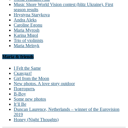
Music Shore World Vision contest (blitz Ukraine). First
season results
Hrystyna Starykova
Andra Aleks
Caroline Egonu
Maria Myrosh
Karina Migol
Trio of violinists
Maria Melnyk
Maria & friends
I Felt the Same
Скандал!
Girl from the Moon
New photos. A love story outdoor
Повторить
B-Boy
Some new photos
It’ll Be
Duncan Laurence, Netherlands – winner of the Eurovision
2019
Honey (Night Thoughts)