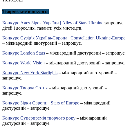
Творческие конкурсы
Конкурс Алея Зірок України | Alley of Stars Ukraine
запрошує
дітей і дорослих, таланти усіх мистецтв.
Конкурс Сузір’я Україна-Європа | Constellation Ukraine-Europe
– міжнародний двотуровий – запрошує.
Конкурс London Stars
– міжнародний двотуровий – запрошує.
Конкурс World Vision
– міжнародний двотуровий – запрошує.
Конкурс New York Starlights
– міжнародний двотуровий –
запрошує.
Конкурс Творча Сотня
– міжнародний двотуровий –
запрошує.
Конкурс Зірки Європи | Stars of Europe
– міжнародний
двотуровий – запрошує.
Конкурс Суперпремія творчого року
– міжнародний
двотуровий – запрошує.