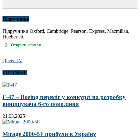
.
Підручники
Підручники Oxford, Cambridge, Pearson, Express, Macmillan,
Hueber etc
Открыть список
QueenTV
ГОЛОВНЕ
F-47 – Boeing переміг у конкурсі на розробку
винищувача 6-го покоління
21.03.2025
Mirage 2000-5F прибули в Україну