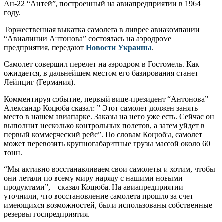
Ан-22 “Антей”, построенный на авиапредприятии в 1964
году.
Торжественная выкатка самолета в ливрее авиакомпании
“Авиалинии Антонова” состоялась на аэродроме
предприятия, передают
Новости Украины
.
Самолет совершил перелет на аэродром в Гостомель. Как
ожидается, в дальнейшем местом его базирования станет
Лейпциг (Германия).
Комментируя событие, первый вице-президент “Антонова”
Александр Коцюба сказал: ” Этот самолет должен занять
место в нашем авиапарке. Заказы на него уже есть. Сейчас он
выполнит несколько контрольных полетов, а затем уйдет в
первый коммерческий рейс”. По словам Коцюбы, самолет
может перевозить крупногабаритные грузы массой около 60
тонн.
“Мы активно восстанавливаем свои самолеты и хотим, чтобы
они летали по всему миру наряду с нашими новыми
продуктами”, – сказал Коцюба. На авиапредприятии
уточнили, что восстановление самолета прошло за счет
имеющихся возможностей, были использованы собственные
резервы госпредприятия.