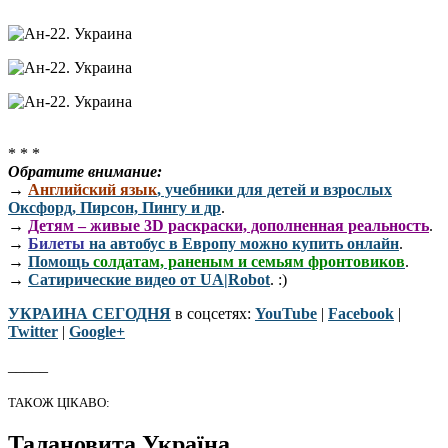
* * *
Обратите внимание:
→
Английский язык
, учебники для детей и взрослых
Оксфорд, Пирсон, Пингу и др
.
→
Детям – живые 3D раскраски, дополненная реальность
.
→
Билеты
на автобус в Европу можно купить онлайн
.
→
Помощь
солдатам, раненым и семьям фронтовиков
.
→
Сатирические видео от UA|Robot
. :)
УКРАИНА СЕГОДНЯ
в соцсетях:
YouTube
|
Facebook
|
Twitter
|
Google+
_____
ТАКОЖ ЦІКАВО:
Талановита Україна