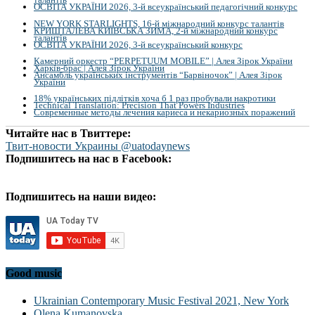
ОСВІТА УКРАЇНИ 2026, 3-й всеукраїнський педагогічний конкурс
NEW YORK STARLIGHTS, 16-й міжнародний конкурс талантів
КРИШТАЛЕВА КИЇВСЬКА ЗИМА, 2-й міжнародний конкурс
талантів
ОСВІТА УКРАЇНИ 2026, 3-й всеукраїнський конкурс
Камерний оркестр “PERPETUUM MOBILE” | Алея Зірок України
Харків-брас | Алея Зірок України
Ансамбль українських інструментів “Барвіночок” | Алея Зірок
України
18% українських підлітків хоча б 1 раз пробували накротики
Technical Translation: Precision That Powers Industries
Современные методы лечения кариеса и некариозных поражений
Читайте нас в Твиттере:
Твит-новости Украины @uatodaynews
Подпишитесь на нас в Facebook:
Подпишитесь на наши видео:
Good music
Ukrainian Contemporary Music Festival 2021, New York
Olena Kumanovska