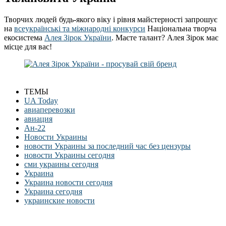
Творчих людей будь-якого віку і рівня майстерності запрошує
на
всеукраїнські та міжнародні конкурси
Національна творча
екосистема
Алея Зірок України
. Маєте талант? Алея Зірок має
місце для вас!
ТЕМЫ
UA Today
авиаперевозки
авиация
Ан-22
Новости Украины
новости Украины за последний час без цензуры
новости Украины сегодня
сми украины сегодня
Украина
Украина новости сегодня
Украина сегодня
украинские новости