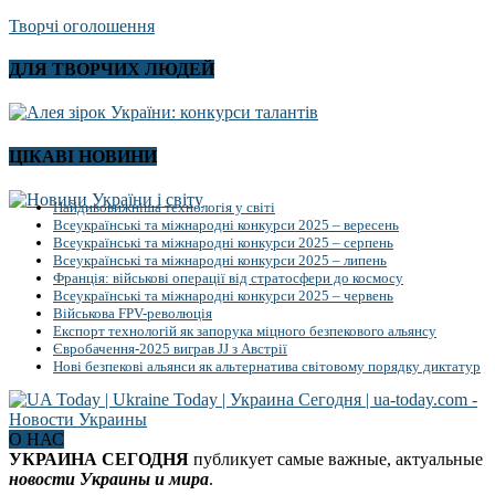
Творчі оголошення
ДЛЯ ТВОРЧИХ ЛЮДЕЙ
ЦІКАВІ НОВИНИ
Найдивовижніша технологія у світі
Всеукраїнські та міжнародні конкурси 2025 – вересень
Всеукраїнські та міжнародні конкурси 2025 – серпень
Всеукраїнські та міжнародні конкурси 2025 – липень
Франція: військові операції від стратосфери до космосу
Всеукраїнські та міжнародні конкурси 2025 – червень
Військова FPV-революція
Експорт технологій як запорука міцного безпекового альянсу
Євробачення-2025 виграв JJ з Австрії
Нові безпекові альянси як альтернатива світовому порядку диктатур
О НАС
УКРАИНА СЕГОДНЯ
публикует самые важные, актуальные
новости Украины и мира
.