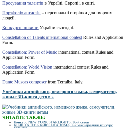
Просування талантів
в Україні, Європі і в світі.
Портфоліо артистів
– персональні сторінки для творчих
людей.
Конкурсні новини
України сьогодні.
Constellation of Talents international contest
Rules and Application
Form.
Constellation: Power of Music
international contest Rules and
Application Form.
Constellation: World Vision
international contest Rules and
Application Form.
Dante Muscas composer
from Terralba, Italy.
Учебники английского, немецкого языка, самоучители,
живые 3D-книги детям ↓
ЧИТАЙТЕ ТАКЖЕ:
Конкурс NEW YORK STARLIGHTS, 16-й сезон
КРИШТАЛЕВА КИЇВСЬКА ЗИМА, 2-й міжнародний конкурс
талантів