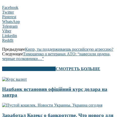
Facebook
Twitter
Pinterest
WhatsApp
Telegram
Viber
Linkedin
ReddIt
Предыдущее
Кипр, ты поддерживаешь российскую агрессию?
Следующее
Тимошенко о ветеранах АТО: “навесили ордена,
черные полковники…”
В ЭТОМ РАЗДЕЛЕ ТАКЖЕ
СМОТРЕТЬ БОЛЬШЕ
Нацбанк встановив офіційний курс долара на
завтра
Заработал Кодекс о банкротстве. Что нового для