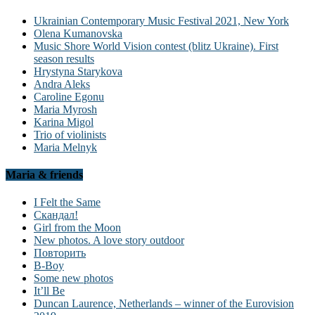
Ukrainian Contemporary Music Festival 2021, New York
Olena Kumanovska
Music Shore World Vision contest (blitz Ukraine). First
season results
Hrystyna Starykova
Andra Aleks
Caroline Egonu
Maria Myrosh
Karina Migol
Trio of violinists
Maria Melnyk
Maria & friends
I Felt the Same
Скандал!
Girl from the Moon
New photos. A love story outdoor
Повторить
B-Boy
Some new photos
It’ll Be
Duncan Laurence, Netherlands – winner of the Eurovision