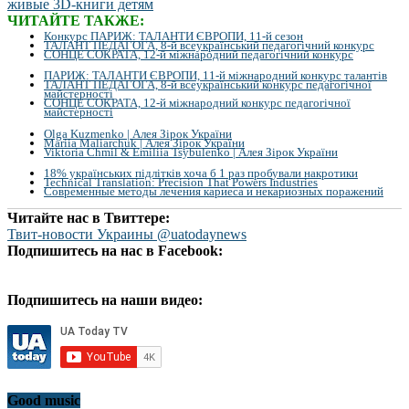
ЧИТАЙТЕ ТАКЖЕ:
Конкурс ПАРИЖ: ТАЛАНТИ ЄВРОПИ, 11-й сезон
ТАЛАНТ ПЕДАГОГА, 8-й всеукраїнський педагогічний конкурс
СОНЦЕ СОКРАТА, 12-й міжнародний педагогічний конкурс
ПАРИЖ: ТАЛАНТИ ЄВРОПИ, 11-й міжнародний конкурс талантів
ТАЛАНТ ПЕДАГОГА, 8-й всеукраїнський конкурс педагогічної
майстерності
СОНЦЕ СОКРАТА, 12-й міжнародний конкурс педагогічної
майстерності
Olga Kuzmenko | Алея Зірок України
Mariia Maliarchuk | Алея Зірок України
Viktoria Chmil & Emiliia Tsybulenko | Алея Зірок України
18% українських підлітків хоча б 1 раз пробували накротики
Technical Translation: Precision That Powers Industries
Современные методы лечения кариеса и некариозных поражений
Читайте нас в Твиттере:
Твит-новости Украины @uatodaynews
Подпишитесь на нас в Facebook:
Подпишитесь на наши видео:
Good music