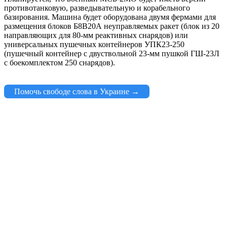
противотанковую, разведывательную и корабельного
базирования. Машина будет оборудована двумя фермами для
размещения блоков Б8В20А неуправляемых ракет (блок из 20
направляющих для 80-мм реактивных снарядов) или
универсальных пушечных контейнеров УПК23-250
(пушечный контейнер с двуствольной 23-мм пушкой ГШ-23Л
с боекомплектом 250 снарядов).
Помочь свободе слова в Украине →