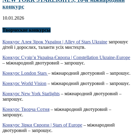
конкурс
10.01.2026
Творческие конкурсы
Конкурс Алея Зірок України | Alley of Stars Ukraine
запрошує
дітей і дорослих, таланти усіх мистецтв.
Конкурс Сузір’я Україна-Європа | Constellation Ukraine-Europe
– міжнародний двотуровий – запрошує.
Конкурс London Stars
– міжнародний двотуровий – запрошує.
Конкурс World Vision
– міжнародний двотуровий – запрошує.
Конкурс New York Starlights
– міжнародний двотуровий –
запрошує.
Конкурс Творча Сотня
– міжнародний двотуровий –
запрошує.
Конкурс Зірки Європи | Stars of Europe
– міжнародний
двотуровий – запрошує.