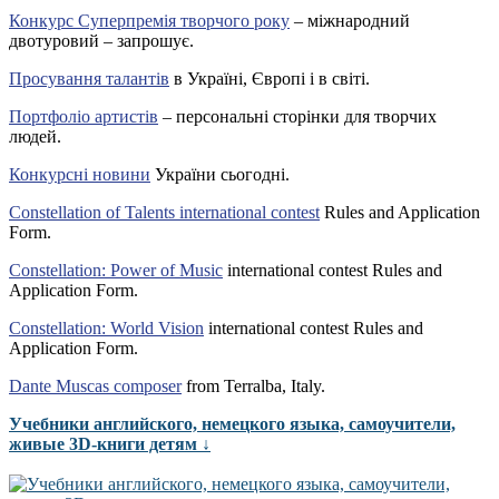
Конкурс Суперпремія творчого року
– міжнародний
двотуровий – запрошує.
Просування талантів
в Україні, Європі і в світі.
Портфоліо артистів
– персональні сторінки для творчих
людей.
Конкурсні новини
України сьогодні.
Constellation of Talents international contest
Rules and Application
Form.
Constellation: Power of Music
international contest Rules and
Application Form.
Constellation: World Vision
international contest Rules and
Application Form.
Dante Muscas composer
from Terralba, Italy.
Учебники английского, немецкого языка, самоучители,
живые 3D-книги детям ↓