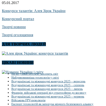
05.01.2017
Конкурси талантів: Алея Зірок України
Конкурсний портал
Творчі новини
Творчі оголошення
ДЛЯ ТВОРЧИХ ЛЮДЕЙ
ЦІКАВІ НОВИНИ
Як штучний інтелект захопить світ
Найдивовижніша технологія у світі
Всеукраїнські та міжнародні конкурси 2025 – вересень
Всеукраїнські та міжнародні конкурси 2025 – серпень
Всеукраїнські та міжнародні конкурси 2025 – липень
Франція: військові операції від стратосфери до космосу
Всеукраїнські та міжнародні конкурси 2025 – червень
Військова FPV-революція
Експорт технологій як запорука міцного безпекового альянсу