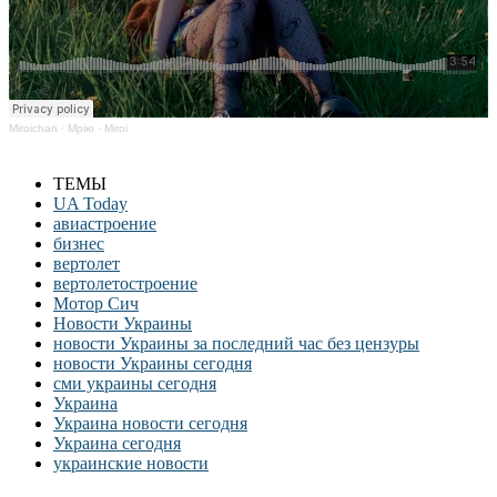
Miroichan
·
Мрію - Miroi
ТЕМЫ
UA Today
авиастроение
бизнес
вертолет
вертолетостроение
Мотор Сич
Новости Украины
новости Украины за последний час без цензуры
новости Украины сегодня
сми украины сегодня
Украина
Украина новости сегодня
Украина сегодня
украинские новости