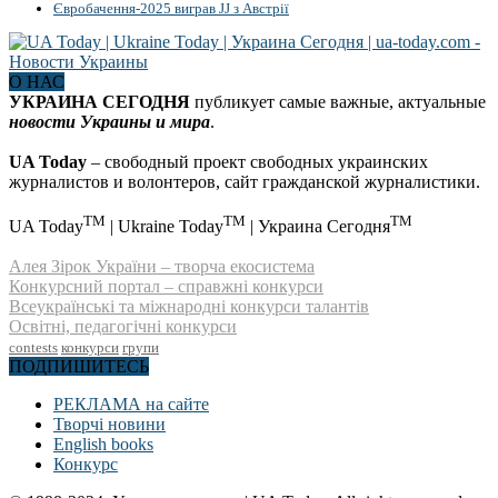
Євробачення-2025 виграв JJ з Австрії
О НАС
УКРАИНА СЕГОДНЯ
публикует самые важные, актуальные
новости Украины и мира
.
UA Today
– свободный проект свободных украинских
журналистов и волонтеров, сайт гражданской журналистики.
TM
TM
TM
UA Today
| Ukraine Today
| Украина Сегодня
Алея Зірок України – творча екосистема
Конкурсний портал – справжні конкурси
Всеукраїнські та міжнародні конкурси талантів
Освітні, педагогічні конкурси
contests
конкурси
групи
ПОДПИШИТЕСЬ
РЕКЛАМА на сайте
Творчі новини
English books
Конкурс