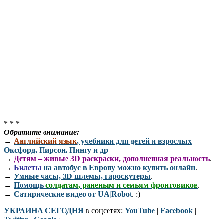
* * *
Обратите внимание:
→
Английский язык
, учебники для детей и взрослых
Оксфорд, Пирсон, Пингу и др
.
→
Детям – живые 3D раскраски, дополненная реальность
.
→
Билеты
на автобус в Европу можно купить онлайн
.
→
Умные часы, 3D шлемы, гироскутеры
.
→
Помощь
солдатам, раненым и семьям фронтовиков
.
→
Сатирические видео от UA|Robot
. :)
УКРАИНА СЕГОДНЯ
в соцсетях:
YouTube
|
Facebook
|