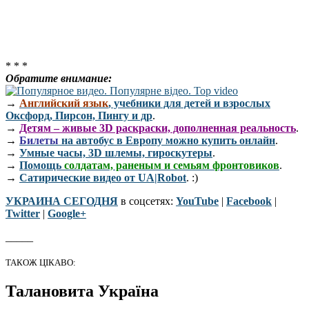
* * *
Обратите внимание:
→
Английский язык
, учебники для детей и взрослых
Оксфорд, Пирсон, Пингу и др
.
→
Детям – живые 3D раскраски, дополненная реальность
.
→
Билеты
на автобус в Европу можно купить онлайн
.
→
Умные часы, 3D шлемы, гироскутеры
.
→
Помощь
солдатам, раненым и семьям фронтовиков
.
→
Сатирические видео от UA|Robot
. :)
УКРАИНА СЕГОДНЯ
в соцсетях:
YouTube
|
Facebook
|
Twitter
|
Google+
_____
ТАКОЖ ЦІКАВО:
Талановита Україна