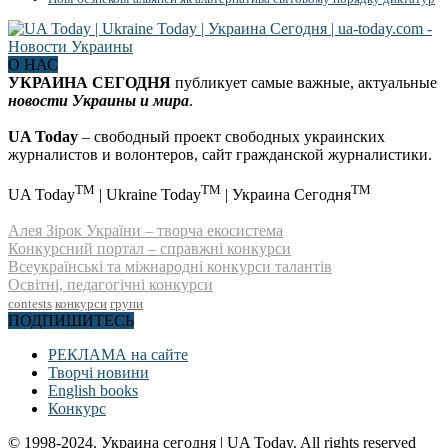
О НАС
УКРАИНА СЕГОДНЯ
публикует самые важные, актуальные
новости Украины и мира
.
UA Today
– свободный проект свободных украинских
журналистов и волонтеров, сайт гражданской журналистики.
TM
TM
TM
UA Today
| Ukraine Today
| Украина Сегодня
Алея Зірок України – творча екосистема
Конкурсний портал – справжні конкурси
Всеукраїнські та міжнародні конкурси талантів
Освітні, педагогічні конкурси
contests
конкурси
групи
ПОДПИШИТЕСЬ
РЕКЛАМА на сайте
Творчі новини
English books
Конкурс
© 1998-2024. Украина сегодня | UA Today. All rights reserved