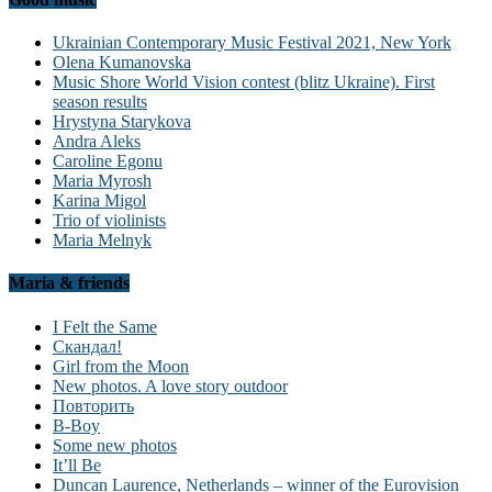
Ukrainian Contemporary Music Festival 2021, New York
Olena Kumanovska
Music Shore World Vision contest (blitz Ukraine). First
season results
Hrystyna Starykova
Andra Aleks
Caroline Egonu
Maria Myrosh
Karina Migol
Trio of violinists
Maria Melnyk
Maria & friends
I Felt the Same
Скандал!
Girl from the Moon
New photos. A love story outdoor
Повторить
B-Boy
Some new photos
It’ll Be
Duncan Laurence, Netherlands – winner of the Eurovision