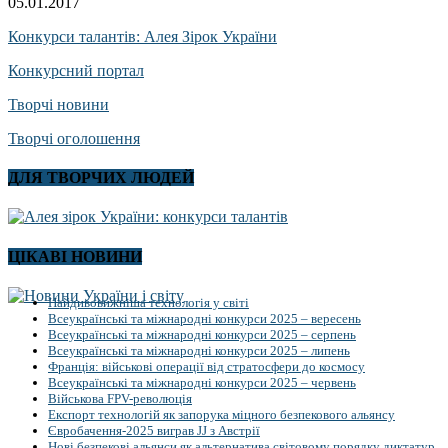
05.01.2017
Конкурси талантів: Алея Зірок України
Конкурсний портал
Творчі новини
Творчі оголошення
ДЛЯ ТВОРЧИХ ЛЮДЕЙ
ЦІКАВІ НОВИНИ
Найдивовижніша технологія у світі
Всеукраїнські та міжнародні конкурси 2025 – вересень
Всеукраїнські та міжнародні конкурси 2025 – серпень
Всеукраїнські та міжнародні конкурси 2025 – липень
Франція: військові операції від стратосфери до космосу
Всеукраїнські та міжнародні конкурси 2025 – червень
Військова FPV-революція
Експорт технологій як запорука міцного безпекового альянсу
Євробачення-2025 виграв JJ з Австрії
Нові безпекові альянси як альтернатива світовому порядку диктатур