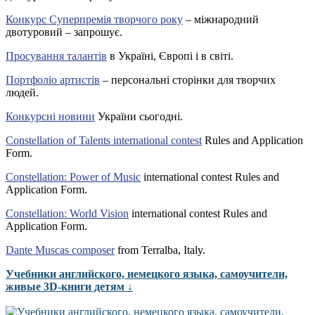
Конкурс Суперпремія творчого року
– міжнародний
двотуровий – запрошує.
Просування талантів
в Україні, Європі і в світі.
Портфоліо артистів
– персональні сторінки для творчих
людей.
Конкурсні новини
України сьогодні.
Constellation of Talents international contest
Rules and Application
Form.
Constellation: Power of Music
international contest Rules and
Application Form.
Constellation: World Vision
international contest Rules and
Application Form.
Dante Muscas composer
from Terralba, Italy.
Учебники английского, немецкого языка, самоучители,
живые 3D-книги детям ↓