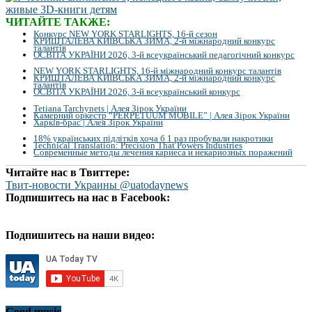
ЧИТАЙТЕ ТАКЖЕ:
Конкурс NEW YORK STARLIGHTS, 16-й сезон
КРИШТАЛЕВА КИЇВСЬКА ЗИМА, 2-й міжнародний конкурс
талантів
ОСВІТА УКРАЇНИ 2026, 3-й всеукраїнський педагогічний конкурс
NEW YORK STARLIGHTS, 16-й міжнародний конкурс талантів
КРИШТАЛЕВА КИЇВСЬКА ЗИМА, 2-й міжнародний конкурс
талантів
ОСВІТА УКРАЇНИ 2026, 3-й всеукраїнський конкурс
Tetiana Tarchynets | Алея Зірок України
Камерний оркестр “PERPETUUM MOBILE” | Алея Зірок України
Харків-брас | Алея Зірок України
18% українських підлітків хоча б 1 раз пробували накротики
Technical Translation: Precision That Powers Industries
Современные методы лечения кариеса и некариозных поражений
Читайте нас в Твиттере:
Твит-новости Украины @uatodaynews
Подпишитесь на нас в Facebook:
Подпишитесь на наши видео:
Good music