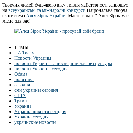
Творчих людей будь-якого віку і рівня майстерності запрошує
на
всеукраїнські та міжнародні конкурси
Національна творча
екосистема
Алея Зірок України
. Маєте талант? Алея Зірок має
місце для вас!
ТЕМЫ
UA Today
Новости Украины
новости Украины за последний час без цензуры
новости Украины сегодня
Обама
политика
сегодня
сми украины сегодня
США
Трамп
Украина
Украина новости сегодня
Украина сегодня
украинские новости