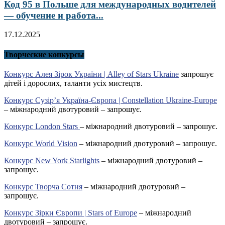
Код 95 в Польше для международных водителей
— обучение и работа...
17.12.2025
Творческие конкурсы
Конкурс Алея Зірок України | Alley of Stars Ukraine
запрошує
дітей і дорослих, таланти усіх мистецтв.
Конкурс Сузір’я Україна-Європа | Constellation Ukraine-Europe
– міжнародний двотуровий – запрошує.
Конкурс London Stars
– міжнародний двотуровий – запрошує.
Конкурс World Vision
– міжнародний двотуровий – запрошує.
Конкурс New York Starlights
– міжнародний двотуровий –
запрошує.
Конкурс Творча Сотня
– міжнародний двотуровий –
запрошує.
Конкурс Зірки Європи | Stars of Europe
– міжнародний
двотуровий – запрошує.