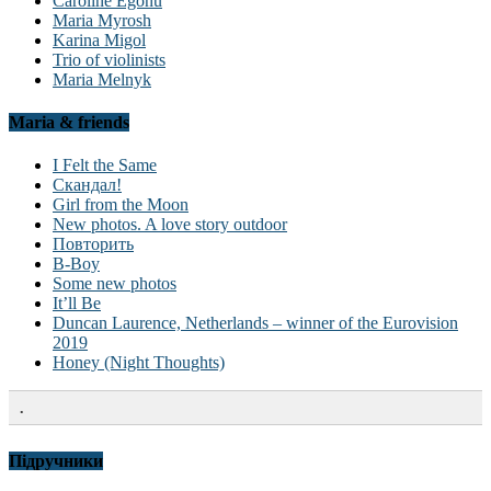
Caroline Egonu
Maria Myrosh
Karina Migol
Trio of violinists
Maria Melnyk
Maria & friends
I Felt the Same
Скандал!
Girl from the Moon
New photos. A love story outdoor
Повторить
B-Boy
Some new photos
It’ll Be
Duncan Laurence, Netherlands – winner of the Eurovision
2019
Honey (Night Thoughts)
.
Підручники