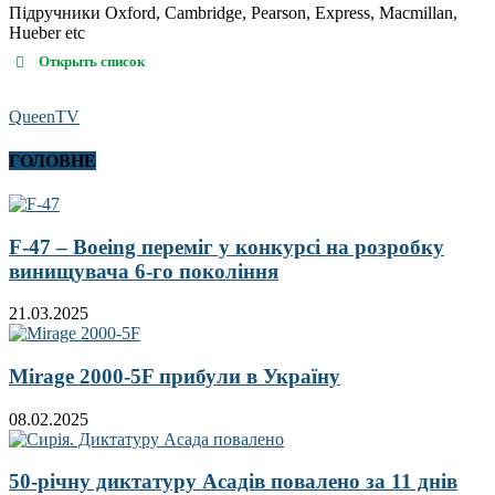
Підручники Oxford, Cambridge, Pearson, Express, Macmillan,
Hueber etc
Открыть список
QueenTV
ГОЛОВНЕ
F-47 – Boeing переміг у конкурсі на розробку
винищувача 6-го покоління
21.03.2025
Mirage 2000-5F прибули в Україну
08.02.2025
50-річну диктатуру Асадів повалено за 11 днів