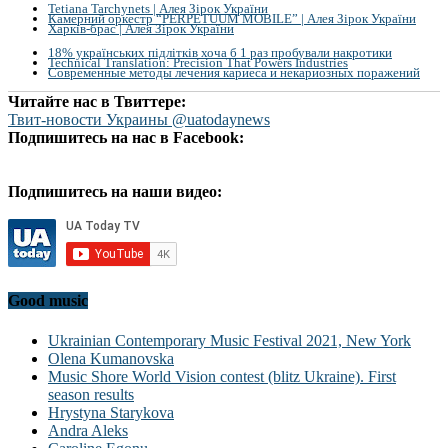
Tetiana Tarchynets | Алея Зірок України
Камерний оркестр “PERPETUUM MOBILE” | Алея Зірок України
Харків-брас | Алея Зірок України
18% українських підлітків хоча б 1 раз пробували накротики
Technical Translation: Precision That Powers Industries
Современные методы лечения кариеса и некариозных поражений
Читайте нас в Твиттере:
Твит-новости Украины @uatodaynews
Подпишитесь на нас в Facebook:
Подпишитесь на наши видео:
Good music
Ukrainian Contemporary Music Festival 2021, New York
Olena Kumanovska
Music Shore World Vision contest (blitz Ukraine). First
season results
Hrystyna Starykova
Andra Aleks