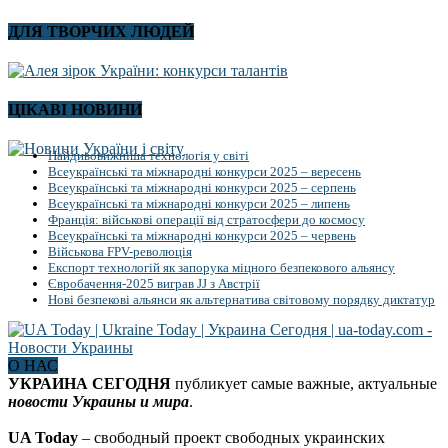
ДЛЯ ТВОРЧИХ ЛЮДЕЙ
ЦІКАВІ НОВИНИ
Найдивовижніша технологія у світі
Всеукраїнські та міжнародні конкурси 2025 – вересень
Всеукраїнські та міжнародні конкурси 2025 – серпень
Всеукраїнські та міжнародні конкурси 2025 – липень
Франція: військові операції від стратосфери до космосу
Всеукраїнські та міжнародні конкурси 2025 – червень
Військова FPV-революція
Експорт технологій як запорука міцного безпекового альянсу
Євробачення-2025 виграв JJ з Австрії
Нові безпекові альянси як альтернатива світовому порядку диктатур
О НАС
УКРАИНА СЕГОДНЯ
публикует самые важные, актуальные
новости Украины и мира
.
UA Today
– свободный проект свободных украинских