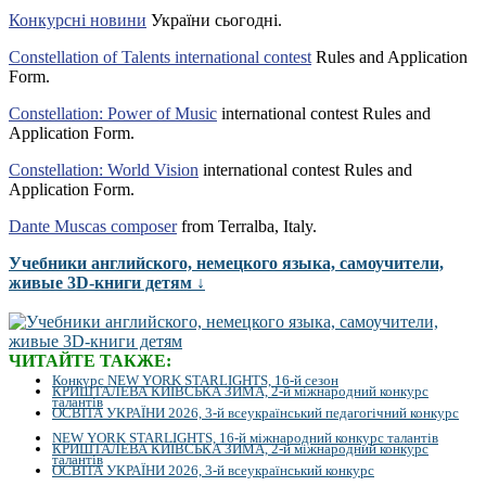
Конкурсні новини
України сьогодні.
Constellation of Talents international contest
Rules and Application
Form.
Constellation: Power of Music
international contest Rules and
Application Form.
Constellation: World Vision
international contest Rules and
Application Form.
Dante Muscas composer
from Terralba, Italy.
Учебники английского, немецкого языка, самоучители,
живые 3D-книги детям ↓
ЧИТАЙТЕ ТАКЖЕ:
Конкурс NEW YORK STARLIGHTS, 16-й сезон
КРИШТАЛЕВА КИЇВСЬКА ЗИМА, 2-й міжнародний конкурс
талантів
ОСВІТА УКРАЇНИ 2026, 3-й всеукраїнський педагогічний конкурс
NEW YORK STARLIGHTS, 16-й міжнародний конкурс талантів
КРИШТАЛЕВА КИЇВСЬКА ЗИМА, 2-й міжнародний конкурс
талантів
ОСВІТА УКРАЇНИ 2026, 3-й всеукраїнський конкурс