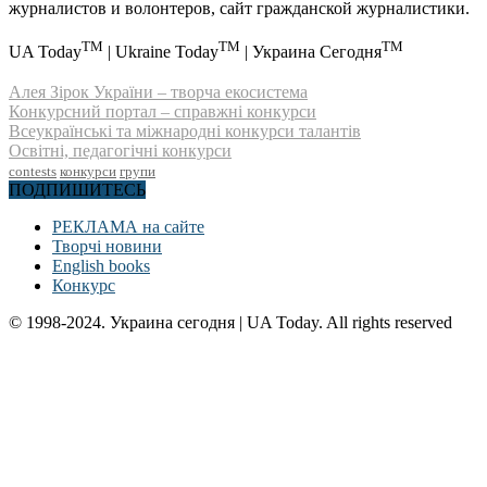
журналистов и волонтеров, сайт гражданской журналистики.
TM
TM
TM
UA Today
| Ukraine Today
| Украина Сегодня
Алея Зірок України – творча екосистема
Конкурсний портал – справжні конкурси
Всеукраїнські та міжнародні конкурси талантів
Освітні, педагогічні конкурси
contests
конкурси
групи
ПОДПИШИТЕСЬ
РЕКЛАМА на сайте
Творчі новини
English books
Конкурс
© 1998-2024. Украина сегодня | UA Today. All rights reserved