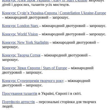
Конкурс Алея Зірок України | Alley of Stars Ukraine
запрошує
дітей і дорослих, таланти усіх мистецтв.
Конкурс Сузір’я Україна-Європа | Constellation Ukraine-Europe
– міжнародний двотуровий – запрошує.
Конкурс London Stars
– міжнародний двотуровий – запрошує.
Конкурс World Vision
– міжнародний двотуровий – запрошує.
Конкурс New York Starlights
– міжнародний двотуровий –
запрошує.
Конкурс Творча Сотня
– міжнародний двотуровий –
запрошує.
Конкурс Зірки Європи | Stars of Europe
– міжнародний
двотуровий – запрошує.
Конкурс Суперпремія творчого року
– міжнародний
двотуровий – запрошує.
Просування талантів
в Україні, Європі і в світі.
Портфоліо артистів
– персональні сторінки для творчих
людей.