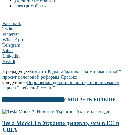
украинские новости
электромобиль
Facebook
Twitter
Pinterest
WhatsApp
Telegram
Viber
Linkedin
ReddIt
Предыдущее
Комитет Рады забраковал “компромиссный”
проект налоговой реформы Яресько
Следующее
Порошенко одобрил выплату пенсий семьям
героев “Небесной сотни”
В ЭТОМ РАЗДЕЛЕ ТАКЖЕ
СМОТРЕТЬ БОЛЬШЕ
Tesla Model 3 в Украине дешевле, чем в ЕС и
США