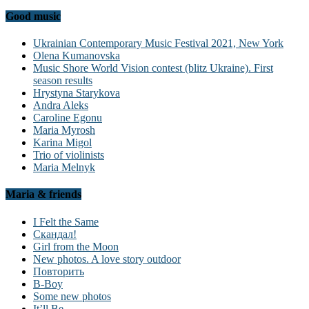
Good music
Ukrainian Contemporary Music Festival 2021, New York
Olena Kumanovska
Music Shore World Vision contest (blitz Ukraine). First
season results
Hrystyna Starykova
Andra Aleks
Caroline Egonu
Maria Myrosh
Karina Migol
Trio of violinists
Maria Melnyk
Maria & friends
I Felt the Same
Скандал!
Girl from the Moon
New photos. A love story outdoor
Повторить
B-Boy
Some new photos
It’ll Be