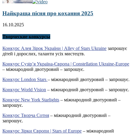
Найкраща пісня про кохання 2025
16.10.2025
Творческие конкурсы
Конкурс Алея Зірок України | Alley of Stars Ukraine
запрошує
дітей і дорослих, таланти усіх мистецтв.
Конкурс Сузір’я Україна-Європа | Constellation Ukraine-Europe
– міжнародний двотуровий – запрошує.
Конкурс London Stars
– міжнародний двотуровий – запрошує.
Конкурс World Vision
– міжнародний двотуровий – запрошує.
Конкурс New York Starlights
– міжнародний двотуровий –
запрошує.
Конкурс Творча Сотня
– міжнародний двотуровий –
запрошує.
Конкурс Зірки Європи | Stars of Europe
– міжнародний