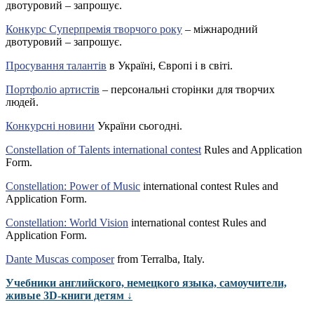
двотуровий – запрошує.
Конкурс Суперпремія творчого року
– міжнародний
двотуровий – запрошує.
Просування талантів
в Україні, Європі і в світі.
Портфоліо артистів
– персональні сторінки для творчих
людей.
Конкурсні новини
України сьогодні.
Constellation of Talents international contest
Rules and Application
Form.
Constellation: Power of Music
international contest Rules and
Application Form.
Constellation: World Vision
international contest Rules and
Application Form.
Dante Muscas composer
from Terralba, Italy.
Учебники английского, немецкого языка, самоучители,
живые 3D-книги детям ↓