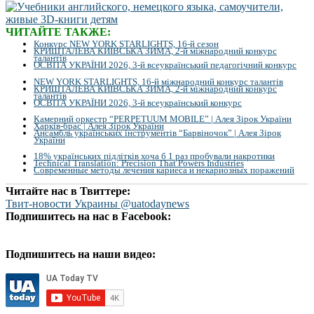
ЧИТАЙТЕ ТАКЖЕ:
Конкурс NEW YORK STARLIGHTS, 16-й сезон
КРИШТАЛЕВА КИЇВСЬКА ЗИМА, 2-й міжнародний конкурс
талантів
ОСВІТА УКРАЇНИ 2026, 3-й всеукраїнський педагогічний конкурс
NEW YORK STARLIGHTS, 16-й міжнародний конкурс талантів
КРИШТАЛЕВА КИЇВСЬКА ЗИМА, 2-й міжнародний конкурс
талантів
ОСВІТА УКРАЇНИ 2026, 3-й всеукраїнський конкурс
Камерний оркестр “PERPETUUM MOBILE” | Алея Зірок України
Харків-брас | Алея Зірок України
Ансамбль українських інструментів “Барвіночок” | Алея Зірок
України
18% українських підлітків хоча б 1 раз пробували накротики
Technical Translation: Precision That Powers Industries
Современные методы лечения кариеса и некариозных поражений
Читайте нас в Твиттере:
Твит-новости Украины @uatodaynews
Подпишитесь на нас в Facebook:
Подпишитесь на наши видео: