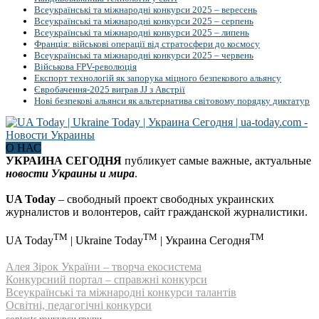
Всеукраїнські та міжнародні конкурси 2025 – вересень
Всеукраїнські та міжнародні конкурси 2025 – серпень
Всеукраїнські та міжнародні конкурси 2025 – липень
Франція: військові операції від стратосфери до космосу
Всеукраїнські та міжнародні конкурси 2025 – червень
Військова FPV-революція
Експорт технологій як запорука міцного безпекового альянсу
Євробачення-2025 виграв JJ з Австрії
Нові безпекові альянси як альтернатива світовому порядку диктатур
О НАС
УКРАИНА СЕГОДНЯ
публикует самые важные, актуальные
новости Украины и мира
.
UA Today
– свободный проект свободных украинских
журналистов и волонтеров, сайт гражданской журналистики.
TM
TM
TM
UA Today
| Ukraine Today
| Украина Сегодня
Алея Зірок України – творча екосистема
Конкурсний портал – справжні конкурси
Всеукраїнські та міжнародні конкурси талантів
Освітні, педагогічні конкурси
contests
конкурси
групи