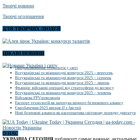
Творчі новини
Творчі оголошення
ДЛЯ ТВОРЧИХ ЛЮДЕЙ
ЦІКАВІ НОВИНИ
Найдивовижніша технологія у світі
Всеукраїнські та міжнародні конкурси 2025 – вересень
Всеукраїнські та міжнародні конкурси 2025 – серпень
Всеукраїнські та міжнародні конкурси 2025 – липень
Франція: військові операції від стратосфери до космосу
Всеукраїнські та міжнародні конкурси 2025 – червень
Військова FPV-революція
Експорт технологій як запорука міцного безпекового альянсу
Євробачення-2025 виграв JJ з Австрії
Нові безпекові альянси як альтернатива світовому порядку диктатур
О НАС
УКРАИНА СЕГОДНЯ
публикует самые важные, актуальные