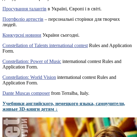
Просування талантів
в Україні, Європі і в світі.
Портфоліо артистів
– персональні сторінки для творчих
людей.
Конкурсні новини
України сьогодні.
Constellation of Talents international contest
Rules and Application
Form.
Constellation: Power of Music
international contest Rules and
Application Form.
Constellation: World Vision
international contest Rules and
Application Form.
Dante Muscas composer
from Terralba, Italy.
Учебники английского, немецкого языка, самоучители,
живые 3D-книги детям ↓