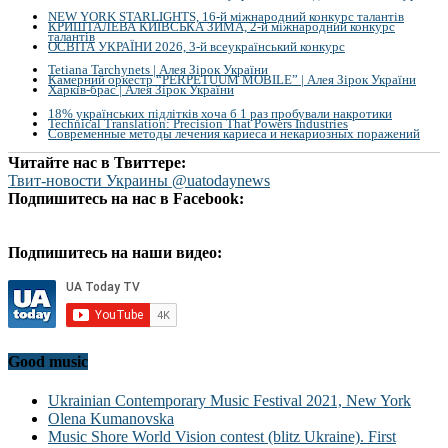
NEW YORK STARLIGHTS, 16-й міжнародний конкурс талантів
КРИШТАЛЕВА КИЇВСЬКА ЗИМА, 2-й міжнародний конкурс
талантів
ОСВІТА УКРАЇНИ 2026, 3-й всеукраїнський конкурс
Tetiana Tarchynets | Алея Зірок України
Камерний оркестр “PERPETUUM MOBILE” | Алея Зірок України
Харків-брас | Алея Зірок України
18% українських підлітків хоча б 1 раз пробували накротики
Technical Translation: Precision That Powers Industries
Современные методы лечения кариеса и некариозных поражений
Читайте нас в Твиттере:
Твит-новости Украины @uatodaynews
Подпишитесь на нас в Facebook:
Подпишитесь на наши видео:
Good music
Ukrainian Contemporary Music Festival 2021, New York
Olena Kumanovska
Music Shore World Vision contest (blitz Ukraine). First