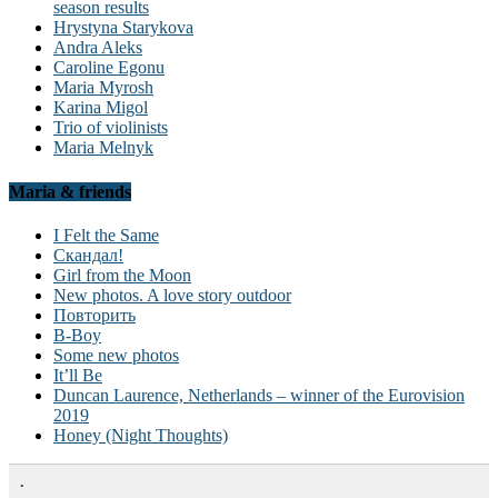
season results
Hrystyna Starykova
Andra Aleks
Caroline Egonu
Maria Myrosh
Karina Migol
Trio of violinists
Maria Melnyk
Maria & friends
I Felt the Same
Скандал!
Girl from the Moon
New photos. A love story outdoor
Повторить
B-Boy
Some new photos
It’ll Be
Duncan Laurence, Netherlands – winner of the Eurovision
2019
Honey (Night Thoughts)
.