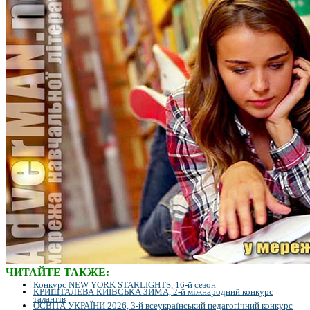
ЧИТАЙТЕ ТАКЖЕ:
Конкурс NEW YORK STARLIGHTS, 16-й сезон
КРИШТАЛЕВА КИЇВСЬКА ЗИМА, 2-й міжнародний конкурс
талантів
ОСВІТА УКРАЇНИ 2026, 3-й всеукраїнський педагогічний конкурс