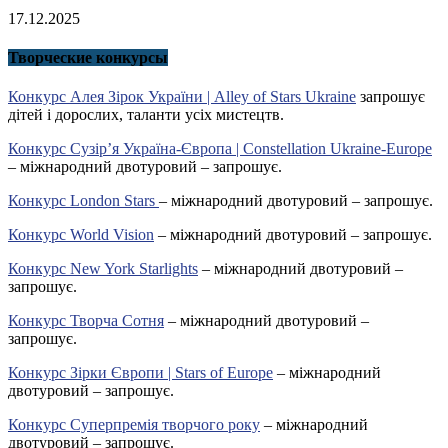
17.12.2025
Творческие конкурсы
Конкурс Алея Зірок України | Alley of Stars Ukraine
запрошує
дітей і дорослих, таланти усіх мистецтв.
Конкурс Сузір’я Україна-Європа | Constellation Ukraine-Europe
– міжнародний двотуровий – запрошує.
Конкурс London Stars
– міжнародний двотуровий – запрошує.
Конкурс World Vision
– міжнародний двотуровий – запрошує.
Конкурс New York Starlights
– міжнародний двотуровий –
запрошує.
Конкурс Творча Сотня
– міжнародний двотуровий –
запрошує.
Конкурс Зірки Європи | Stars of Europe
– міжнародний
двотуровий – запрошує.
Конкурс Суперпремія творчого року
– міжнародний
двотуровий – запрошує.