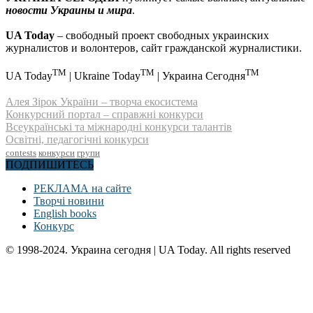
новости Украины и мира
.
UA Today
– свободный проект свободных украинских
журналистов и волонтеров, сайт гражданской журналистики.
TM
TM
TM
UA Today
| Ukraine Today
| Украина Сегодня
Алея Зірок України – творча екосистема
Конкурсний портал – справжні конкурси
Всеукраїнські та міжнародні конкурси талантів
Освітні, педагогічні конкурси
contests
конкурси
групи
ПОДПИШИТЕСЬ
РЕКЛАМА на сайте
Творчі новини
English books
Конкурс
© 1998-2024. Украина сегодня | UA Today. All rights reserved