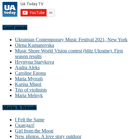
Good music
Ukrainian Contemporary Music Festival 2021, New York
Olena Kumanovska
Music Shore World Vision contest (blitz Ukraine). First
season results
Hrystyna Starykova
Andra Aleks
Caroline Egonu
Maria Myrosh
Karina Migol
Trio of violinists
Maria Melnyk
Maria & friends
I Felt the Same
Скандал!
Girl from the Moon
New photos. A love story outdoor