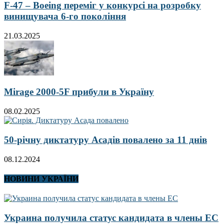
F-47 – Boeing переміг у конкурсі на розробку
винищувача 6-го покоління
21.03.2025
Mirage 2000-5F прибули в Україну
08.02.2025
50-річну диктатуру Асадів повалено за 11 днів
08.12.2024
НОВИНИ УКРАЇНИ
Украина получила статус кандидата в члены ЕС