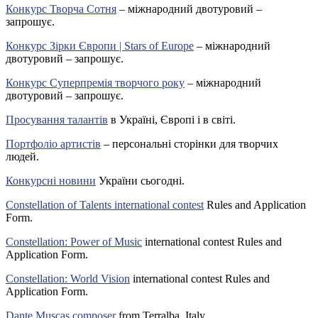
Конкурс Творча Сотня
– міжнародний двотуровий –
запрошує.
Конкурс Зірки Європи | Stars of Europe
– міжнародний
двотуровий – запрошує.
Конкурс Суперпремія творчого року
– міжнародний
двотуровий – запрошує.
Просування талантів
в Україні, Європі і в світі.
Портфоліо артистів
– персональні сторінки для творчих
людей.
Конкурсні новини
України сьогодні.
Constellation of Talents international contest
Rules and Application
Form.
Constellation: Power of Music
international contest Rules and
Application Form.
Constellation: World Vision
international contest Rules and
Application Form.
Dante Muscas composer
from Terralba, Italy.