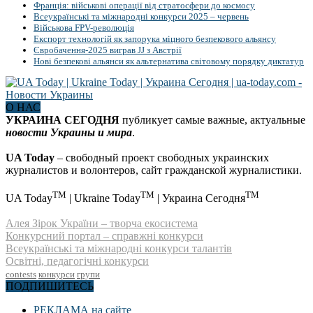
Франція: військові операції від стратосфери до космосу
Всеукраїнські та міжнародні конкурси 2025 – червень
Військова FPV-революція
Експорт технологій як запорука міцного безпекового альянсу
Євробачення-2025 виграв JJ з Австрії
Нові безпекові альянси як альтернатива світовому порядку диктатур
О НАС
УКРАИНА СЕГОДНЯ
публикует самые важные, актуальные
новости Украины и мира
.
UA Today
– свободный проект свободных украинских
журналистов и волонтеров, сайт гражданской журналистики.
TM
TM
TM
UA Today
| Ukraine Today
| Украина Сегодня
Алея Зірок України – творча екосистема
Конкурсний портал – справжні конкурси
Всеукраїнські та міжнародні конкурси талантів
Освітні, педагогічні конкурси
contests
конкурси
групи
ПОДПИШИТЕСЬ
РЕКЛАМА на сайте