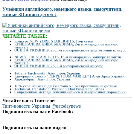
Учебники английского, немецкого языка, самоучители,
живые 3D-книги детям ↓
ЧИТАЙТЕ ТАКЖЕ:
Конкурс NEW YORK STARLIGHTS, 16-й сезон
КРИШТАЛЕВА КИЇВСЬКА ЗИМА, 2-й міжнародний конкурс
талантів
ОСВІТА УКРАЇНИ 2026, 3-й всеукраїнський педагогічний конкурс
NEW YORK STARLIGHTS, 16-й міжнародний конкурс талантів
КРИШТАЛЕВА КИЇВСЬКА ЗИМА, 2-й міжнародний конкурс
талантів
ОСВІТА УКРАЇНИ 2026, 3-й всеукраїнський конкурс
Tetiana Tarchynets | Алея Зірок України
Камерний оркестр “PERPETUUM MOBILE” | Алея Зірок України
Харків-брас | Алея Зірок України
18% українських підлітків хоча б 1 раз пробували накротики
Technical Translation: Precision That Powers Industries
Современные методы лечения кариеса и некариозных поражений
Читайте нас в Твиттере:
Твит-новости Украины @uatodaynews
Подпишитесь на нас в Facebook:
Подпишитесь на наши видео: