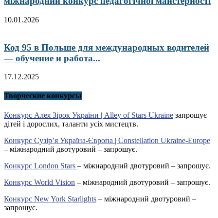
міжнародний конкурс педагогічної майстерності
10.01.2026
Код 95 в Польше для международных водителей
— обучение и работа...
17.12.2025
Творческие конкурсы
Конкурс Алея Зірок України | Alley of Stars Ukraine
запрошує
дітей і дорослих, таланти усіх мистецтв.
Конкурс Сузір’я Україна-Європа | Constellation Ukraine-Europe
– міжнародний двотуровий – запрошує.
Конкурс London Stars
– міжнародний двотуровий – запрошує.
Конкурс World Vision
– міжнародний двотуровий – запрошує.
Конкурс New York Starlights
– міжнародний двотуровий –
запрошує.