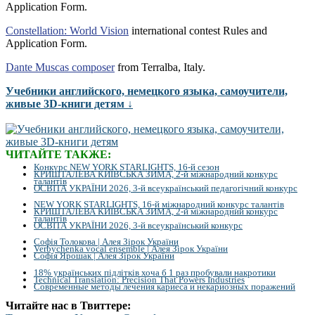
Application Form.
Constellation: World Vision
international contest Rules and
Application Form.
Dante Muscas composer
from Terralba, Italy.
Учебники английского, немецкого языка, самоучители,
живые 3D-книги детям ↓
ЧИТАЙТЕ ТАКЖЕ:
Конкурс NEW YORK STARLIGHTS, 16-й сезон
КРИШТАЛЕВА КИЇВСЬКА ЗИМА, 2-й міжнародний конкурс
талантів
ОСВІТА УКРАЇНИ 2026, 3-й всеукраїнський педагогічний конкурс
NEW YORK STARLIGHTS, 16-й міжнародний конкурс талантів
КРИШТАЛЕВА КИЇВСЬКА ЗИМА, 2-й міжнародний конкурс
талантів
ОСВІТА УКРАЇНИ 2026, 3-й всеукраїнський конкурс
Софія Толокова | Алея Зірок України
Verbychenka vocal ensemble | Алея Зірок України
Софія Ярошак | Алея Зірок України
18% українських підлітків хоча б 1 раз пробували накротики
Technical Translation: Precision That Powers Industries
Современные методы лечения кариеса и некариозных поражений
Читайте нас в Твиттере: