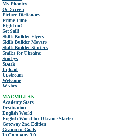
My Phonics
On Screen
Picture Dictionary
Prime Time
Right on!
Set Sail!
Skills Builder Flyers
Skills Builder Movers
Skills Builder Starters
Smiles for Ukraine
Smileys
Spark
Upload
Upstream
Welcome
Wishes
MACMILLAN
Academy Stars
Destination
English World
English World for Ukraine Starter
Gateway 2nd Edition
Grammar Goals
In Company 3.0