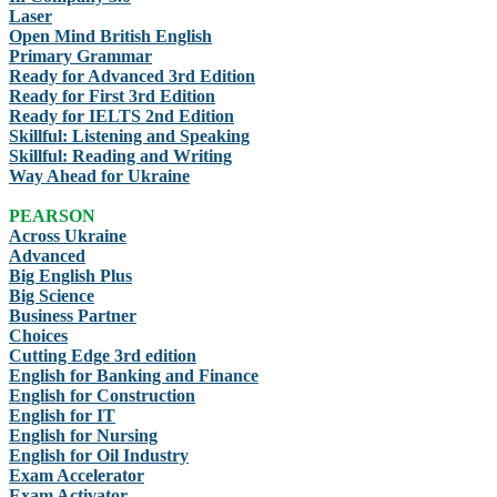
Laser
Open Mind British English
Primary Grammar
Ready for Advanced 3rd Edition
Ready for First 3rd Edition
Ready for IELTS 2nd Edition
Skillful: Listening and Speaking
Skillful: Reading and Writing
Way Ahead for Ukraine
PEARSON
Across Ukraine
Advanced
Big English Plus
Big Science
Business Partner
Choices
Cutting Edge 3rd edition
English for Banking and Finance
English for Construction
English for IT
English for Nursing
English for Oil Industry
Exam Accelerator
Exam Activator