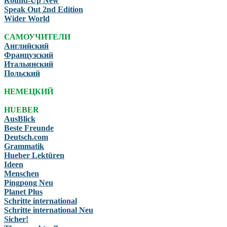
Round-Up New
Speak Out 2nd Edition
Wider World
САМОУЧИТЕЛИ
Английский
Французский
Итальянский
Польский
НЕМЕЦКИЙ
HUEBER
AusBlick
Beste Freunde
Deutsch.com
Grammatik
Hueber Lektüren
Ideen
Menschen
Pingpong Neu
Planet Plus
Schritte international
Schritte international Neu
Sicher!