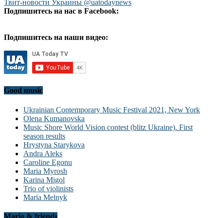
Твит-новости Украины @uatodaynews
Подпишитесь на нас в Facebook:
Подпишитесь на наши видео:
Good music
Ukrainian Contemporary Music Festival 2021, New York
Olena Kumanovska
Music Shore World Vision contest (blitz Ukraine). First
season results
Hrystyna Starykova
Andra Aleks
Caroline Egonu
Maria Myrosh
Karina Migol
Trio of violinists
Maria Melnyk
Maria & friends