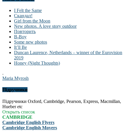
I Felt the Same
Скандал!
Girl from the Moon
New photos. A love story outdoor
Повторить
B-Boy
Some new photos
It’ll Be
Duncan Laurence, Netherlands – winner of the Eurovision
2019
Honey (Night Thoughts)
.
Maria Myrosh
Підручники
Підручники Oxford, Cambridge, Pearson, Express, Macmillan,
Hueber etc
Открыть список
CAMBRIDGE
Cambridge English Flyers
Cambridge English Movers