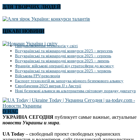
ДЛЯ ТВОРЧИХ ЛЮДЕЙ
ЦІКАВІ НОВИНИ
Найдивовижніша технологія у світі
Всеукраїнські та міжнародні конкурси 2025 – вересень
Всеукраїнські та міжнародні конкурси 2025 – серпень
Всеукраїнські та міжнародні конкурси 2025 – липень
Франція: військові операції від стратосфери до космосу
Всеукраїнські та міжнародні конкурси 2025 – червень
Військова FPV-революція
Експорт технологій як запорука міцного безпекового альянсу
Євробачення-2025 виграв JJ з Австрії
Нові безпекові альянси як альтернатива світовому порядку диктатур
О НАС
УКРАИНА СЕГОДНЯ
публикует самые важные, актуальные
новости Украины и мира
.
UA Today
– свободный проект свободных украинских
журналистов и волонтеров, сайт гражданской журналистики.