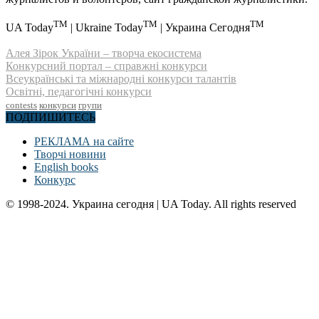
TM
TM
TM
UA Today
| Ukraine Today
| Украина Сегодня
Алея Зірок України – творча екосистема
Конкурсний портал – справжні конкурси
Всеукраїнські та міжнародні конкурси талантів
Освітні, педагогічні конкурси
contests
конкурси
групи
ПОДПИШИТЕСЬ
РЕКЛАМА на сайте
Творчі новини
English books
Конкурс
© 1998-2024. Украина сегодня | UA Today. All rights reserved