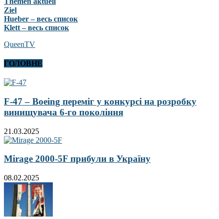
Themen aktuell
Ziel
Hueber – весь список
Klett – весь список
QueenTV
ГОЛОВНЕ
F-47 – Boeing переміг у конкурсі на розробку
винищувача 6-го покоління
21.03.2025
Mirage 2000-5F прибули в Україну
08.02.2025