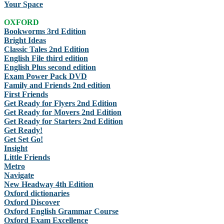
Your Space
OXFORD
Bookworms 3rd Edition
Bright Ideas
Classic Tales 2nd Edition
English File third edition
English Plus second edition
Exam Power Pack DVD
Family and Friends 2nd edition
First Friends
Get Ready for Flyers 2nd Edition
Get Ready for Movers 2nd Edition
Get Ready for Starters 2nd Edition
Get Ready!
Get Set Go!
Insight
Little Friends
Metro
Navigate
New Headway 4th Edition
Oxford dictionaries
Oxford Discover
Oxford English Grammar Course
Oxford Exam Excellence