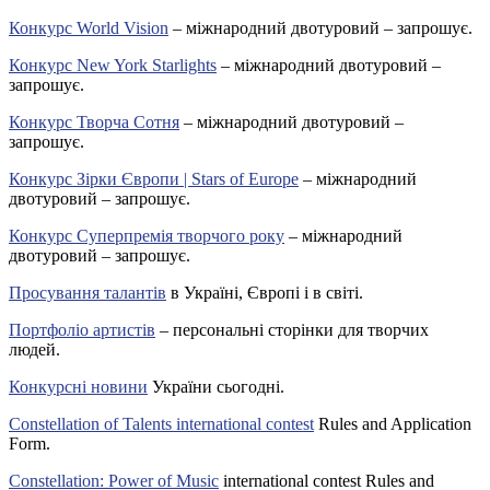
Конкурс World Vision
– міжнародний двотуровий – запрошує.
Конкурс New York Starlights
– міжнародний двотуровий –
запрошує.
Конкурс Творча Сотня
– міжнародний двотуровий –
запрошує.
Конкурс Зірки Європи | Stars of Europe
– міжнародний
двотуровий – запрошує.
Конкурс Суперпремія творчого року
– міжнародний
двотуровий – запрошує.
Просування талантів
в Україні, Європі і в світі.
Портфоліо артистів
– персональні сторінки для творчих
людей.
Конкурсні новини
України сьогодні.
Constellation of Talents international contest
Rules and Application
Form.
Constellation: Power of Music
international contest Rules and