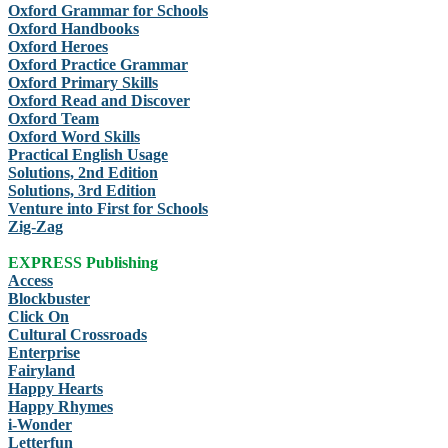
Oxford Grammar for Schools
Oxford Handbooks
Oxford Heroes
Oxford Practice Grammar
Oxford Primary Skills
Oxford Read and Discover
Oxford Team
Oxford Word Skills
Practical English Usage
Solutions, 2nd Edition
Solutions, 3rd Edition
Venture into First for Schools
Zig-Zag
EXPRESS Publishing
Access
Blockbuster
Click On
Cultural Crossroads
Enterprise
Fairyland
Happy Hearts
Happy Rhymes
i-Wonder
Letterfun