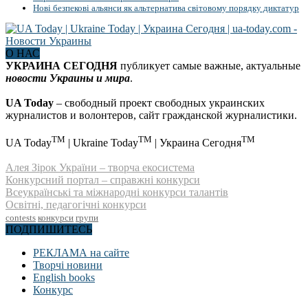
Нові безпекові альянси як альтернатива світовому порядку диктатур
О НАС
УКРАИНА СЕГОДНЯ
публикует самые важные, актуальные
новости Украины и мира
.
UA Today
– свободный проект свободных украинских
журналистов и волонтеров, сайт гражданской журналистики.
TM
TM
TM
UA Today
| Ukraine Today
| Украина Сегодня
Алея Зірок України – творча екосистема
Конкурсний портал – справжні конкурси
Всеукраїнські та міжнародні конкурси талантів
Освітні, педагогічні конкурси
contests
конкурси
групи
ПОДПИШИТЕСЬ
РЕКЛАМА на сайте
Творчі новини
English books
Конкурс