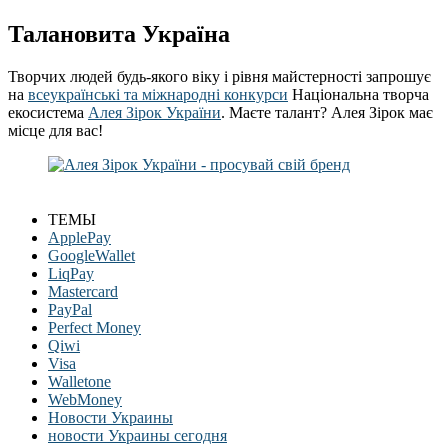
Талановита Україна
Творчих людей будь-якого віку і рівня майстерності запрошує
на
всеукраїнські та міжнародні конкурси
Національна творча
екосистема
Алея Зірок України
. Маєте талант? Алея Зірок має
місце для вас!
ТЕМЫ
ApplePay
GoogleWallet
LiqPay
Mastercard
PayPal
Perfect Money
Qiwi
Visa
Walletone
WebMoney
Новости Украины
новости Украины сегодня