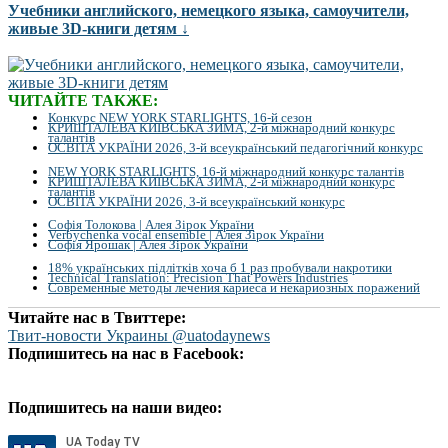
Учебники английского, немецкого языка, самоучители,
живые 3D-книги детям ↓
ЧИТАЙТЕ ТАКЖЕ:
Конкурс NEW YORK STARLIGHTS, 16-й сезон
КРИШТАЛЕВА КИЇВСЬКА ЗИМА, 2-й міжнародний конкурс
талантів
ОСВІТА УКРАЇНИ 2026, 3-й всеукраїнський педагогічний конкурс
NEW YORK STARLIGHTS, 16-й міжнародний конкурс талантів
КРИШТАЛЕВА КИЇВСЬКА ЗИМА, 2-й міжнародний конкурс
талантів
ОСВІТА УКРАЇНИ 2026, 3-й всеукраїнський конкурс
Софія Толокова | Алея Зірок України
Verbychenka vocal ensemble | Алея Зірок України
Софія Ярошак | Алея Зірок України
18% українських підлітків хоча б 1 раз пробували накротики
Technical Translation: Precision That Powers Industries
Современные методы лечения кариеса и некариозных поражений
Читайте нас в Твиттере:
Твит-новости Украины @uatodaynews
Подпишитесь на нас в Facebook:
Подпишитесь на наши видео: