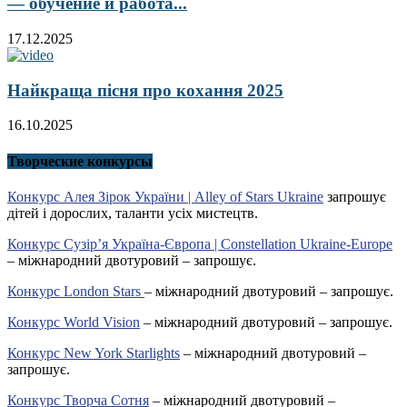
— обучение и работа...
17.12.2025
Найкраща пісня про кохання 2025
16.10.2025
Творческие конкурсы
Конкурс Алея Зірок України | Alley of Stars Ukraine
запрошує
дітей і дорослих, таланти усіх мистецтв.
Конкурс Сузір’я Україна-Європа | Constellation Ukraine-Europe
– міжнародний двотуровий – запрошує.
Конкурс London Stars
– міжнародний двотуровий – запрошує.
Конкурс World Vision
– міжнародний двотуровий – запрошує.
Конкурс New York Starlights
– міжнародний двотуровий –
запрошує.
Конкурс Творча Сотня
– міжнародний двотуровий –