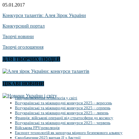
05.01.2017
Конкурси талантів: Алея Зірок України
Конкурсний портал
Творчі новини
Творчі оголошення
ДЛЯ ТВОРЧИХ ЛЮДЕЙ
ЦІКАВІ НОВИНИ
Найдивовижніша технологія у світі
Всеукраїнські та міжнародні конкурси 2025 – вересень
Всеукраїнські та міжнародні конкурси 2025 – серпень
Всеукраїнські та міжнародні конкурси 2025 – липень
Франція: військові операції від стратосфери до космосу
Всеукраїнські та міжнародні конкурси 2025 – червень
Військова FPV-революція
Експорт технологій як запорука міцного безпекового альянсу
Євробачення-2025 виграв JJ з Австрії