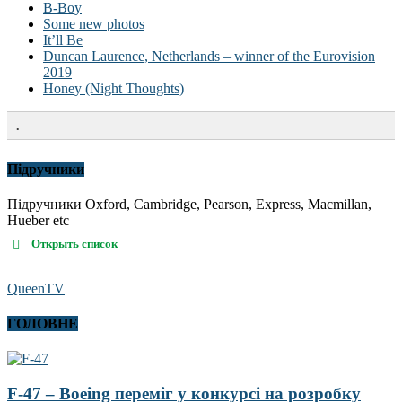
B-Boy
Some new photos
It’ll Be
Duncan Laurence, Netherlands – winner of the Eurovision
2019
Honey (Night Thoughts)
.
Підручники
Підручники Oxford, Cambridge, Pearson, Express, Macmillan,
Hueber etc
Открыть список
QueenTV
ГОЛОВНЕ
F-47 – Boeing переміг у конкурсі на розробку