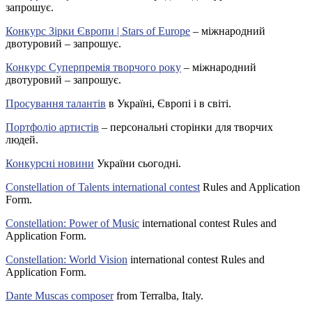
запрошує.
Конкурс Зірки Європи | Stars of Europe
– міжнародний
двотуровий – запрошує.
Конкурс Суперпремія творчого року
– міжнародний
двотуровий – запрошує.
Просування талантів
в Україні, Європі і в світі.
Портфоліо артистів
– персональні сторінки для творчих
людей.
Конкурсні новини
України сьогодні.
Constellation of Talents international contest
Rules and Application
Form.
Constellation: Power of Music
international contest Rules and
Application Form.
Constellation: World Vision
international contest Rules and
Application Form.
Dante Muscas composer
from Terralba, Italy.