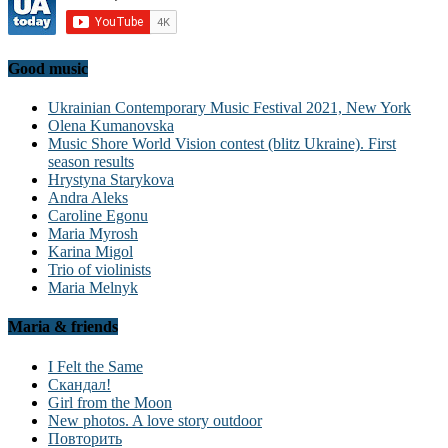
Good music
Ukrainian Contemporary Music Festival 2021, New York
Olena Kumanovska
Music Shore World Vision contest (blitz Ukraine). First
season results
Hrystyna Starykova
Andra Aleks
Caroline Egonu
Maria Myrosh
Karina Migol
Trio of violinists
Maria Melnyk
Maria & friends
I Felt the Same
Скандал!
Girl from the Moon
New photos. A love story outdoor
Повторить