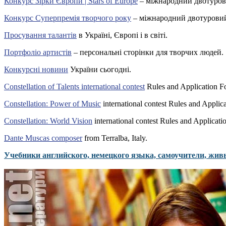
Конкурс Зірки Європи | Stars of Europe
– міжнародний двотуров
Конкурс Суперпремія творчого року
– міжнародний двотуровий
Просування талантів
в Україні, Європі і в світі.
Портфоліо артистів
– персональні сторінки для творчих людей.
Конкурсні новини
України сьогодні.
Constellation of Talents international contest
Rules and Application F
Constellation: Power of Music
international contest Rules and Applic
Constellation: World Vision
international contest Rules and Applicati
Dante Muscas composer
from Terralba, Italy.
Учебники английского, немецкого языка, самоучители, жив