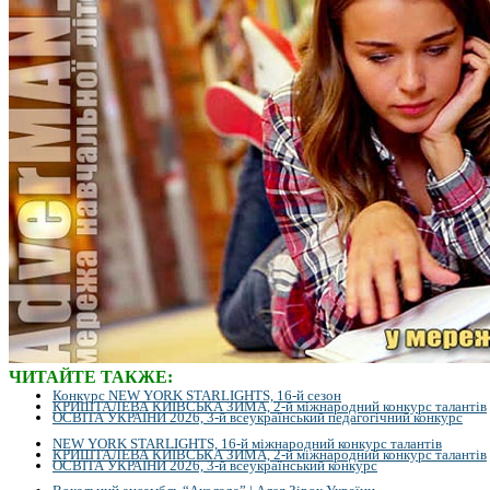
ЧИТАЙТЕ ТАКЖЕ:
Конкурс NEW YORK STARLIGHTS, 16-й сезон
КРИШТАЛЕВА КИЇВСЬКА ЗИМА, 2-й міжнародний конкурс талантів
ОСВІТА УКРАЇНИ 2026, 3-й всеукраїнський педагогічний конкурс
NEW YORK STARLIGHTS, 16-й міжнародний конкурс талантів
КРИШТАЛЕВА КИЇВСЬКА ЗИМА, 2-й міжнародний конкурс талантів
ОСВІТА УКРАЇНИ 2026, 3-й всеукраїнський конкурс