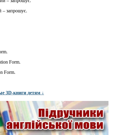
ий – запрошує.
 – запрошує.
orm.
ation Form.
on Form.
ые 3D-книги детям ↓