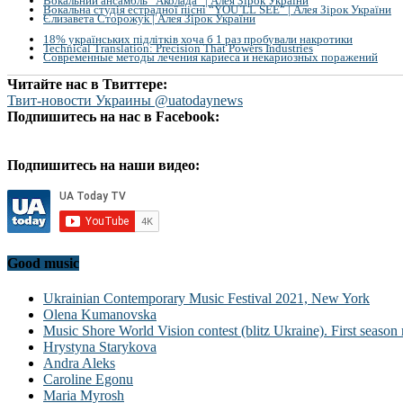
Вокальний ансамбль “Аколада” | Алея Зірок України
Вокальна студія естрадної пісні “YOU`LL SEE” | Алея Зірок України
Єлизавета Сторожук | Алея Зірок України
18% українських підлітків хоча б 1 раз пробували накротики
Technical Translation: Precision That Powers Industries
Современные методы лечения кариеса и некариозных поражений
Читайте нас в Твиттере:
Твит-новости Украины @uatodaynews
Подпишитесь на нас в Facebook:
Подпишитесь на наши видео:
Good music
Ukrainian Contemporary Music Festival 2021, New York
Olena Kumanovska
Music Shore World Vision contest (blitz Ukraine). First season 
Hrystyna Starykova
Andra Aleks
Caroline Egonu
Maria Myrosh