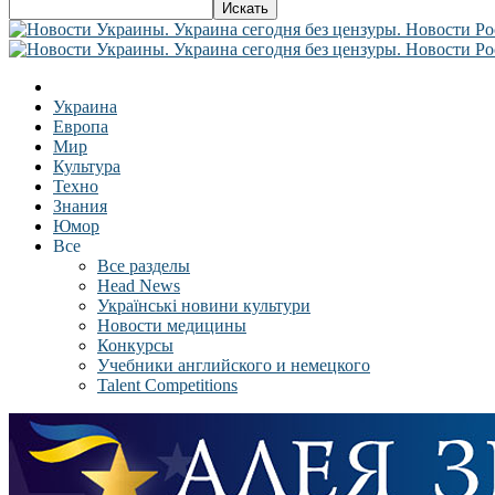
Украина
Европа
Мир
Культура
Техно
Знания
Юмор
Все
Все разделы
Head News
Українські новини культури
Новости медицины
Конкурсы
Учебники английского и немецкого
Talent Competitions