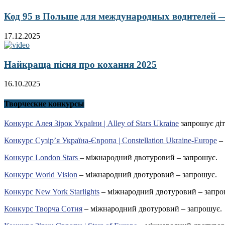
Код 95 в Польше для международных водителей — 
17.12.2025
Найкраща пісня про кохання 2025
16.10.2025
Творческие конкурсы
Конкурс Алея Зірок України | Alley of Stars Ukraine
запрошує діт
Конкурс Сузір’я Україна-Європа | Constellation Ukraine-Europe
– 
Конкурс London Stars
– міжнародний двотуровий – запрошує.
Конкурс World Vision
– міжнародний двотуровий – запрошує.
Конкурс New York Starlights
– міжнародний двотуровий – запро
Конкурс Творча Сотня
– міжнародний двотуровий – запрошує.