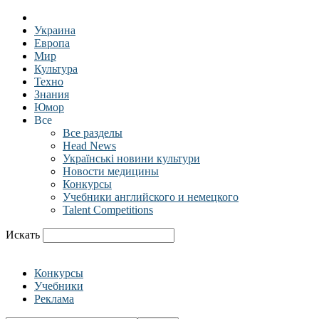
Украина
Европа
Мир
Культура
Техно
Знания
Юмор
Все
Все разделы
Head News
Українські новини культури
Новости медицины
Конкурсы
Учебники английского и немецкого
Talent Competitions
Искать
Конкурсы
Учебники
Реклама