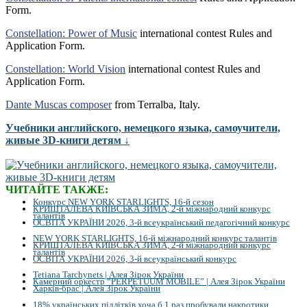
Form.
Constellation: Power of Music
international contest Rules and
Application Form.
Constellation: World Vision
international contest Rules and
Application Form.
Dante Muscas composer
from Terralba, Italy.
Учебники английского, немецкого языка, самоучители,
живые 3D-книги детям ↓
ЧИТАЙТЕ ТАКЖЕ:
Конкурс NEW YORK STARLIGHTS, 16-й сезон
КРИШТАЛЕВА КИЇВСЬКА ЗИМА, 2-й міжнародний конкурс
талантів
ОСВІТА УКРАЇНИ 2026, 3-й всеукраїнський педагогічний конкурс
NEW YORK STARLIGHTS, 16-й міжнародний конкурс талантів
КРИШТАЛЕВА КИЇВСЬКА ЗИМА, 2-й міжнародний конкурс
талантів
ОСВІТА УКРАЇНИ 2026, 3-й всеукраїнський конкурс
Tetiana Tarchynets | Алея Зірок України
Камерний оркестр “PERPETUUM MOBILE” | Алея Зірок України
Харків-брас | Алея Зірок України
18% українських підлітків хоча б 1 раз пробували накротики