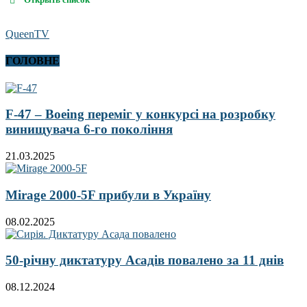
QueenTV
ГОЛОВНЕ
F-47 – Boeing переміг у конкурсі на розробку
винищувача 6-го покоління
21.03.2025
Mirage 2000-5F прибули в Україну
08.02.2025
50-річну диктатуру Асадів повалено за 11 днів
08.12.2024