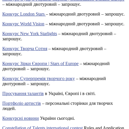
– міжнародний двотуровий – запрошує.
Конкурс London Stars
– міжнародний двотуровий – запрошує.
Конкурс World Vision
– міжнародний двотуровий – запрошує.
Конкурс New York Starlights
– міжнародний двотуровий –
запрошує.
Конкурс Творча Сотня
– міжнародний двотуровий –
запрошує.
Конкурс Зірки Європи | Stars of Europe
– міжнародний
двотуровий – запрошує.
Конкурс Суперпремія творчого року
– міжнародний
двотуровий – запрошує.
Просування талантів
в Україні, Європі і в світі.
Портфоліо артистів
– персональні сторінки для творчих
людей.
Конкурсні новини
України сьогодні.
Constellation of Talents international contest
Rules and Application