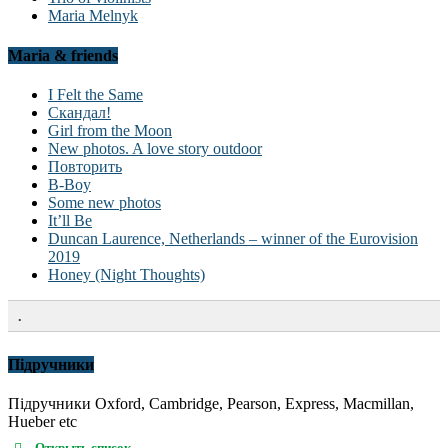
Maria Melnyk
Maria & friends
I Felt the Same
Скандал!
Girl from the Moon
New photos. A love story outdoor
Повторить
B-Boy
Some new photos
It’ll Be
Duncan Laurence, Netherlands – winner of the Eurovision
2019
Honey (Night Thoughts)
.
Підручники
Підручники Oxford, Cambridge, Pearson, Express, Macmillan,
Hueber etc
Открыть список