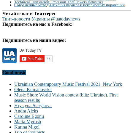
Technical Translation: Precision That Powers Industries
Современные методы лечения кариеса и некариозных поражений
Читайте нас в Твиттере:
Твит-новости Украины @uatodaynews
Подпишитесь на нас в Facebook:
Подпишитесь на наши видео:
Good music
Ukrainian Contemporary Music Festival 2021, New York
Olena Kumanovska
Music Shore World Vision contest (blitz Ukraine). First
season results
Hrystyna Starykova
Andra Aleks
Caroline Egonu
Maria Myrosh
Karina Migol
Trio of violinists