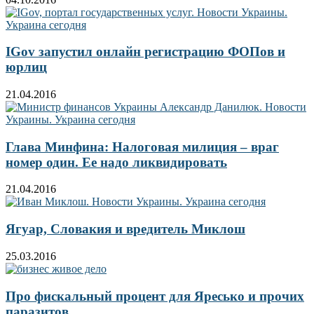
IGov запустил онлайн регистрацию ФОПов и
юрлиц
21.04.2016
Глава Минфина: Налоговая милиция – враг
номер один. Ее надо ликвидировать
21.04.2016
Ягуар, Словакия и вредитель Миклош
25.03.2016
Про фискальный процент для Яресько и прочих
паразитов