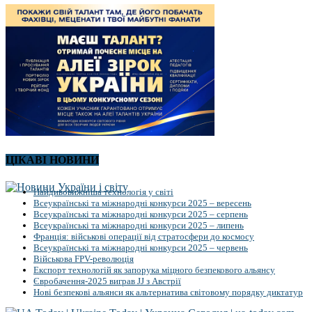
ЦІКАВІ НОВИНИ
Найдивовижніша технологія у світі
Всеукраїнські та міжнародні конкурси 2025 – вересень
Всеукраїнські та міжнародні конкурси 2025 – серпень
Всеукраїнські та міжнародні конкурси 2025 – липень
Франція: військові операції від стратосфери до космосу
Всеукраїнські та міжнародні конкурси 2025 – червень
Військова FPV-революція
Експорт технологій як запорука міцного безпекового альянсу
Євробачення-2025 виграв JJ з Австрії
Нові безпекові альянси як альтернатива світовому порядку диктатур