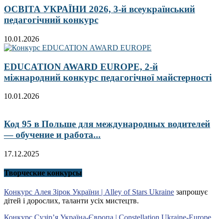
ОСВІТА УКРАЇНИ 2026, 3-й всеукраїнський
педагогічний конкурс
10.01.2026
EDUCATION AWARD EUROPE, 2-й
міжнародний конкурс педагогічної майстерності
10.01.2026
Код 95 в Польше для международных водителей
— обучение и работа...
17.12.2025
Творческие конкурсы
Конкурс Алея Зірок України | Alley of Stars Ukraine
запрошує
дітей і дорослих, таланти усіх мистецтв.
Конкурс Сузір’я Україна-Європа | Constellation Ukraine-Europe