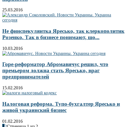
25.03.2016
Не финспекулянтка Яресько, так клеркополитик
Розенко. Так в бизнесе понимают, шо...
10.03.2016
Горе-реформатор Абромавичус решил, что
премьером должна стать Яресько, враг
предпринимателей
15.02.2016
Налоговая реформа. Тупо-бухгалтер Яресько и
живой украинский бизнес
01.02.2016
1
2
Страница 1 из 2