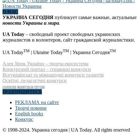
О НАС
УКРАИНА СЕГОДНЯ
публикует самые важные, актуальные
новости Украины и мира
.
UA Today
– свободный проект свободных украинских
журналистов и волонтеров, сайт гражданской журналистики.
TM
TM
TM
UA Today
| Ukraine Today
| Украина Сегодня
Алея Зірок України – творча екосистема
Конкурсний портал – справжні конкурси
Всеукраїнські та міжнародні конкурси талантів
Освітні, педагогічні конкурси
contests
конкурси
групи
ПОДПИШИТЕСЬ
РЕКЛАМА на сайте
Творчі новини
English books
Конкурс
© 1998-2024. Украина сегодня | UA Today. All rights reserved