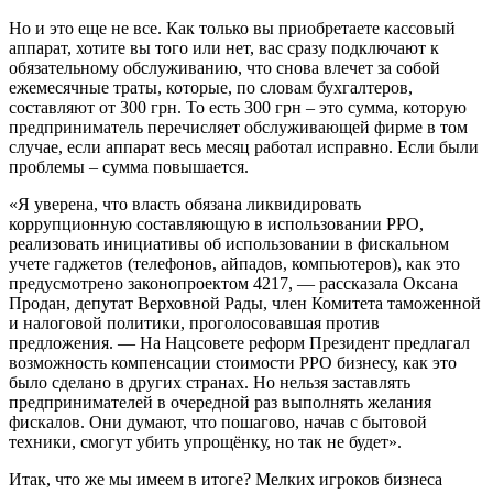
Но и это еще не все. Как только вы приобретаете кассовый
аппарат, хотите вы того или нет, вас сразу подключают к
обязательному обслуживанию, что снова влечет за собой
ежемесячные траты, которые, по словам бухгалтеров,
составляют от 300 грн. То есть 300 грн – это сумма, которую
предприниматель перечисляет обслуживающей фирме в том
случае, если аппарат весь месяц работал исправно. Если были
проблемы – сумма повышается.
«Я уверена, что власть обязана ликвидировать
коррупционную составляющую в использовании РРО,
реализовать инициативы об использовании в фискальном
учете гаджетов (телефонов, айпадов, компьютеров), как это
предусмотрено законопроектом 4217, — рассказала Оксана
Продан, депутат Верховной Рады, член Комитета таможенной
и налоговой политики, проголосовавшая против
предложения. — На Нацсовете реформ Президент предлагал
возможность компенсации стоимости РРО бизнесу, как это
было сделано в других странах. Но нельзя заставлять
предпринимателей в очередной раз выполнять желания
фискалов. Они думают, что пошагово, начав с бытовой
техники, смогут убить упрощёнку, но так не будет».
Итак, что же мы имеем в итоге? Мелких игроков бизнеса