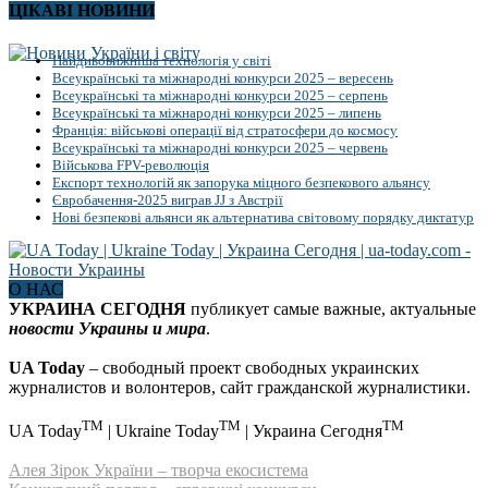
ЦІКАВІ НОВИНИ
Найдивовижніша технологія у світі
Всеукраїнські та міжнародні конкурси 2025 – вересень
Всеукраїнські та міжнародні конкурси 2025 – серпень
Всеукраїнські та міжнародні конкурси 2025 – липень
Франція: військові операції від стратосфери до космосу
Всеукраїнські та міжнародні конкурси 2025 – червень
Військова FPV-революція
Експорт технологій як запорука міцного безпекового альянсу
Євробачення-2025 виграв JJ з Австрії
Нові безпекові альянси як альтернатива світовому порядку диктатур
О НАС
УКРАИНА СЕГОДНЯ
публикует самые важные, актуальные
новости Украины и мира
.
UA Today
– свободный проект свободных украинских
журналистов и волонтеров, сайт гражданской журналистики.
TM
TM
TM
UA Today
| Ukraine Today
| Украина Сегодня
Алея Зірок України – творча екосистема