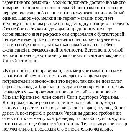
гарантийного ремонта», можно подогнать достаточно много
товаров – например, велосипеды. И пострадают от этого, в
первую очередь, небольшие интернет-магазины и семейный
бизнес. Например, мелкий интернет-магазин покупает
технику на оптовом рынке и продает одну позицию в неделю.
Это не бог весть какие доходы, и предприниматель до
сегодняшнего дня прекрасно сам справлялся с бухгалтерией.
Теперь же ему придется нанимать специально обученного
кассира и бухгалтера, так как кассовый аппарат требует
ежедневной и ежемесячной отчетности. Естественно, такой
мелкий бизнес сразу станет убыточным и магазин закроется.
Или уйдет в тень.
«В принципе, это правильно, весь мир учитывает продажу
гарантийной техники, и с точки зрения защиты прав
потребителей и экономики это верно, так как не позволяет
скрывать доходы. Однако эта мера и не ко времени, и не так
реализуется, — прокомментировал новый законопроект
Михаил Крапивко, член совета Лиги аудиторов Украины. —
Во-первых, такие решения принимаются обычно, когда
экономика растет, а не тогда, когда она падает, и у людей нет
денег. А во-вторых, в реалиях Украины данное требование
относится к сегменту контрабанды, и способствует тому, что
этот сегмент еще больше уйдет в тень. Те, кто закупали товар
полулегально и продавали его относительно легально,