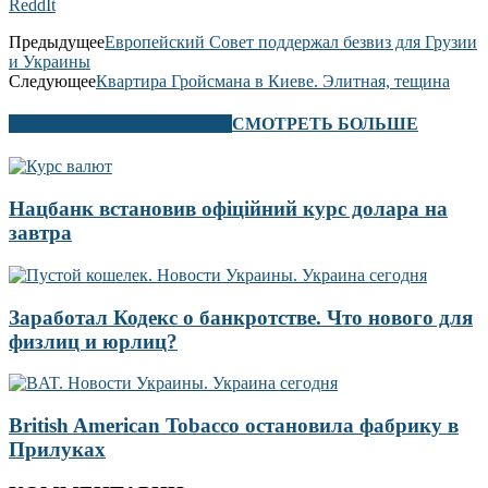
ReddIt
Предыдущее
Европейский Совет поддержал безвиз для Грузии
и Украины
Следующее
Квартира Гройсмана в Киеве. Элитная, тещина
В ЭТОМ РАЗДЕЛЕ ТАКЖЕ
СМОТРЕТЬ БОЛЬШЕ
Нацбанк встановив офіційний курс долара на
завтра
Заработал Кодекс о банкротстве. Что нового для
физлиц и юрлиц?
British American Tobacco остановила фабрику в
Прилуках