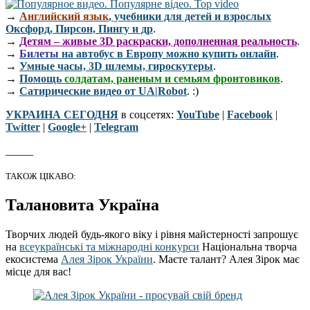
→
Английский язык
, учебники для детей и взрослых
Оксфорд, Пирсон, Пингу и др
.
→
Детям – живые 3D раскраски, дополненная реальность
.
→
Билеты
на автобус в Европу можно купить онлайн
.
→
Умные часы, 3D шлемы, гироскутеры
.
→
Помощь
солдатам, раненым и семьям фронтовиков
.
→
Сатирические видео от UA|Robot
. :)
УКРАИНА СЕГОДНЯ
в соцсетях:
YouTube
|
Facebook
|
Twitter
|
Google+
|
Telegram
_____
ТАКОЖ ЦІКАВО:
Талановита Україна
Творчих людей будь-якого віку і рівня майстерності запрошує
на
всеукраїнські та міжнародні конкурси
Національна творча
екосистема
Алея Зірок України
. Маєте талант? Алея Зірок має
місце для вас!