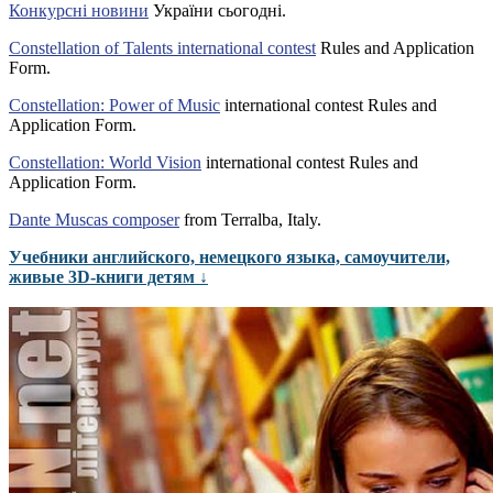
Конкурсні новини
України сьогодні.
Constellation of Talents international contest
Rules and Application
Form.
Constellation: Power of Music
international contest Rules and
Application Form.
Constellation: World Vision
international contest Rules and
Application Form.
Dante Muscas composer
from Terralba, Italy.
Учебники английского, немецкого языка, самоучители,
живые 3D-книги детям ↓