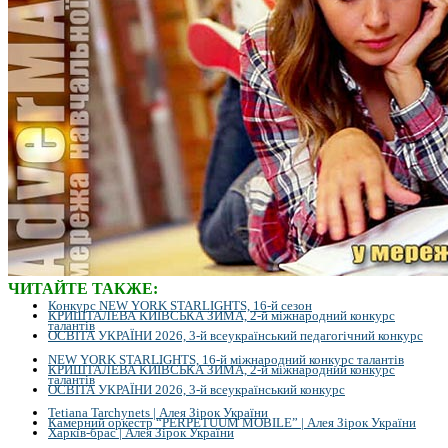
ЧИТАЙТЕ ТАКЖЕ:
Конкурс NEW YORK STARLIGHTS, 16-й сезон
КРИШТАЛЕВА КИЇВСЬКА ЗИМА, 2-й міжнародний конкурс
талантів
ОСВІТА УКРАЇНИ 2026, 3-й всеукраїнський педагогічний конкурс
NEW YORK STARLIGHTS, 16-й міжнародний конкурс талантів
КРИШТАЛЕВА КИЇВСЬКА ЗИМА, 2-й міжнародний конкурс
талантів
ОСВІТА УКРАЇНИ 2026, 3-й всеукраїнський конкурс
Tetiana Tarchynets | Алея Зірок України
Камерний оркестр “PERPETUUM MOBILE” | Алея Зірок України
Харків-брас | Алея Зірок України