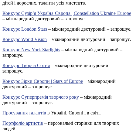
дітей і дорослих, таланти усіх мистецтв.
Конкурс Сузір’я Україна-Європа | Constellation Ukraine-Europe
– міжнародний двотуровий – запрошує.
Конкурс London Stars
– міжнародний двотуровий – запрошує.
Конкурс World Vision
– міжнародний двотуровий – запрошує.
Конкурс New York Starlights
– міжнародний двотуровий –
запрошує.
Конкурс Творча Сотня
– міжнародний двотуровий –
запрошує.
Конкурс Зірки Європи | Stars of Europe
– міжнародний
двотуровий – запрошує.
Конкурс Суперпремія творчого року
– міжнародний
двотуровий – запрошує.
Просування талантів
в Україні, Європі і в світі.
Портфоліо артистів
– персональні сторінки для творчих
людей.