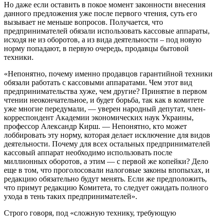
Но даже если оставить в покое момент законности внесения
данного предложения уже после первого чтения, суть его
вызывает не меньше вопросов. Получается, что
предпринимателей обязали использовать кассовые аппараты,
исходя не из оборотов, а из вида деятельности – под новую
норму попадают, в первую очередь, продавцы бытовой
техники.
«Непонятно, почему именно продавцов гарантийной техники
обязали работать с кассовыми аппаратами. Чем этот вид
предпринимательства хуже, чем другие? Принятие в первом
чтении неокончательное, и будет борьба, так как в комитете
уже многие передумали, — уверен народный депутат, член-
корреспондент Академии экономических наук Украины,
профессор Александр Кирш. — Непонятно, кто может
лоббировать эту норму, которая делает исключение для видов
деятельности. Почему для всех остальных предпринимателей
кассовый аппарат необходимо использовать после
миллионных оборотов, а этим — с первой же копейки? Дело
еще в том, что проголосовали налоговые законы впопыхах, и
редакцию обязательно будут менять. Если же предположить,
что примут редакцию Комитета, то следует ожидать полного
ухода в тень таких предпринимателей».
Строго говоря, под «сложную технику, требующую