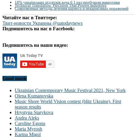
18% українських підлітків хоча б 1 раз пробували накротики
Technical Translation: Precision That Powers Industries
Современные методы лечения кариеса и некариозных поражений
Читайте нас в Твиттере:
Твит-новости Украины @uatodaynews
Подпишитесь на нас в Facebook:
Подпишитесь на наши видео:
Good music
Ukrainian Contemporary Music Festival 2021, New York
Olena Kumanovska
Music Shore World Vision contest (blitz Ukraine). First
season results
Hrystyna Starykova
Andra Aleks
Caroline Egonu
Maria Myrosh
Karina Migol