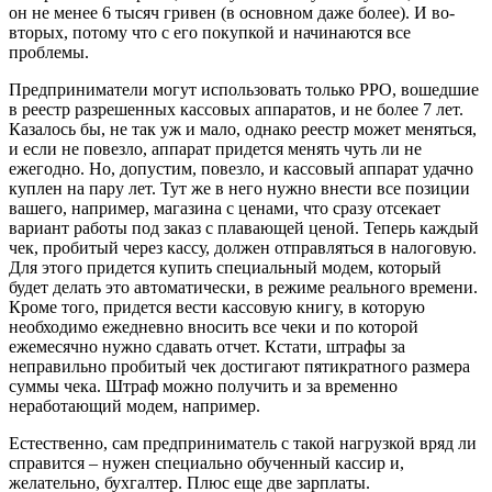
он не менее 6 тысяч гривен (в основном даже более). И во-
вторых, потому что с его покупкой и начинаются все
проблемы.
Предприниматели могут использовать только РРО, вошедшие
в реестр разрешенных кассовых аппаратов, и не более 7 лет.
Казалось бы, не так уж и мало, однако реестр может меняться,
и если не повезло, аппарат придется менять чуть ли не
ежегодно. Но, допустим, повезло, и кассовый аппарат удачно
куплен на пару лет. Тут же в него нужно внести все позиции
вашего, например, магазина с ценами, что сразу отсекает
вариант работы под заказ с плавающей ценой. Теперь каждый
чек, пробитый через кассу, должен отправляться в налоговую.
Для этого придется купить специальный модем, который
будет делать это автоматически, в режиме реального времени.
Кроме того, придется вести кассовую книгу, в которую
необходимо ежедневно вносить все чеки и по которой
ежемесячно нужно сдавать отчет. Кстати, штрафы за
неправильно пробитый чек достигают пятикратного размера
суммы чека. Штраф можно получить и за временно
неработающий модем, например.
Естественно, сам предприниматель с такой нагрузкой вряд ли
справится – нужен специально обученный кассир и,
желательно, бухгалтер. Плюс еще две зарплаты.