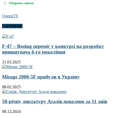
Открыть список
QueenTV
ГОЛОВНЕ
F-47 – Boeing переміг у конкурсі на розробку
винищувача 6-го покоління
21.03.2025
Mirage 2000-5F прибули в Україну
08.02.2025
50-річну диктатуру Асадів повалено за 11 днів
08.12.2024