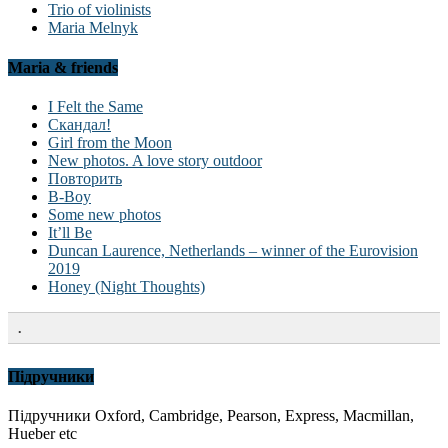
Trio of violinists
Maria Melnyk
Maria & friends
I Felt the Same
Скандал!
Girl from the Moon
New photos. A love story outdoor
Повторить
B-Boy
Some new photos
It’ll Be
Duncan Laurence, Netherlands – winner of the Eurovision
2019
Honey (Night Thoughts)
.
Підручники
Підручники Oxford, Cambridge, Pearson, Express, Macmillan,
Hueber etc