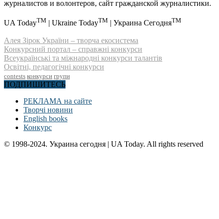
журналистов и волонтеров, сайт гражданской журналистики.
TM
TM
TM
UA Today
| Ukraine Today
| Украина Сегодня
Алея Зірок України – творча екосистема
Конкурсний портал – справжні конкурси
Всеукраїнські та міжнародні конкурси талантів
Освітні, педагогічні конкурси
contests
конкурси
групи
ПОДПИШИТЕСЬ
РЕКЛАМА на сайте
Творчі новини
English books
Конкурс
© 1998-2024. Украина сегодня | UA Today. All rights reserved