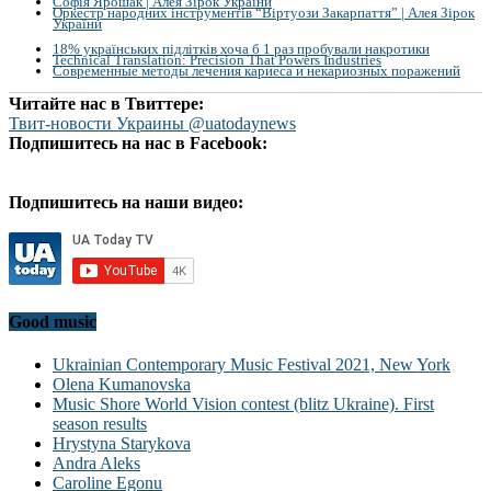
Софія Ярошак | Алея Зірок України
Оркестр народних інструментів “Віртуози Закарпаття” | Алея Зірок
України
18% українських підлітків хоча б 1 раз пробували накротики
Technical Translation: Precision That Powers Industries
Современные методы лечения кариеса и некариозных поражений
Читайте нас в Твиттере:
Твит-новости Украины @uatodaynews
Подпишитесь на нас в Facebook:
Подпишитесь на наши видео:
Good music
Ukrainian Contemporary Music Festival 2021, New York
Olena Kumanovska
Music Shore World Vision contest (blitz Ukraine). First
season results
Hrystyna Starykova
Andra Aleks
Caroline Egonu