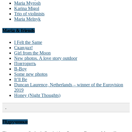
Maria Myrosh
Karina Migol
Trio of violinists
Maria Melnyk
Maria & friends
I Felt the Same
Скандал!
Girl from the Moon
New photos. A love story outdoor
Повторить
B-Boy
Some new photos
It’ll Be
Duncan Laurence, Netherlands – winner of the Eurovision
2019
Honey (Night Thoughts)
.
Підручники