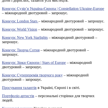
дітей і дорослих, таланти усіх мистецтв.
Конкурс Сузір’я Україна-Європа | Constellation Ukraine-Europe
– міжнародний двотуровий – запрошує.
Конкурс London Stars
– міжнародний двотуровий – запрошує.
Конкурс World Vision
– міжнародний двотуровий – запрошує.
Конкурс New York Starlights
– міжнародний двотуровий –
запрошує.
Конкурс Творча Сотня
– міжнародний двотуровий –
запрошує.
Конкурс Зірки Європи | Stars of Europe
– міжнародний
двотуровий – запрошує.
Конкурс Суперпремія творчого року
– міжнародний
двотуровий – запрошує.
Просування талантів
в Україні, Європі і в світі.
Портфоліо артистів
– персональні сторінки для творчих
людей.