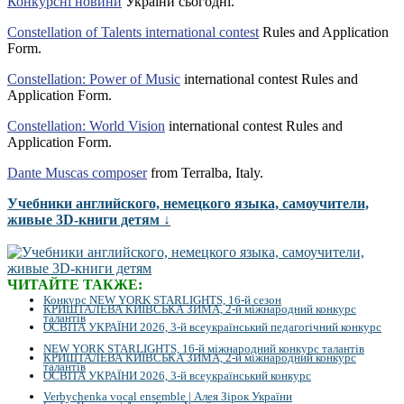
Конкурсні новини
України сьогодні.
Constellation of Talents international contest
Rules and Application
Form.
Constellation: Power of Music
international contest Rules and
Application Form.
Constellation: World Vision
international contest Rules and
Application Form.
Dante Muscas composer
from Terralba, Italy.
Учебники английского, немецкого языка, самоучители,
живые 3D-книги детям ↓
ЧИТАЙТЕ ТАКЖЕ:
Конкурс NEW YORK STARLIGHTS, 16-й сезон
КРИШТАЛЕВА КИЇВСЬКА ЗИМА, 2-й міжнародний конкурс
талантів
ОСВІТА УКРАЇНИ 2026, 3-й всеукраїнський педагогічний конкурс
NEW YORK STARLIGHTS, 16-й міжнародний конкурс талантів
КРИШТАЛЕВА КИЇВСЬКА ЗИМА, 2-й міжнародний конкурс
талантів
ОСВІТА УКРАЇНИ 2026, 3-й всеукраїнський конкурс
Verbychenka vocal ensemble | Алея Зірок України