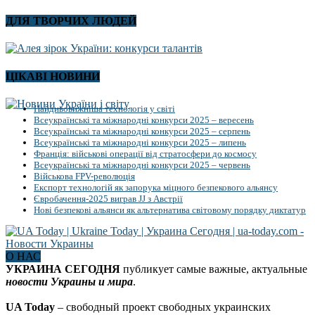
ДЛЯ ТВОРЧИХ ЛЮДЕЙ
ЦІКАВІ НОВИНИ
Найдивовижніша технологія у світі
Всеукраїнські та міжнародні конкурси 2025 – вересень
Всеукраїнські та міжнародні конкурси 2025 – серпень
Всеукраїнські та міжнародні конкурси 2025 – липень
Франція: військові операції від стратосфери до космосу
Всеукраїнські та міжнародні конкурси 2025 – червень
Військова FPV-революція
Експорт технологій як запорука міцного безпекового альянсу
Євробачення-2025 виграв JJ з Австрії
Нові безпекові альянси як альтернатива світовому порядку диктатур
О НАС
УКРАИНА СЕГОДНЯ
публикует самые важные, актуальные
новости Украины и мира
.
UA Today
– свободный проект свободных украинских