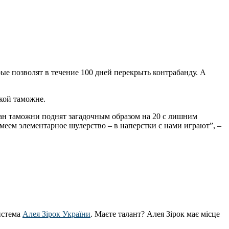
е позволят в течение 100 дней перекрыть контрабанду. А
кой таможне.
лан таможни поднят загадочным образом на 20 с лишним
имеем элементарное шулерство – в наперстки с нами играют”, –
истема
Алея Зірок України
. Маєте талант? Алея Зірок має місце