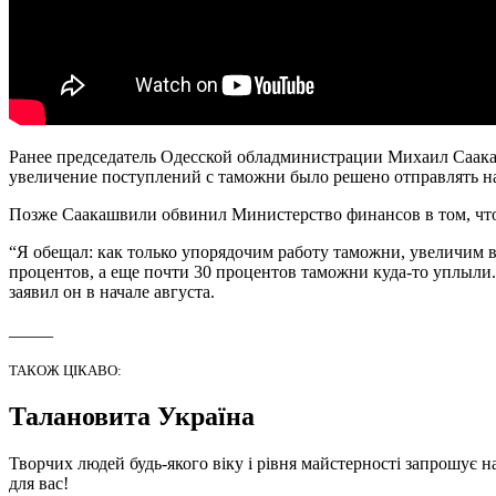
Ранее председатель Одесской обладминистрации Михаил Саака
увеличение поступлений с таможни было решено отправлять н
Позже Саакашвили обвинил Министерство финансов в том, что
“Я обещал: как только упорядочим работу таможни, увеличим в
процентов, а еще почти 30 процентов таможни куда-то уплыли. 
заявил он в начале августа.
_____
ТАКОЖ ЦІКАВО:
Талановита Україна
Творчих людей будь-якого віку і рівня майстерності запрошує н
для вас!