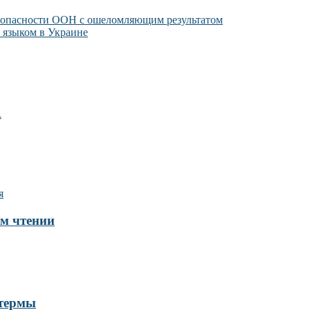
езопасности ООН с ошеломляющим результатом
 языком в Украине
А
ом чтении
 термы