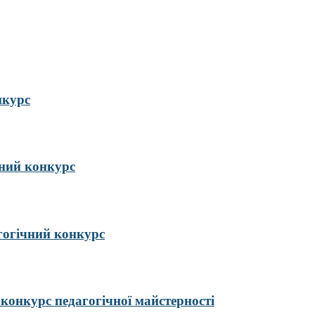
нкурс
ий конкурс
гогічний конкурс
курс педагогічної майстерності