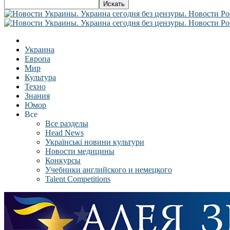
Украина
Европа
Мир
Культура
Техно
Знания
Юмор
Все
Все разделы
Head News
Українські новини культури
Новости медицины
Конкурсы
Учебники английского и немецкого
Talent Competitions