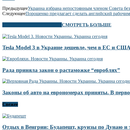
Предыдущее
Украина избрана непостоянным членом Совета б
Следующее
Порошенко предлагает сделать английский рабочим
В ЭТОМ РАЗДЕЛЕ ТАКЖЕ
СМОТРЕТЬ БОЛЬШЕ
Tesla Model 3 в Украине дешевле, чем в ЕС и СШ
Рада приняла закон о растаможке “евроблях”
Законы об авто на еврономерах приняты. В перв
Свежее
Отдых в Венгрии: Будапешт, круизы по Дунаю и