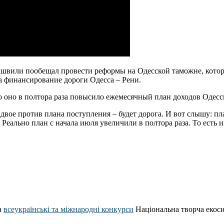
швили пообещал провести реформы на Одесской таможне, которы
а финансирование дороги Одесса – Рени.
 оно в полтора раза повысило ежемесячный план доходов Одесс
двое против плана поступления – будет дорога. И вот слышу: п
Реально план с начала июля увеличили в полтора раза. То есть 
а
всеукраїнські та міжнародні конкурси
Національна творча екос