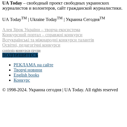
UA Today
– свободный проект свободных украинских
журналистов и волонтеров, сайт гражданской журналистики.
TM
TM
TM
UA Today
| Ukraine Today
| Украина Сегодня
Алея Зірок України – творча екосистема
Конкурсний портал – справжні конкурси
Всеукраїнські та міжнародні конкурси талантів
Освітні, педагогічні конкурси
contests
конкурси
групи
ПОДПИШИТЕСЬ
РЕКЛАМА на сайте
Творчі новини
English books
Конкурс
© 1998-2024. Украина сегодня | UA Today. All rights reserved