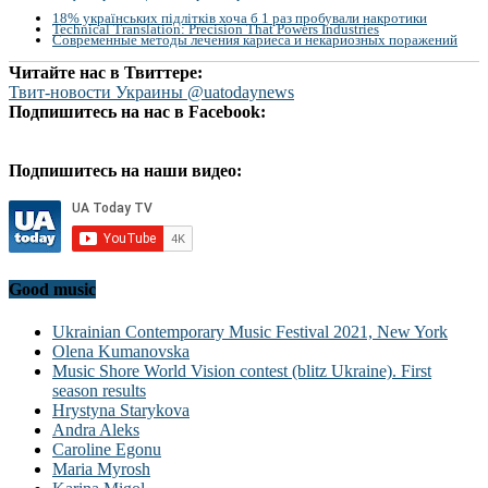
18% українських підлітків хоча б 1 раз пробували накротики
Technical Translation: Precision That Powers Industries
Современные методы лечения кариеса и некариозных поражений
Читайте нас в Твиттере:
Твит-новости Украины @uatodaynews
Подпишитесь на нас в Facebook:
Подпишитесь на наши видео:
Good music
Ukrainian Contemporary Music Festival 2021, New York
Olena Kumanovska
Music Shore World Vision contest (blitz Ukraine). First
season results
Hrystyna Starykova
Andra Aleks
Caroline Egonu
Maria Myrosh