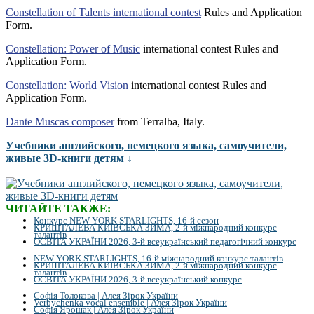
Constellation of Talents international contest
Rules and Application
Form.
Constellation: Power of Music
international contest Rules and
Application Form.
Constellation: World Vision
international contest Rules and
Application Form.
Dante Muscas composer
from Terralba, Italy.
Учебники английского, немецкого языка, самоучители,
живые 3D-книги детям ↓
ЧИТАЙТЕ ТАКЖЕ:
Конкурс NEW YORK STARLIGHTS, 16-й сезон
КРИШТАЛЕВА КИЇВСЬКА ЗИМА, 2-й міжнародний конкурс
талантів
ОСВІТА УКРАЇНИ 2026, 3-й всеукраїнський педагогічний конкурс
NEW YORK STARLIGHTS, 16-й міжнародний конкурс талантів
КРИШТАЛЕВА КИЇВСЬКА ЗИМА, 2-й міжнародний конкурс
талантів
ОСВІТА УКРАЇНИ 2026, 3-й всеукраїнський конкурс
Софія Толокова | Алея Зірок України
Verbychenka vocal ensemble | Алея Зірок України
Софія Ярошак | Алея Зірок України