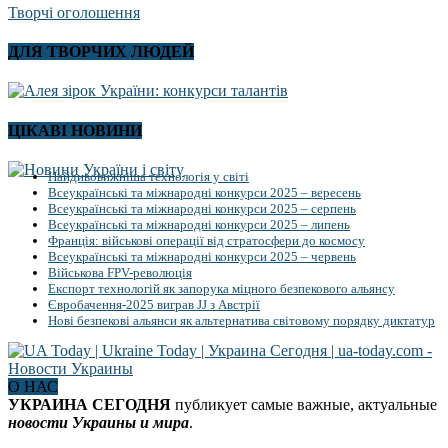
Творчі оголошення
ДЛЯ ТВОРЧИХ ЛЮДЕЙ
ЦІКАВІ НОВИНИ
Найдивовижніша технологія у світі
Всеукраїнські та міжнародні конкурси 2025 – вересень
Всеукраїнські та міжнародні конкурси 2025 – серпень
Всеукраїнські та міжнародні конкурси 2025 – липень
Франція: військові операції від стратосфери до космосу
Всеукраїнські та міжнародні конкурси 2025 – червень
Військова FPV-революція
Експорт технологій як запорука міцного безпекового альянсу
Євробачення-2025 виграв JJ з Австрії
Нові безпекові альянси як альтернатива світовому порядку диктатур
О НАС
УКРАИНА СЕГОДНЯ
публикует самые важные, актуальные
новости Украины и мира
.