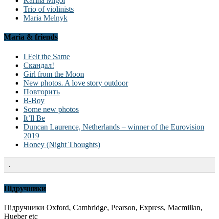
Karina Migol
Trio of violinists
Maria Melnyk
Maria & friends
I Felt the Same
Скандал!
Girl from the Moon
New photos. A love story outdoor
Повторить
B-Boy
Some new photos
It’ll Be
Duncan Laurence, Netherlands – winner of the Eurovision
2019
Honey (Night Thoughts)
.
Підручники
Підручники Oxford, Cambridge, Pearson, Express, Macmillan,
Hueber etc