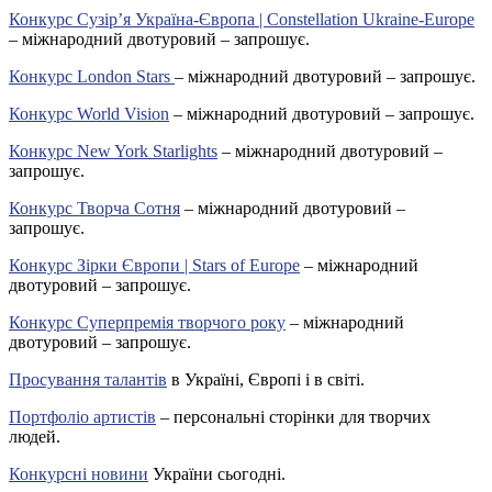
Конкурс Сузір’я Україна-Європа | Constellation Ukraine-Europe
– міжнародний двотуровий – запрошує.
Конкурс London Stars
– міжнародний двотуровий – запрошує.
Конкурс World Vision
– міжнародний двотуровий – запрошує.
Конкурс New York Starlights
– міжнародний двотуровий –
запрошує.
Конкурс Творча Сотня
– міжнародний двотуровий –
запрошує.
Конкурс Зірки Європи | Stars of Europe
– міжнародний
двотуровий – запрошує.
Конкурс Суперпремія творчого року
– міжнародний
двотуровий – запрошує.
Просування талантів
в Україні, Європі і в світі.
Портфоліо артистів
– персональні сторінки для творчих
людей.
Конкурсні новини
України сьогодні.