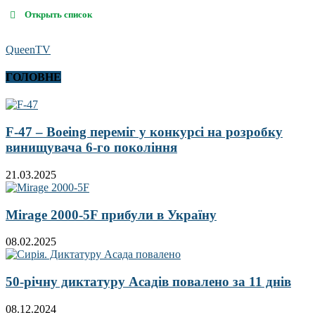
Открыть список
QueenTV
ГОЛОВНЕ
F-47 – Boeing переміг у конкурсі на розробку
винищувача 6-го покоління
21.03.2025
Mirage 2000-5F прибули в Україну
08.02.2025
50-річну диктатуру Асадів повалено за 11 днів
08.12.2024