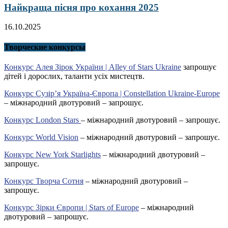
Найкраща пісня про кохання 2025
16.10.2025
Творческие конкурсы
Конкурс Алея Зірок України | Alley of Stars Ukraine
запрошує
дітей і дорослих, таланти усіх мистецтв.
Конкурс Сузір’я Україна-Європа | Constellation Ukraine-Europe
– міжнародний двотуровий – запрошує.
Конкурс London Stars
– міжнародний двотуровий – запрошує.
Конкурс World Vision
– міжнародний двотуровий – запрошує.
Конкурс New York Starlights
– міжнародний двотуровий –
запрошує.
Конкурс Творча Сотня
– міжнародний двотуровий –
запрошує.
Конкурс Зірки Європи | Stars of Europe
– міжнародний
двотуровий – запрошує.