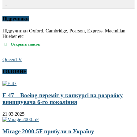
.
Підручники
Підручники Oxford, Cambridge, Pearson, Express, Macmillan,
Hueber etc
Открыть список
QueenTV
ГОЛОВНЕ
F-47 – Boeing переміг у конкурсі на розробку
винищувача 6-го покоління
21.03.2025
Mirage 2000-5F прибули в Україну