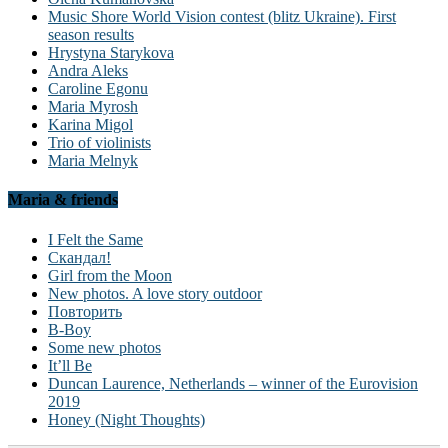
Music Shore World Vision contest (blitz Ukraine). First
season results
Hrystyna Starykova
Andra Aleks
Caroline Egonu
Maria Myrosh
Karina Migol
Trio of violinists
Maria Melnyk
Maria & friends
I Felt the Same
Скандал!
Girl from the Moon
New photos. A love story outdoor
Повторить
B-Boy
Some new photos
It’ll Be
Duncan Laurence, Netherlands – winner of the Eurovision
2019
Honey (Night Thoughts)