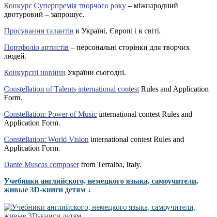
Конкурс Суперпремія творчого року
– міжнародний
двотуровий – запрошує.
Просування талантів
в Україні, Європі і в світі.
Портфоліо артистів
– персональні сторінки для творчих
людей.
Конкурсні новини
України сьогодні.
Constellation of Talents international contest
Rules and Application
Form.
Constellation: Power of Music
international contest Rules and
Application Form.
Constellation: World Vision
international contest Rules and
Application Form.
Dante Muscas composer
from Terralba, Italy.
Учебники английского, немецкого языка, самоучители,
живые 3D-книги детям ↓