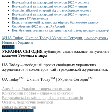
Всеукраїнські та міжнародні конкурси 2025 – серпень
Всеукраїнські та міжнародні конкурси 2025 – липень
Франція: військові операції від стратосфери до космосу
Всеукраїнські та міжнародні конкурси 2025 – червень
Військова FPV-революція
Експорт технологій як запорука міцного безпекового альянсу
Євробачення-2025 виграв JJ з Австрії
Нові безпекові альянси як альтернатива світовому порядку диктатур
О НАС
УКРАИНА СЕГОДНЯ
публикует самые важные, актуальные
новости Украины и мира
.
UA Today
– свободный проект свободных украинских
журналистов и волонтеров, сайт гражданской журналистики.
TM
TM
TM
UA Today
| Ukraine Today
| Украина Сегодня
Алея Зірок України – творча екосистема
Конкурсний портал – справжні конкурси
Всеукраїнські та міжнародні конкурси талантів
Освітні, педагогічні конкурси
contests
конкурси
групи
ПОДПИШИТЕСЬ