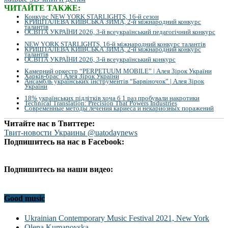
ЧИТАЙТЕ ТАКЖЕ:
Конкурс NEW YORK STARLIGHTS, 16-й сезон
КРИШТАЛЕВА КИЇВСЬКА ЗИМА, 2-й міжнародний конкурс
талантів
ОСВІТА УКРАЇНИ 2026, 3-й всеукраїнський педагогічний конкурс
NEW YORK STARLIGHTS, 16-й міжнародний конкурс талантів
КРИШТАЛЕВА КИЇВСЬКА ЗИМА, 2-й міжнародний конкурс
талантів
ОСВІТА УКРАЇНИ 2026, 3-й всеукраїнський конкурс
Камерний оркестр “PERPETUUM MOBILE” | Алея Зірок України
Харків-брас | Алея Зірок України
Ансамбль українських інструментів “Барвіночок” | Алея Зірок
України
18% українських підлітків хоча б 1 раз пробували накротики
Technical Translation: Precision That Powers Industries
Современные методы лечения кариеса и некариозных поражений
Читайте нас в Твиттере:
Твит-новости Украины @uatodaynews
Подпишитесь на нас в Facebook:
Подпишитесь на наши видео:
Good music
Ukrainian Contemporary Music Festival 2021, New York
Olena Kumanovska