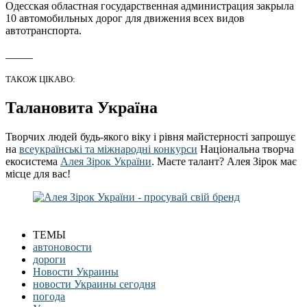
Одесская областная государственная администрация закрыла
10 автомобильных дорог для движения всех видов
автотранспорта.
_____
ТАКОЖ ЦІКАВО:
Талановита Україна
Творчих людей будь-якого віку і рівня майстерності запрошує
на
всеукраїнські та міжнародні конкурси
Національна творча
екосистема
Алея Зірок України
. Маєте талант? Алея Зірок має
місце для вас!
ТЕМЫ
автоновости
дороги
Новости Украины
новости Украины сегодня
погода