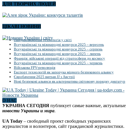
ДЛЯ ТВОРЧИХ ЛЮДЕЙ
ЦІКАВІ НОВИНИ
Найдивовижніша технологія у світі
Всеукраїнські та міжнародні конкурси 2025 – вересень
Всеукраїнські та міжнародні конкурси 2025 – серпень
Всеукраїнські та міжнародні конкурси 2025 – липень
Франція: військові операції від стратосфери до космосу
Всеукраїнські та міжнародні конкурси 2025 – червень
Військова FPV-революція
Експорт технологій як запорука міцного безпекового альянсу
Євробачення-2025 виграв JJ з Австрії
Нові безпекові альянси як альтернатива світовому порядку диктатур
О НАС
УКРАИНА СЕГОДНЯ
публикует самые важные, актуальные
новости Украины и мира
.
UA Today
– свободный проект свободных украинских
журналистов и волонтеров, сайт гражданской журналистики.