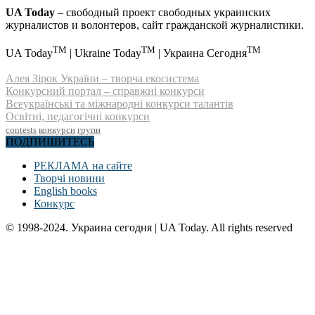
UA Today
– свободный проект свободных украинских
журналистов и волонтеров, сайт гражданской журналистики.
TM
TM
TM
UA Today
| Ukraine Today
| Украина Сегодня
Алея Зірок України – творча екосистема
Конкурсний портал – справжні конкурси
Всеукраїнські та міжнародні конкурси талантів
Освітні, педагогічні конкурси
contests
конкурси
групи
ПОДПИШИТЕСЬ
РЕКЛАМА на сайте
Творчі новини
English books
Конкурс
© 1998-2024. Украина сегодня | UA Today. All rights reserved