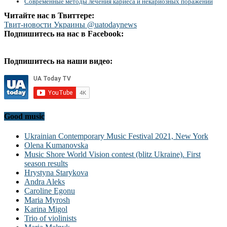
Современные методы лечения кариеса и некариозных поражений
Читайте нас в Твиттере:
Твит-новости Украины @uatodaynews
Подпишитесь на нас в Facebook:
Подпишитесь на наши видео:
Good music
Ukrainian Contemporary Music Festival 2021, New York
Olena Kumanovska
Music Shore World Vision contest (blitz Ukraine). First
season results
Hrystyna Starykova
Andra Aleks
Caroline Egonu
Maria Myrosh
Karina Migol
Trio of violinists