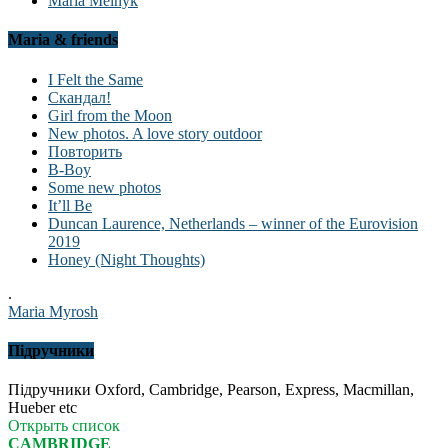
Maria Melnyk
Maria & friends
I Felt the Same
Скандал!
Girl from the Moon
New photos. A love story outdoor
Повторить
B-Boy
Some new photos
It’ll Be
Duncan Laurence, Netherlands – winner of the Eurovision
2019
Honey (Night Thoughts)
.
Maria Myrosh
Підручники
Підручники Oxford, Cambridge, Pearson, Express, Macmillan,
Hueber etc
Открыть список
CAMBRIDGE