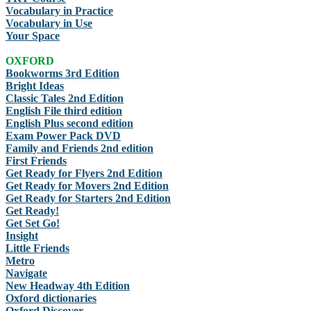
Vocabulary in Practice
Vocabulary in Use
Your Space
OXFORD
Bookworms 3rd Edition
Bright Ideas
Classic Tales 2nd Edition
English File third edition
English Plus second edition
Exam Power Pack DVD
Family and Friends 2nd edition
First Friends
Get Ready for Flyers 2nd Edition
Get Ready for Movers 2nd Edition
Get Ready for Starters 2nd Edition
Get Ready!
Get Set Go!
Insight
Little Friends
Metro
Navigate
New Headway 4th Edition
Oxford dictionaries
Oxford Discover