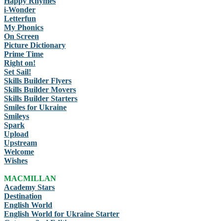
Happy Rhymes
i-Wonder
Letterfun
My Phonics
On Screen
Picture Dictionary
Prime Time
Right on!
Set Sail!
Skills Builder Flyers
Skills Builder Movers
Skills Builder Starters
Smiles for Ukraine
Smileys
Spark
Upload
Upstream
Welcome
Wishes
MACMILLAN
Academy Stars
Destination
English World
English World for Ukraine Starter