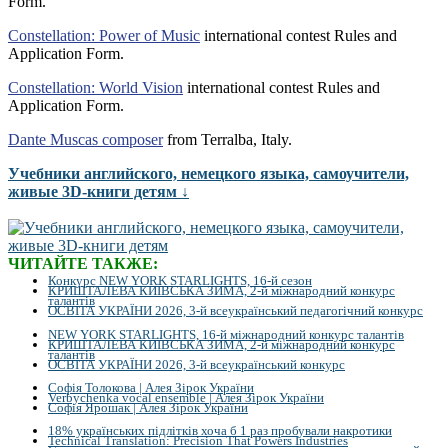
Form.
Constellation: Power of Music
international contest Rules and
Application Form.
Constellation: World Vision
international contest Rules and
Application Form.
Dante Muscas composer
from Terralba, Italy.
Учебники английского, немецкого языка, самоучители,
живые 3D-книги детям ↓
ЧИТАЙТЕ ТАКЖЕ:
Конкурс NEW YORK STARLIGHTS, 16-й сезон
КРИШТАЛЕВА КИЇВСЬКА ЗИМА, 2-й міжнародний конкурс
талантів
ОСВІТА УКРАЇНИ 2026, 3-й всеукраїнський педагогічний конкурс
NEW YORK STARLIGHTS, 16-й міжнародний конкурс талантів
КРИШТАЛЕВА КИЇВСЬКА ЗИМА, 2-й міжнародний конкурс
талантів
ОСВІТА УКРАЇНИ 2026, 3-й всеукраїнський конкурс
Софія Толокова | Алея Зірок України
Verbychenka vocal ensemble | Алея Зірок України
Софія Ярошак | Алея Зірок України
18% українських підлітків хоча б 1 раз пробували накротики
Technical Translation: Precision That Powers Industries