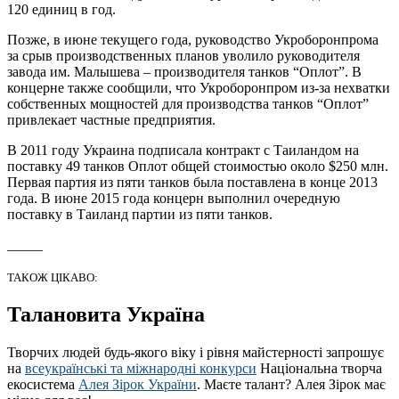
120 единиц в год.
Позже, в июне текущего года, руководство Укроборонпрома
за срыв производственных планов уволило руководителя
завода им. Малышева – производителя танков “Оплот”. В
концерне также сообщили, что Укроборонпром из-за нехватки
собственных мощностей для производства танков “Оплот”
привлекает частные предприятия.
В 2011 году Украина подписала контракт с Таиландом на
поставку 49 танков Оплот общей стоимостью около $250 млн.
Первая партия из пяти танков была поставлена в конце 2013
года. В июне 2015 года концерн выполнил очередную
поставку в Таиланд партии из пяти танков.
_____
ТАКОЖ ЦІКАВО:
Талановита Україна
Творчих людей будь-якого віку і рівня майстерності запрошує
на
всеукраїнські та міжнародні конкурси
Національна творча
екосистема
Алея Зірок України
. Маєте талант? Алея Зірок має