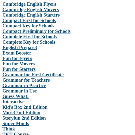
Cambridge English Flyers
Cambridge English Movers
Cambridge English Starters
Compact First for Schools
Compact Key for Schools
Compact Preliminary for Schools
Complete First for Schools
Complete Key for Schools
English Prepare!
Exam Booster
Fun for Flyers
Fun for Movers
Fun for Starters
Grammar for First Certificate
Grammar for Teachers
Grammar in Practice
Grammar in Use
Guess What!
Interactive
Kid’s Box 2nd Edition
More! 2nd Edition
Storyfun 2nd Edition
Super Minds
Think
TKT Course