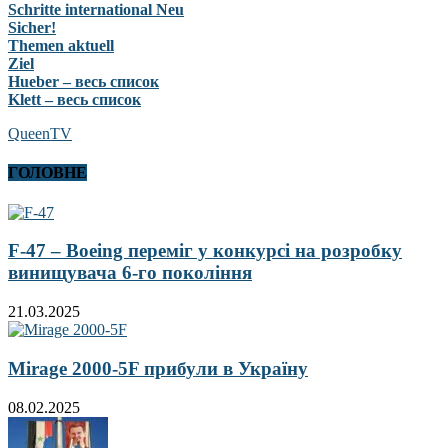
Schritte international Neu
Sicher!
Themen aktuell
Ziel
Hueber – весь список
Klett – весь список
QueenTV
ГОЛОВНЕ
F-47 – Boeing переміг у конкурсі на розробку
винищувача 6-го покоління
21.03.2025
Mirage 2000-5F прибули в Україну
08.02.2025