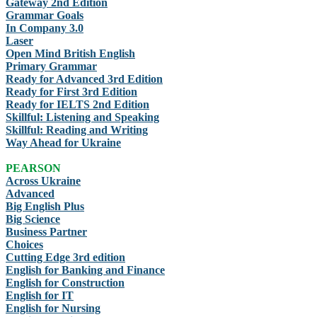
Gateway 2nd Edition
Grammar Goals
In Company 3.0
Laser
Open Mind British English
Primary Grammar
Ready for Advanced 3rd Edition
Ready for First 3rd Edition
Ready for IELTS 2nd Edition
Skillful: Listening and Speaking
Skillful: Reading and Writing
Way Ahead for Ukraine
PEARSON
Across Ukraine
Advanced
Big English Plus
Big Science
Business Partner
Choices
Cutting Edge 3rd edition
English for Banking and Finance
English for Construction
English for IT
English for Nursing