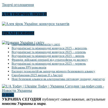
Творчі оголошення
ДЛЯ ТВОРЧИХ ЛЮДЕЙ
ЦІКАВІ НОВИНИ
Найдивовижніша технологія у світі
Всеукраїнські та міжнародні конкурси 2025 – вересень
Всеукраїнські та міжнародні конкурси 2025 – серпень
Всеукраїнські та міжнародні конкурси 2025 – липень
Франція: військові операції від стратосфери до космосу
Всеукраїнські та міжнародні конкурси 2025 – червень
Військова FPV-революція
Експорт технологій як запорука міцного безпекового альянсу
Євробачення-2025 виграв JJ з Австрії
Нові безпекові альянси як альтернатива світовому порядку диктатур
О НАС
УКРАИНА СЕГОДНЯ
публикует самые важные, актуальные
новости Украины и мира
.