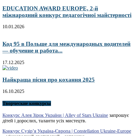
EDUCATION AWARD EUROPE, 2-й
міжнародний конкурс педагогічної майстерності
10.01.2026
Код 95 в Польше для международных водителей
— обучение и работа...
17.12.2025
Найкраща пісня про кохання 2025
16.10.2025
Творческие конкурсы
Конкурс Алея Зірок України | Alley of Stars Ukraine
запрошує
дітей і дорослих, таланти усіх мистецтв.
Конкурс Сузір’я Україна-Європа | Constellation Ukraine-Europe