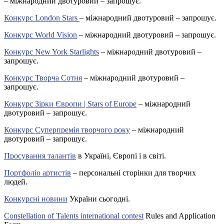
– міжнародний двотуровий – запрошує.
Конкурс London Stars
– міжнародний двотуровий – запрошує.
Конкурс World Vision
– міжнародний двотуровий – запрошує.
Конкурс New York Starlights
– міжнародний двотуровий –
запрошує.
Конкурс Творча Сотня
– міжнародний двотуровий –
запрошує.
Конкурс Зірки Європи | Stars of Europe
– міжнародний
двотуровий – запрошує.
Конкурс Суперпремія творчого року
– міжнародний
двотуровий – запрошує.
Просування талантів
в Україні, Європі і в світі.
Портфоліо артистів
– персональні сторінки для творчих
людей.
Конкурсні новини
України сьогодні.
Constellation of Talents international contest
Rules and Application