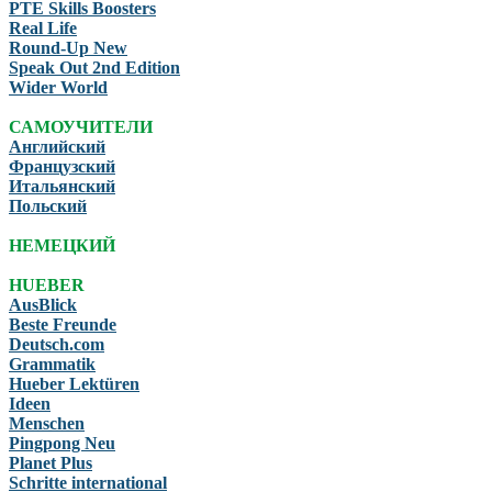
PTE Skills Boosters
Real Life
Round-Up New
Speak Out 2nd Edition
Wider World
САМОУЧИТЕЛИ
Английский
Французский
Итальянский
Польский
НЕМЕЦКИЙ
HUEBER
AusBlick
Beste Freunde
Deutsch.com
Grammatik
Hueber Lektüren
Ideen
Menschen
Pingpong Neu
Planet Plus
Schritte international