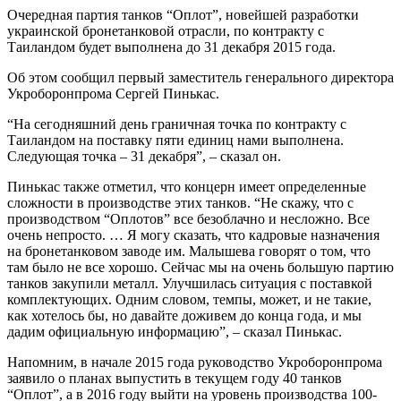
Очередная партия танков “Оплот”, новейшей разработки
украинской бронетанковой отрасли, по контракту с
Таиландом будет выполнена до 31 декабря 2015 года.
Об этом сообщил первый заместитель генерального директора
Укроборонпрома Сергей Пинькас.
“На сегодняшний день граничная точка по контракту с
Таиландом на поставку пяти единиц нами выполнена.
Следующая точка – 31 декабря”, – сказал он.
Пинькас также отметил, что концерн имеет определенные
сложности в производстве этих танков. “Не скажу, что с
производством “Оплотов” все безоблачно и несложно. Все
очень непросто. … Я могу сказать, что кадровые назначения
на бронетанковом заводе им. Малышева говорят о том, что
там было не все хорошо. Сейчас мы на очень большую партию
танков закупили металл. Улучшилась ситуация с поставкой
комплектующих. Одним словом, темпы, может, и не такие,
как хотелось бы, но давайте доживем до конца года, и мы
дадим официальную информацию”, – сказал Пинькас.
Напомним, в начале 2015 года руководство Укроборонпрома
заявило о планах выпустить в текущем году 40 танков
“Оплот”, а в 2016 году выйти на уровень производства 100-