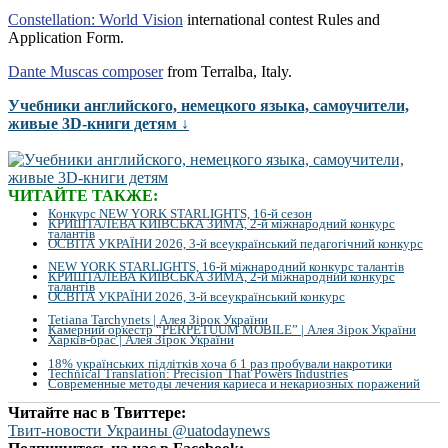
Constellation: World Vision
international contest Rules and
Application Form.
Dante Muscas composer
from Terralba, Italy.
Учебники английского, немецкого языка, самоучители,
живые 3D-книги детям ↓
ЧИТАЙТЕ ТАКЖЕ:
Конкурс NEW YORK STARLIGHTS, 16-й сезон
КРИШТАЛЕВА КИЇВСЬКА ЗИМА, 2-й міжнародний конкурс
талантів
ОСВІТА УКРАЇНИ 2026, 3-й всеукраїнський педагогічний конкурс
NEW YORK STARLIGHTS, 16-й міжнародний конкурс талантів
КРИШТАЛЕВА КИЇВСЬКА ЗИМА, 2-й міжнародний конкурс
талантів
ОСВІТА УКРАЇНИ 2026, 3-й всеукраїнський конкурс
Tetiana Tarchynets | Алея Зірок України
Камерний оркестр “PERPETUUM MOBILE” | Алея Зірок України
Харків-брас | Алея Зірок України
18% українських підлітків хоча б 1 раз пробували накротики
Technical Translation: Precision That Powers Industries
Современные методы лечения кариеса и некариозных поражений
Читайте нас в Твиттере:
Твит-новости Украины @uatodaynews