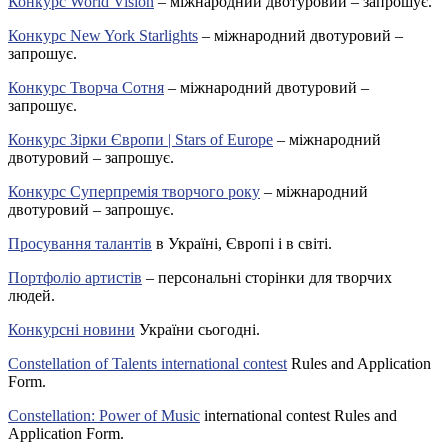
Конкурс World Vision
– міжнародний двотуровий – запрошує.
Конкурс New York Starlights
– міжнародний двотуровий –
запрошує.
Конкурс Творча Сотня
– міжнародний двотуровий –
запрошує.
Конкурс Зірки Європи | Stars of Europe
– міжнародний
двотуровий – запрошує.
Конкурс Суперпремія творчого року
– міжнародний
двотуровий – запрошує.
Просування талантів
в Україні, Європі і в світі.
Портфоліо артистів
– персональні сторінки для творчих
людей.
Конкурсні новини
України сьогодні.
Constellation of Talents international contest
Rules and Application
Form.
Constellation: Power of Music
international contest Rules and
Application Form.