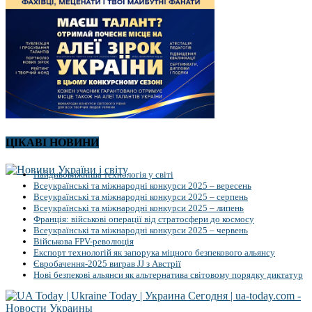
ЦІКАВІ НОВИНИ
Найдивовижніша технологія у світі
Всеукраїнські та міжнародні конкурси 2025 – вересень
Всеукраїнські та міжнародні конкурси 2025 – серпень
Всеукраїнські та міжнародні конкурси 2025 – липень
Франція: військові операції від стратосфери до космосу
Всеукраїнські та міжнародні конкурси 2025 – червень
Військова FPV-революція
Експорт технологій як запорука міцного безпекового альянсу
Євробачення-2025 виграв JJ з Австрії
Нові безпекові альянси як альтернатива світовому порядку диктатур