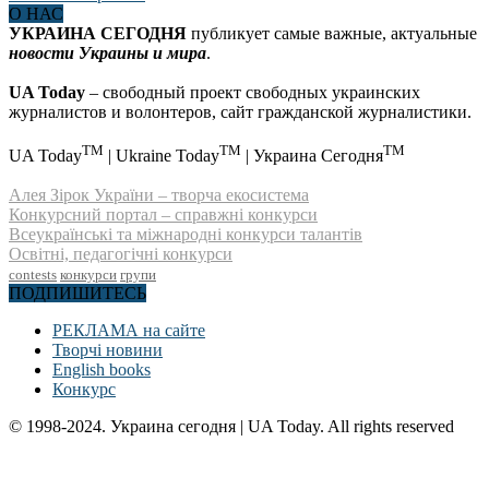
О НАС
УКРАИНА СЕГОДНЯ
публикует самые важные, актуальные
новости Украины и мира
.
UA Today
– свободный проект свободных украинских
журналистов и волонтеров, сайт гражданской журналистики.
TM
TM
TM
UA Today
| Ukraine Today
| Украина Сегодня
Алея Зірок України – творча екосистема
Конкурсний портал – справжні конкурси
Всеукраїнські та міжнародні конкурси талантів
Освітні, педагогічні конкурси
contests
конкурси
групи
ПОДПИШИТЕСЬ
РЕКЛАМА на сайте
Творчі новини
English books
Конкурс
© 1998-2024. Украина сегодня | UA Today. All rights reserved