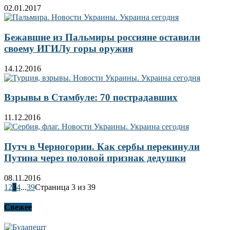
02.01.2017
Бежавшие из Пальмиры россияне оставили
своему ИГИЛу горы оружия
14.12.2016
Взрывы в Стамбуле: 70 пострадавших
11.12.2016
Путч в Черногории. Как сербы перекинули
Путина через половой признак дедушки
08.11.2016
1
2
3
4
...
39
Страница 3 из 39
Свежее