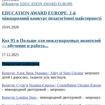
EDUCATION AWARD EUROPE, 2-й
міжнародний конкурс педагогічної майстерності
10.01.2026
Код 95 в Польше для международных водителей
— обучение и работа...
17.12.2025
Творческие конкурсы
Конкурс Алея Зірок України | Alley of Stars Ukraine
запрошує
дітей і дорослих, таланти усіх мистецтв.
Конкурс Сузір’я Україна-Європа | Constellation Ukraine-Europe
– міжнародний двотуровий – запрошує.
Конкурс London Stars
– міжнародний двотуровий – запрошує.