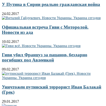
У Путина в Сирии реально гражданская война
24.02.2017
Официальная встреча Гиви с Моторолой.
Новости из ада
10.02.2017
Гиви убил Француз за пацанов, бездарно
погибших под Авдеевкой
09.02.2017
Уничтожен путинский террорист Иван Балакай
(Грек)
29.01.2017