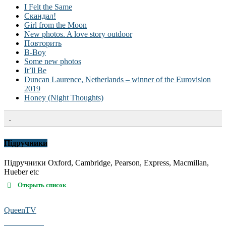
I Felt the Same
Скандал!
Girl from the Moon
New photos. A love story outdoor
Повторить
B-Boy
Some new photos
It’ll Be
Duncan Laurence, Netherlands – winner of the Eurovision
2019
Honey (Night Thoughts)
.
Підручники
Підручники Oxford, Cambridge, Pearson, Express, Macmillan,
Hueber etc
Открыть список
QueenTV