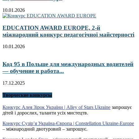
10.01.2026
EDUCATION AWARD EUROPE, 2-й
міжнародний конкурс педагогічної майстерності
10.01.2026
Код 95 в Польше для международных водителей
— обучение и работа...
17.12.2025
Творческие конкурсы
Конкурс Алея Зірок України | Alley of Stars Ukraine
запрошує
дітей і дорослих, таланти усіх мистецтв.
Конкурс Сузір’я Україна-Європа | Constellation Ukraine-Europe
– міжнародний двотуровий – запрошує.