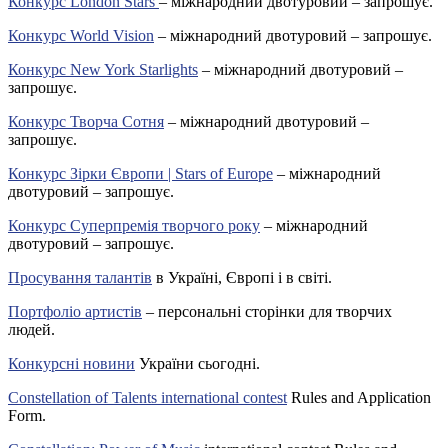
Конкурс London Stars
– міжнародний двотуровий – запрошує.
Конкурс World Vision
– міжнародний двотуровий – запрошує.
Конкурс New York Starlights
– міжнародний двотуровий –
запрошує.
Конкурс Творча Сотня
– міжнародний двотуровий –
запрошує.
Конкурс Зірки Європи | Stars of Europe
– міжнародний
двотуровий – запрошує.
Конкурс Суперпремія творчого року
– міжнародний
двотуровий – запрошує.
Просування талантів
в Україні, Європі і в світі.
Портфоліо артистів
– персональні сторінки для творчих
людей.
Конкурсні новини
України сьогодні.
Constellation of Talents international contest
Rules and Application
Form.