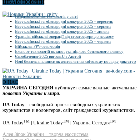
ЦІКАВІ НОВИНИ
Найдивовижніша технологія у світі
Всеукраїнські та міжнародні конкурси 2025 – вересень
Всеукраїнські та міжнародні конкурси 2025 – серпень
Всеукраїнські та міжнародні конкурси 2025 – липень
Франція: військові операції від стратосфери до космосу
Всеукраїнські та міжнародні конкурси 2025 – червень
Військова FPV-революція
Експорт технологій як запорука міцного безпекового альянсу
Євробачення-2025 виграв JJ з Австрії
Нові безпекові альянси як альтернатива світовому порядку диктатур
О НАС
УКРАИНА СЕГОДНЯ
публикует самые важные, актуальные
новости Украины и мира
.
UA Today
– свободный проект свободных украинских
журналистов и волонтеров, сайт гражданской журналистики.
TM
TM
TM
UA Today
| Ukraine Today
| Украина Сегодня
Алея Зірок України – творча екосистема
Конкурсний портал – справжні конкурси