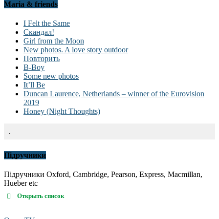
Maria & friends
I Felt the Same
Скандал!
Girl from the Moon
New photos. A love story outdoor
Повторить
B-Boy
Some new photos
It’ll Be
Duncan Laurence, Netherlands – winner of the Eurovision
2019
Honey (Night Thoughts)
.
Підручники
Підручники Oxford, Cambridge, Pearson, Express, Macmillan,
Hueber etc
Открыть список