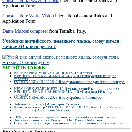
Constellation: Power of Music
international contest Rules and
Application Form.
Constellation: World Vision
international contest Rules and
Application Form.
Dante Muscas composer
from Terralba, Italy.
Учебники английского, немецкого языка, самоучители,
живые 3D-книги детям ↓
ЧИТАЙТЕ ТАКЖЕ:
Конкурс NEW YORK STARLIGHTS, 16-й сезон
КРИШТАЛЕВА КИЇВСЬКА ЗИМА, 2-й міжнародний конкурс
талантів
ОСВІТА УКРАЇНИ 2026, 3-й всеукраїнський педагогічний конкурс
NEW YORK STARLIGHTS, 16-й міжнародний конкурс талантів
КРИШТАЛЕВА КИЇВСЬКА ЗИМА, 2-й міжнародний конкурс
талантів
ОСВІТА УКРАЇНИ 2026, 3-й всеукраїнський конкурс
Tetiana Tarchynets | Алея Зірок України
Камерний оркестр “PERPETUUM MOBILE” | Алея Зірок України
Харків-брас | Алея Зірок України
18% українських підлітків хоча б 1 раз пробували накротики
Technical Translation: Precision That Powers Industries
Современные методы лечения кариеса и некариозных поражений
Читайте нас в Твиттере: