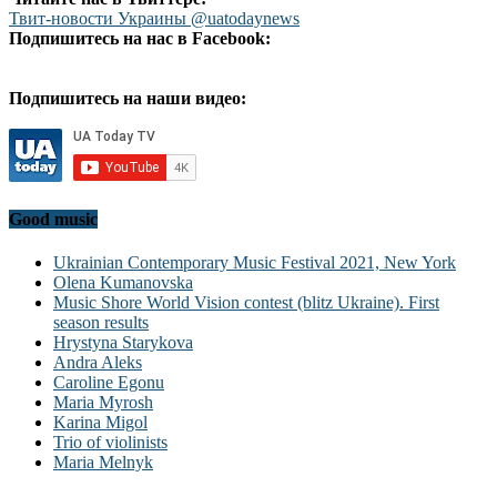
Твит-новости Украины @uatodaynews
Подпишитесь на нас в Facebook:
Подпишитесь на наши видео:
Good music
Ukrainian Contemporary Music Festival 2021, New York
Olena Kumanovska
Music Shore World Vision contest (blitz Ukraine). First
season results
Hrystyna Starykova
Andra Aleks
Caroline Egonu
Maria Myrosh
Karina Migol
Trio of violinists
Maria Melnyk