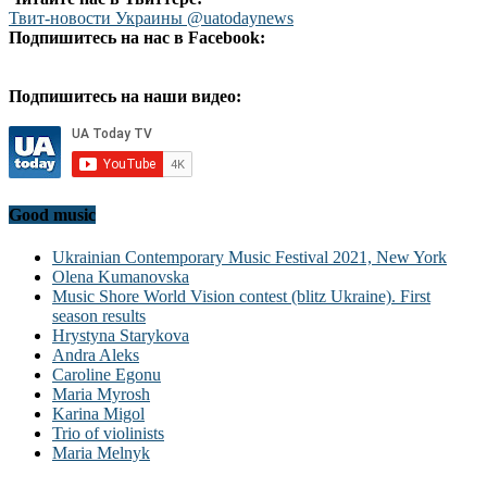
Твит-новости Украины @uatodaynews
Подпишитесь на нас в Facebook:
Подпишитесь на наши видео:
Good music
Ukrainian Contemporary Music Festival 2021, New York
Olena Kumanovska
Music Shore World Vision contest (blitz Ukraine). First
season results
Hrystyna Starykova
Andra Aleks
Caroline Egonu
Maria Myrosh
Karina Migol
Trio of violinists
Maria Melnyk