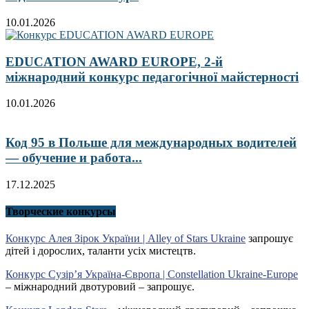
10.01.2026
EDUCATION AWARD EUROPE, 2-й
міжнародний конкурс педагогічної майстерності
10.01.2026
Код 95 в Польше для международных водителей
— обучение и работа...
17.12.2025
Творческие конкурсы
Конкурс Алея Зірок України | Alley of Stars Ukraine
запрошує
дітей і дорослих, таланти усіх мистецтв.
Конкурс Сузір’я Україна-Європа | Constellation Ukraine-Europe
– міжнародний двотуровий – запрошує.