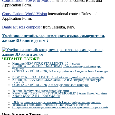
Constellation: Power of Music
international contest Rules and
Application Form.
Constellation: World Vision
international contest Rules and
Application Form.
Dante Muscas composer
from Terralba, Italy.
Учебники английского, немецкого языка, самоучители,
живые 3D-книги детям ↓
ЧИТАЙТЕ ТАКЖЕ:
Конкурс NEW YORK STARLIGHTS, 16-й сезон
КРИШТАЛЕВА КИЇВСЬКА ЗИМА, 2-й міжнародний конкурс
талантів
ОСВІТА УКРАЇНИ 2026, 3-й всеукраїнський педагогічний конкурс
NEW YORK STARLIGHTS, 16-й міжнародний конкурс талантів
КРИШТАЛЕВА КИЇВСЬКА ЗИМА, 2-й міжнародний конкурс
талантів
ОСВІТА УКРАЇНИ 2026, 3-й всеукраїнський конкурс
Tetiana Tarchynets | Алея Зірок України
Камерний оркестр “PERPETUUM MOBILE” | Алея Зірок України
Харків-брас | Алея Зірок України
18% українських підлітків хоча б 1 раз пробували накротики
Technical Translation: Precision That Powers Industries
Современные методы лечения кариеса и некариозных поражений
Читайте нас в Твиттере: