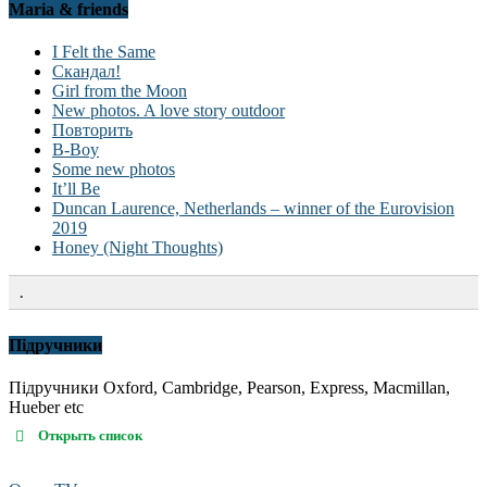
Maria & friends
I Felt the Same
Скандал!
Girl from the Moon
New photos. A love story outdoor
Повторить
B-Boy
Some new photos
It’ll Be
Duncan Laurence, Netherlands – winner of the Eurovision
2019
Honey (Night Thoughts)
.
Підручники
Підручники Oxford, Cambridge, Pearson, Express, Macmillan,
Hueber etc
Открыть список