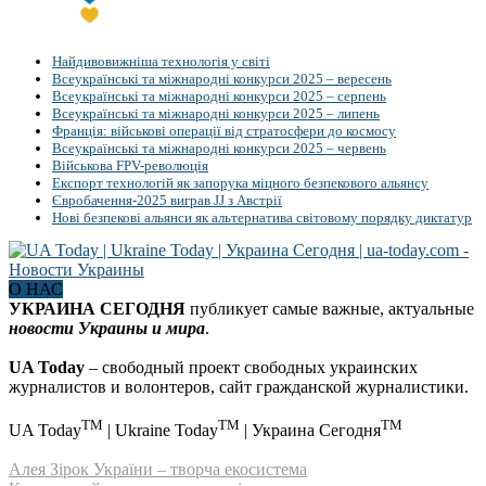
Найдивовижніша технологія у світі
Всеукраїнські та міжнародні конкурси 2025 – вересень
Всеукраїнські та міжнародні конкурси 2025 – серпень
Всеукраїнські та міжнародні конкурси 2025 – липень
Франція: військові операції від стратосфери до космосу
Всеукраїнські та міжнародні конкурси 2025 – червень
Військова FPV-революція
Експорт технологій як запорука міцного безпекового альянсу
Євробачення-2025 виграв JJ з Австрії
Нові безпекові альянси як альтернатива світовому порядку диктатур
О НАС
УКРАИНА СЕГОДНЯ
публикует самые важные, актуальные
новости Украины и мира
.
UA Today
– свободный проект свободных украинских
журналистов и волонтеров, сайт гражданской журналистики.
TM
TM
TM
UA Today
| Ukraine Today
| Украина Сегодня
Алея Зірок України – творча екосистема