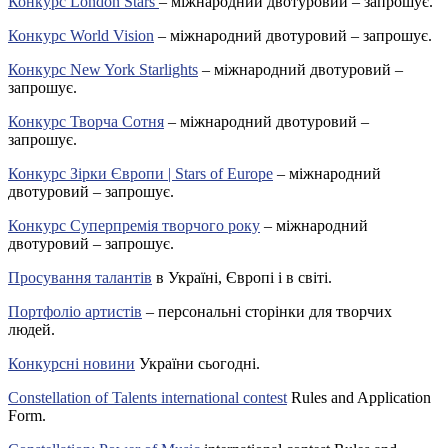
Конкурс London Stars
– міжнародний двотуровий – запрошує.
Конкурс World Vision
– міжнародний двотуровий – запрошує.
Конкурс New York Starlights
– міжнародний двотуровий –
запрошує.
Конкурс Творча Сотня
– міжнародний двотуровий –
запрошує.
Конкурс Зірки Європи | Stars of Europe
– міжнародний
двотуровий – запрошує.
Конкурс Суперпремія творчого року
– міжнародний
двотуровий – запрошує.
Просування талантів
в Україні, Європі і в світі.
Портфоліо артистів
– персональні сторінки для творчих
людей.
Конкурсні новини
України сьогодні.
Constellation of Talents international contest
Rules and Application
Form.