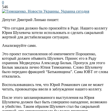
0
546
Депутат Дмитрий Линько пишет:
“Что сегодня должно было произойти в Раде. Нашего коллегу
Юрия Шухевича хотели использовать и сделать сакральной
жертвой для дестабилизации ситуации.
Анализируйте сами.
Это проект постановления об импичменте Порошенко,
который должен объявить Шухевич. Принес его в Раду
охранник Медведчука Александр Билык. Пропуск для этого
Билык заказала лично Юлия Тимошенко. Слово Шухевичу
было передано фракцией “Батькивщина”. Сама ЮВТ от слова
отказалась.
Воспользовавшись тем, что Юрий Романович сам не может
читать, провокаторы ввели в заблуждение нашего коллегу.
После этого запланированного выступления на Юрия
Шухевича должен был быть совершено нападение, возможно
и убийство. Таким образом Шухевич стал бы сакральной
жертвой, что спровоцировало бы волну протестов.