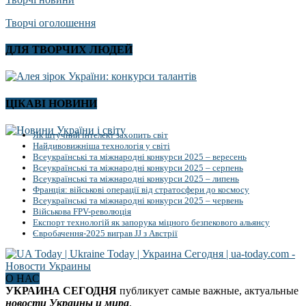
Творчі оголошення
ДЛЯ ТВОРЧИХ ЛЮДЕЙ
ЦІКАВІ НОВИНИ
Як штучний інтелект захопить світ
Найдивовижніша технологія у світі
Всеукраїнські та міжнародні конкурси 2025 – вересень
Всеукраїнські та міжнародні конкурси 2025 – серпень
Всеукраїнські та міжнародні конкурси 2025 – липень
Франція: військові операції від стратосфери до космосу
Всеукраїнські та міжнародні конкурси 2025 – червень
Військова FPV-революція
Експорт технологій як запорука міцного безпекового альянсу
Євробачення-2025 виграв JJ з Австрії
О НАС
УКРАИНА СЕГОДНЯ
публикует самые важные, актуальные
новости Украины и мира
.