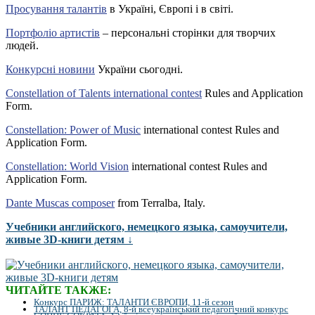
Просування талантів
в Україні, Європі і в світі.
Портфоліо артистів
– персональні сторінки для творчих
людей.
Конкурсні новини
України сьогодні.
Constellation of Talents international contest
Rules and Application
Form.
Constellation: Power of Music
international contest Rules and
Application Form.
Constellation: World Vision
international contest Rules and
Application Form.
Dante Muscas composer
from Terralba, Italy.
Учебники английского, немецкого языка, самоучители,
живые 3D-книги детям ↓
ЧИТАЙТЕ ТАКЖЕ:
Конкурс ПАРИЖ: ТАЛАНТИ ЄВРОПИ, 11-й сезон
ТАЛАНТ ПЕДАГОГА, 8-й всеукраїнський педагогічний конкурс