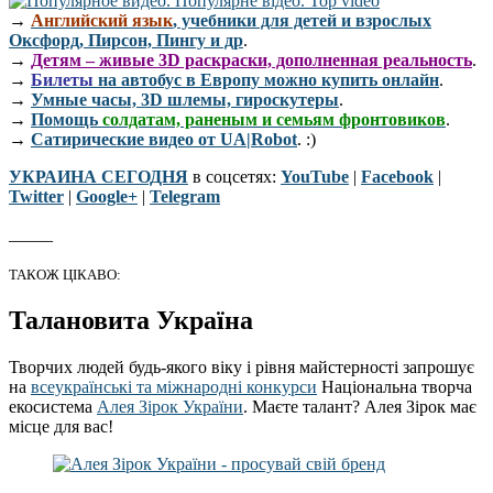
→
Английский язык
, учебники для детей и взрослых
Оксфорд, Пирсон, Пингу и др
.
→
Детям – живые 3D раскраски, дополненная реальность
.
→
Билеты
на автобус в Европу можно купить онлайн
.
→
Умные часы, 3D шлемы, гироскутеры
.
→
Помощь
солдатам, раненым и семьям фронтовиков
.
→
Сатирические видео от UA|Robot
. :)
УКРАИНА СЕГОДНЯ
в соцсетях:
YouTube
|
Facebook
|
Twitter
|
Google+
|
Telegram
_____
ТАКОЖ ЦІКАВО:
Талановита Україна
Творчих людей будь-якого віку і рівня майстерності запрошує
на
всеукраїнські та міжнародні конкурси
Національна творча
екосистема
Алея Зірок України
. Маєте талант? Алея Зірок має
місце для вас!