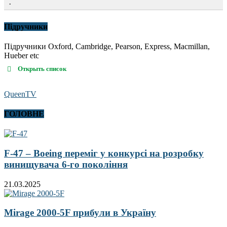
.
Підручники
Підручники Oxford, Cambridge, Pearson, Express, Macmillan,
Hueber etc
Открыть список
QueenTV
ГОЛОВНЕ
F-47 – Boeing переміг у конкурсі на розробку
винищувача 6-го покоління
21.03.2025
Mirage 2000-5F прибули в Україну