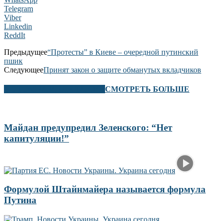
Telegram
Viber
Linkedin
ReddIt
Предыдущее
“Протесты” в Киеве – очередной путинский
пшик
Следующее
Принят закон о защите обманутых вкладчиков
В ЭТОМ РАЗДЕЛЕ ТАКЖЕ
СМОТРЕТЬ БОЛЬШЕ
Майдан предупредил Зеленского: “Нет
капитуляции!”
Формулой Штайнмайера называется формула
Путина