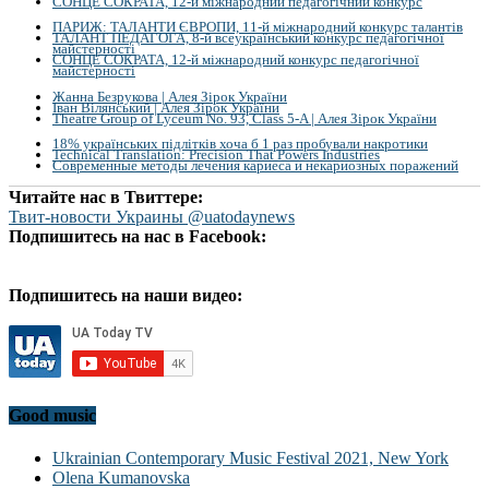
СОНЦЕ СОКРАТА, 12-й міжнародний педагогічний конкурс
ПАРИЖ: ТАЛАНТИ ЄВРОПИ, 11-й міжнародний конкурс талантів
ТАЛАНТ ПЕДАГОГА, 8-й всеукраїнський конкурс педагогічної
майстерності
СОНЦЕ СОКРАТА, 12-й міжнародний конкурс педагогічної
майстерності
Жанна Безрукова | Алея Зірок України
Іван Вілянський | Алея Зірок України
Theatre Group of Lyceum No. 93, Class 5-A | Алея Зірок України
18% українських підлітків хоча б 1 раз пробували накротики
Technical Translation: Precision That Powers Industries
Современные методы лечения кариеса и некариозных поражений
Читайте нас в Твиттере:
Твит-новости Украины @uatodaynews
Подпишитесь на нас в Facebook:
Подпишитесь на наши видео:
Good music
Ukrainian Contemporary Music Festival 2021, New York
Olena Kumanovska