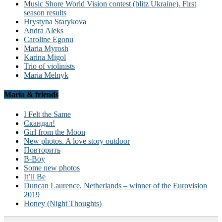
Music Shore World Vision contest (blitz Ukraine). First
season results
Hrystyna Starykova
Andra Aleks
Caroline Egonu
Maria Myrosh
Karina Migol
Trio of violinists
Maria Melnyk
Maria & friends
I Felt the Same
Скандал!
Girl from the Moon
New photos. A love story outdoor
Повторить
B-Boy
Some new photos
It’ll Be
Duncan Laurence, Netherlands – winner of the Eurovision
2019
Honey (Night Thoughts)