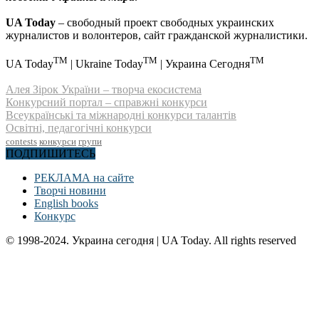
UA Today
– свободный проект свободных украинских
журналистов и волонтеров, сайт гражданской журналистики.
TM
TM
TM
UA Today
| Ukraine Today
| Украина Сегодня
Алея Зірок України – творча екосистема
Конкурсний портал – справжні конкурси
Всеукраїнські та міжнародні конкурси талантів
Освітні, педагогічні конкурси
contests
конкурси
групи
ПОДПИШИТЕСЬ
РЕКЛАМА на сайте
Творчі новини
English books
Конкурс
© 1998-2024. Украина сегодня | UA Today. All rights reserved