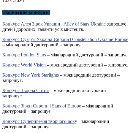
10.01.2026
Творческие конкурсы
Конкурс Алея Зірок України | Alley of Stars Ukraine
запрошує
дітей і дорослих, таланти усіх мистецтв.
Конкурс Сузір’я Україна-Європа | Constellation Ukraine-Europe
– міжнародний двотуровий – запрошує.
Конкурс London Stars
– міжнародний двотуровий – запрошує.
Конкурс World Vision
– міжнародний двотуровий – запрошує.
Конкурс New York Starlights
– міжнародний двотуровий –
запрошує.
Конкурс Творча Сотня
– міжнародний двотуровий –
запрошує.
Конкурс Зірки Європи | Stars of Europe
– міжнародний
двотуровий – запрошує.
Конкурс Суперпремія творчого року
– міжнародний
двотуровий – запрошує.