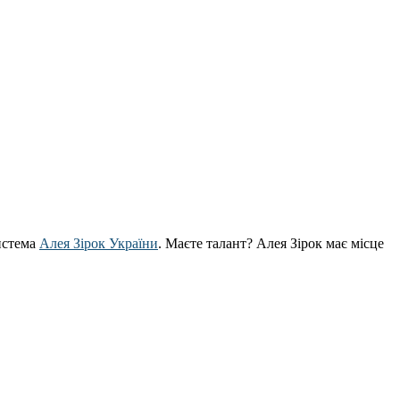
истема
Алея Зірок України
. Маєте талант? Алея Зірок має місце