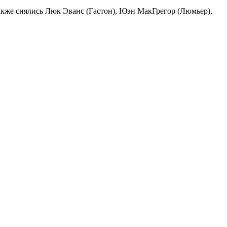
акже снялись Люк Эванс (Гастон), Юэн МакГрегор (Люмьер),