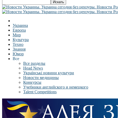
Украина
Европа
Мир
Культура
Техно
Знания
Юмор
Все
Все разделы
Head News
Українські новини культури
Новости медицины
Конкурсы
Учебники английского и немецкого
Talent Competitions