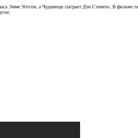
ась Эмме Уотсон, а Чудовище сыграет Дэн Стивенс. В фильме т
угие.