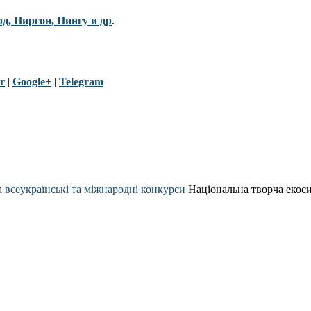
рд, Пирсон, Пингу и др
.
r
|
Google+
|
Telegram
а
всеукраїнські та міжнародні конкурси
Національна творча екос