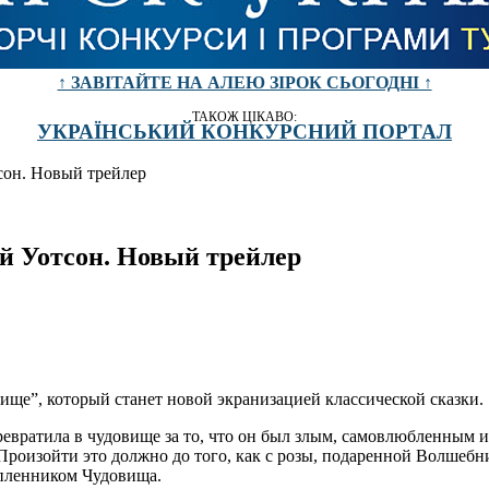
↑ ЗАВІТАЙТЕ НА АЛЕЮ ЗІРОК СЬОГОДНІ ↑
ТАКОЖ ЦІКАВО:
УКРАЇНСЬКИЙ КОНКУРСНИЙ ПОРТАЛ
сон. Новый трейлер
й Уотсон. Новый трейлер
ище”, который станет новой экранизацией классической сказки.
вратила в чудовище за то, что он был злым, самовлюбленным и г
роизойти это должно до того, как с розы, подаренной Волшебни
 пленником Чудовища.