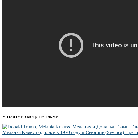
Читайте и смотрите также
Меланья Кнавс родилась в 1970 году в Севнице (Sevnica) – р