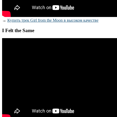
→
Купить трек Girl from the Moon в высоком качестве
I Felt the Same