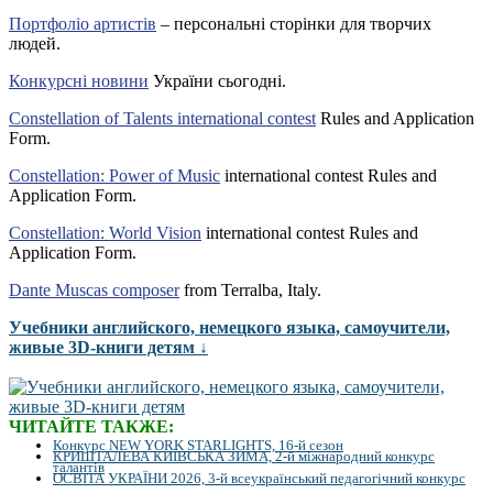
Портфоліо артистів
– персональні сторінки для творчих
людей.
Конкурсні новини
України сьогодні.
Constellation of Talents international contest
Rules and Application
Form.
Constellation: Power of Music
international contest Rules and
Application Form.
Constellation: World Vision
international contest Rules and
Application Form.
Dante Muscas composer
from Terralba, Italy.
Учебники английского, немецкого языка, самоучители,
живые 3D-книги детям ↓
ЧИТАЙТЕ ТАКЖЕ:
Конкурс NEW YORK STARLIGHTS, 16-й сезон
КРИШТАЛЕВА КИЇВСЬКА ЗИМА, 2-й міжнародний конкурс
талантів
ОСВІТА УКРАЇНИ 2026, 3-й всеукраїнський педагогічний конкурс