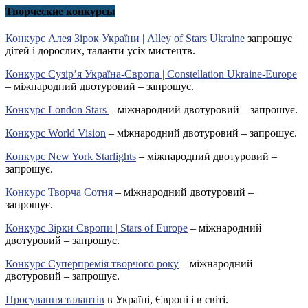
Творческие конкурсы
Конкурс Алея Зірок України | Alley of Stars Ukraine
запрошує
дітей і дорослих, таланти усіх мистецтв.
Конкурс Сузір’я Україна-Європа | Constellation Ukraine-Europe
– міжнародний двотуровий – запрошує.
Конкурс London Stars
– міжнародний двотуровий – запрошує.
Конкурс World Vision
– міжнародний двотуровий – запрошує.
Конкурс New York Starlights
– міжнародний двотуровий –
запрошує.
Конкурс Творча Сотня
– міжнародний двотуровий –
запрошує.
Конкурс Зірки Європи | Stars of Europe
– міжнародний
двотуровий – запрошує.
Конкурс Суперпремія творчого року
– міжнародний
двотуровий – запрошує.
Просування талантів
в Україні, Європі і в світі.