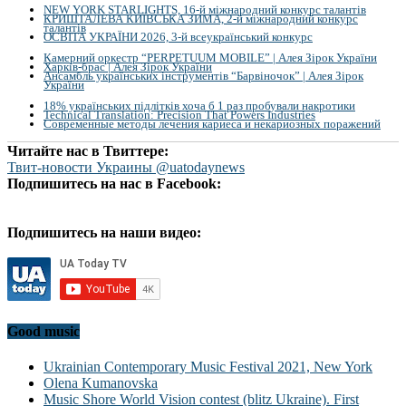
NEW YORK STARLIGHTS, 16-й міжнародний конкурс талантів
КРИШТАЛЕВА КИЇВСЬКА ЗИМА, 2-й міжнародний конкурс
талантів
ОСВІТА УКРАЇНИ 2026, 3-й всеукраїнський конкурс
Камерний оркестр “PERPETUUM MOBILE” | Алея Зірок України
Харків-брас | Алея Зірок України
Ансамбль українських інструментів “Барвіночок” | Алея Зірок
України
18% українських підлітків хоча б 1 раз пробували накротики
Technical Translation: Precision That Powers Industries
Современные методы лечения кариеса и некариозных поражений
Читайте нас в Твиттере:
Твит-новости Украины @uatodaynews
Подпишитесь на нас в Facebook:
Подпишитесь на наши видео:
Good music
Ukrainian Contemporary Music Festival 2021, New York
Olena Kumanovska
Music Shore World Vision contest (blitz Ukraine). First