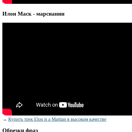
Илон Маск - марсианин
→
Купить трек Elon is a Martian в высоком качестве
Обрезки фраз