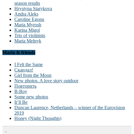
season results
Hrystyna Starykova
Andra Aleks
Caroline Egonu
Maria Myrosh
Karina Migol
Trio of violinists
Maria Melnyk
Maria & friends
I Felt the Same
Скандал!
Girl from the Moon
New photos. A love story outdoor
Повторить
B-Boy
Some new photos
It’ll Be
Duncan Laurence, Netherlands – winner of the Eurovision
2019
Honey (Night Thoughts)
.