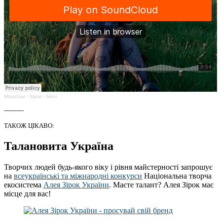
Miroichan
·
Мрію - Miroi
_____
ТАКОЖ ЦІКАВО:
Талановита Україна
Творчих людей будь-якого віку і рівня майстерності запрошує
на
всеукраїнські та міжнародні конкурси
Національна творча
екосистема
Алея Зірок України
. Маєте талант? Алея Зірок має
місце для вас!