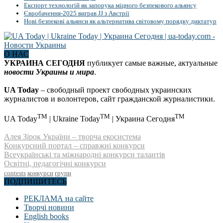
Експорт технологій як запорука міцного безпекового альянсу
Євробачення-2025 виграв JJ з Австрії
Нові безпекові альянси як альтернатива світовому порядку диктатур
О НАС
УКРАИНА СЕГОДНЯ
публикует самые важные, актуальные
новости Украины и мира
.
UA Today
– свободный проект свободных украинских
журналистов и волонтеров, сайт гражданской журналистики.
TM
TM
TM
UA Today
| Ukraine Today
| Украина Сегодня
Алея Зірок України – творча екосистема
Конкурсний портал – справжні конкурси
Всеукраїнські та міжнародні конкурси талантів
Освітні, педагогічні конкурси
contests
конкурси
групи
ПОДПИШИТЕСЬ
РЕКЛАМА на сайте
Творчі новини
English books