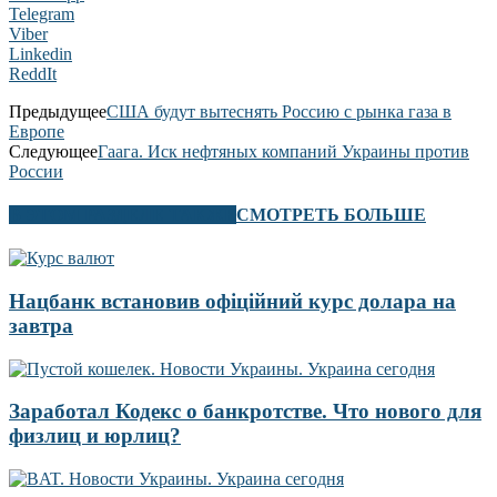
Telegram
Viber
Linkedin
ReddIt
Предыдущее
США будут вытеснять Россию с рынка газа в
Европе
Следующее
Гаага. Иск нефтяных компаний Украины против
России
В ЭТОМ РАЗДЕЛЕ ТАКЖЕ
СМОТРЕТЬ БОЛЬШЕ
Нацбанк встановив офіційний курс долара на
завтра
Заработал Кодекс о банкротстве. Что нового для
физлиц и юрлиц?