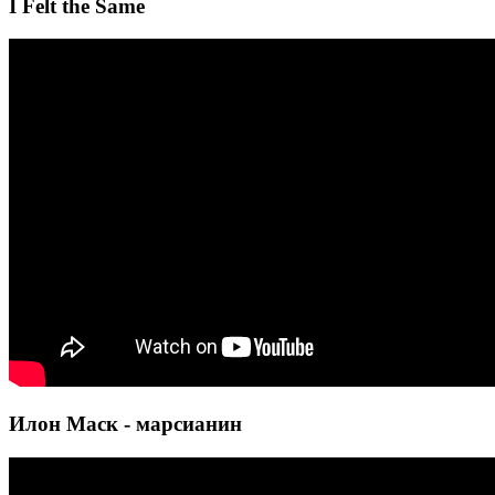
I Felt the Same
Илон Маск - марсианин