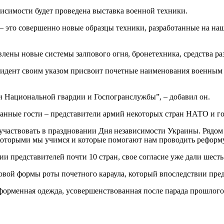
висимости будет проведена выставка военной техники.
ц – это совершенно новые образцы техники, разработанные на н
авлены новые системы залпового огня, бронетехника, средства раз
зидент своим указом присвоит почетные наименования военным 
и Национальной гвардии и Госпогранслужбы”, – добавил он.
ранные гости – представители армий некоторых стран НАТО и го
участвовать в праздновании Дня независимости Украины. Рядом
с которыми мы учимся и которые помогают нам проводить рефо
 представителей почти 10 стран, свое согласие уже дали шесть 
т новой формы роты почетного караула, который впоследствии п
 форменная одежда, усовершенствованная после парада прошлого