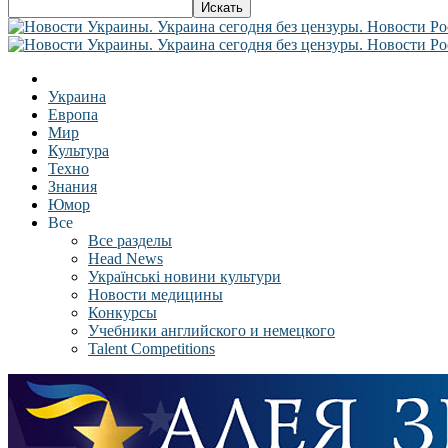
Украина
Европа
Мир
Культура
Техно
Знания
Юмор
Все
Все разделы
Head News
Українські новини культури
Новости медицины
Конкурсы
Учебники английского и немецкого
Talent Competitions