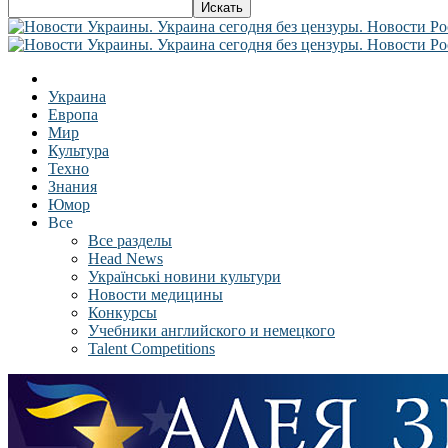
Украина
Европа
Мир
Культура
Техно
Знания
Юмор
Все
Все разделы
Head News
Українські новини культури
Новости медицины
Конкурсы
Учебники английского и немецкого
Talent Competitions