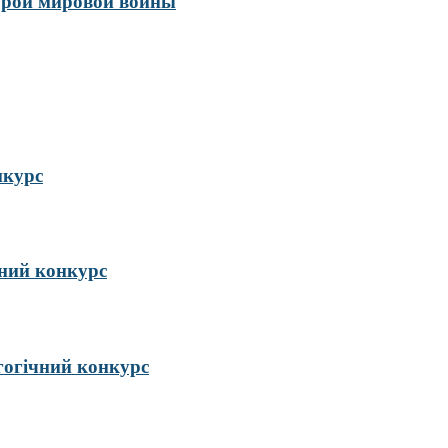
орой мировой войны
нкурс
ий конкурс
гогічний конкурс