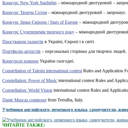
Конкурс New York Starlights
– міжнародний двотуровий – запро
Конкурс Творча Сотня
– міжнародний двотуровий – запрошує.
Конкурс Зірки Європи | Stars of Europe
– міжнародний двотуров
Конкурс Суперпремія творчого року
– міжнародний двотуровий
Просування талантів
в Україні, Європі і в світі.
Портфоліо артистів
– персональні сторінки для творчих людей.
Конкурсні новини
України сьогодні.
Constellation of Talents international contest
Rules and Application F
Constellation: Power of Music
international contest Rules and Applic
Constellation: World Vision
international contest Rules and Applicati
Dante Muscas composer
from Terralba, Italy.
Учебники английского, немецкого языка, самоучители, жив
ЧИТАЙТЕ ТАКЖЕ: