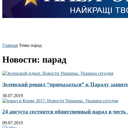
Главная
Темы
парад
Новости: парад
Зеленский решил “примазаться” к Параду защи
30.07.2019
24 августа состоится общественный парад в чест
09.07.2019