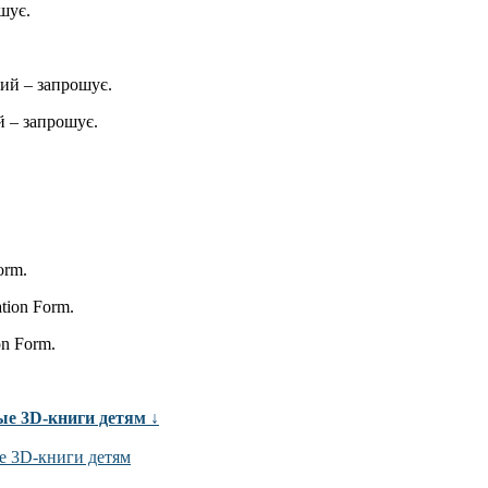
шує.
ий – запрошує.
 – запрошує.
orm.
ation Form.
on Form.
ые 3D-книги детям ↓