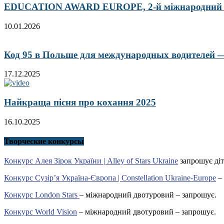
EDUCATION AWARD EUROPE, 2-й міжнародний кон
10.01.2026
Код 95 в Польше для международных водителей — 
17.12.2025
Найкраща пісня про кохання 2025
16.10.2025
Творческие конкурсы
Конкурс Алея Зірок України | Alley of Stars Ukraine
запрошує діт
Конкурс Сузір’я Україна-Європа | Constellation Ukraine-Europe
– 
Конкурс London Stars
– міжнародний двотуровий – запрошує.
Конкурс World Vision
– міжнародний двотуровий – запрошує.