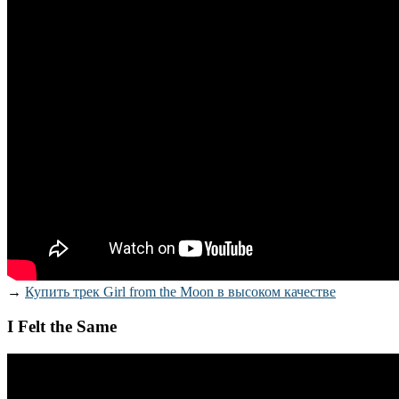
→
Купить трек Girl from the Moon в высоком качестве
I Felt the Same