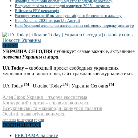
Франція: військові операції від стратосфери до космосу
Всеукраїнські та міжнародні конкурси 2025 – червень
Військова FPV-революція
Експорт технологій як запорука міцного безпекового альянсу
Євробачення-2025 виграв JJ з Австрії
Нові безпекові альянси як альтернатива світовому порядку диктатур
О НАС
УКРАИНА СЕГОДНЯ
публикует самые важные, актуальные
новости Украины и мира
.
UA Today
– свободный проект свободных украинских
журналистов и волонтеров, сайт гражданской журналистики.
TM
TM
TM
UA Today
| Ukraine Today
| Украина Сегодня
Алея Зірок України – творча екосистема
Конкурсний портал – справжні конкурси
Всеукраїнські та міжнародні конкурси талантів
Освітні, педагогічні конкурси
contests
конкурси
групи
ПОДПИШИТЕСЬ
РЕКЛАМА на сайте