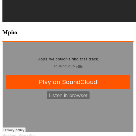
Мрію
Miroichan
·
Мрію - Miroi