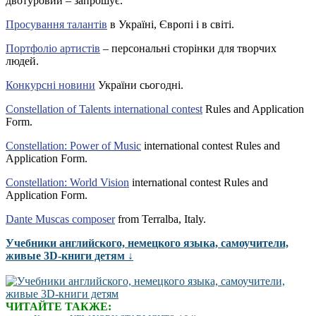
двотуровий – запрошує.
Просування талантів
в Україні, Європі і в світі.
Портфоліо артистів
– персональні сторінки для творчих
людей.
Конкурсні новини
України сьогодні.
Constellation of Talents international contest
Rules and Application
Form.
Constellation: Power of Music
international contest Rules and
Application Form.
Constellation: World Vision
international contest Rules and
Application Form.
Dante Muscas composer
from Terralba, Italy.
Учебники английского, немецкого языка, самоучители,
живые 3D-книги детям ↓
ЧИТАЙТЕ ТАКЖЕ: