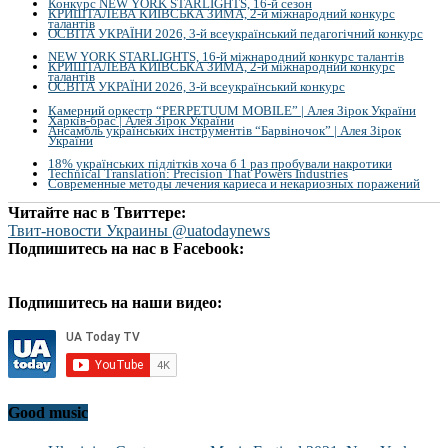
Конкурс NEW YORK STARLIGHTS, 16-й сезон
КРИШТАЛЕВА КИЇВСЬКА ЗИМА, 2-й міжнародний конкурс
талантів
ОСВІТА УКРАЇНИ 2026, 3-й всеукраїнський педагогічний конкурс
NEW YORK STARLIGHTS, 16-й міжнародний конкурс талантів
КРИШТАЛЕВА КИЇВСЬКА ЗИМА, 2-й міжнародний конкурс
талантів
ОСВІТА УКРАЇНИ 2026, 3-й всеукраїнський конкурс
Камерний оркестр “PERPETUUM MOBILE” | Алея Зірок України
Харків-брас | Алея Зірок України
Ансамбль українських інструментів “Барвіночок” | Алея Зірок
України
18% українських підлітків хоча б 1 раз пробували накротики
Technical Translation: Precision That Powers Industries
Современные методы лечения кариеса и некариозных поражений
Читайте нас в Твиттере:
Твит-новости Украины @uatodaynews
Подпишитесь на нас в Facebook:
Подпишитесь на наши видео:
Good music