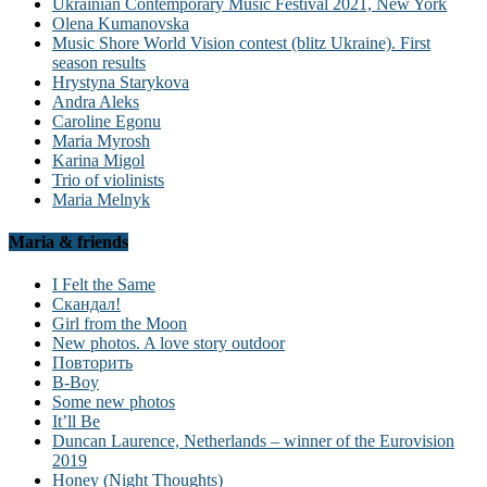
Ukrainian Contemporary Music Festival 2021, New York
Olena Kumanovska
Music Shore World Vision contest (blitz Ukraine). First
season results
Hrystyna Starykova
Andra Aleks
Caroline Egonu
Maria Myrosh
Karina Migol
Trio of violinists
Maria Melnyk
Maria & friends
I Felt the Same
Скандал!
Girl from the Moon
New photos. A love story outdoor
Повторить
B-Boy
Some new photos
It’ll Be
Duncan Laurence, Netherlands – winner of the Eurovision
2019
Honey (Night Thoughts)