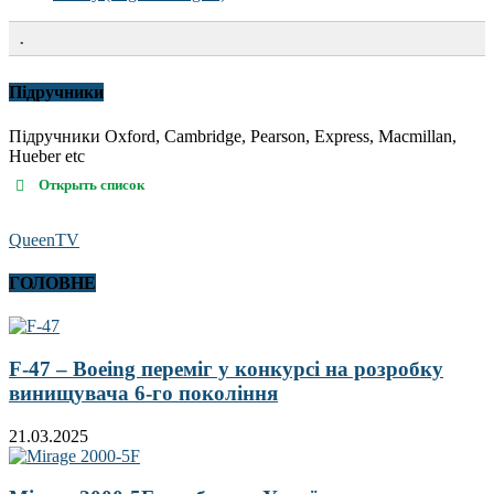
.
Підручники
Підручники Oxford, Cambridge, Pearson, Express, Macmillan,
Hueber etc
Открыть список
QueenTV
ГОЛОВНЕ
F-47 – Boeing переміг у конкурсі на розробку
винищувача 6-го покоління
21.03.2025