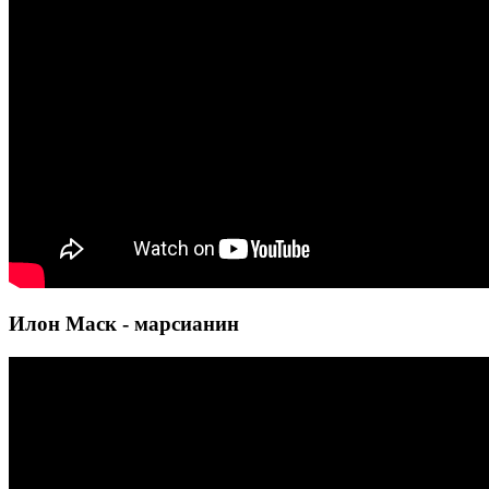
Илон Маск - марсианин