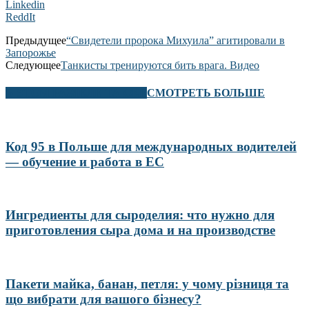
Linkedin
ReddIt
Предыдущее
“Свидетели пророка Михуила” агитировали в
Запорожье
Следующее
Танкисты тренируются бить врага. Видео
В ЭТОМ РАЗДЕЛЕ ТАКЖЕ
СМОТРЕТЬ БОЛЬШЕ
Код 95 в Польше для международных водителей
— обучение и работа в ЕС
Ингредиенты для сыроделия: что нужно для
приготовления сыра дома и на производстве
Пакети майка, банан, петля: у чому різниця та
що вибрати для вашого бізнесу?