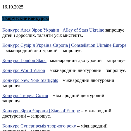
16.10.2025
Творческие конкурсы
Конкурс Алея Зірок України | Alley of Stars Ukraine
запрошує
дітей і дорослих, таланти усіх мистецтв.
Конкурс Сузір’я Україна-Європа | Constellation Ukraine-Europe
– міжнародний двотуровий – запрошує.
Конкурс London Stars
– міжнародний двотуровий – запрошує.
Конкурс World Vision
– міжнародний двотуровий – запрошує.
Конкурс New York Starlights
– міжнародний двотуровий –
запрошує.
Конкурс Творча Сотня
– міжнародний двотуровий –
запрошує.
Конкурс Зірки Європи | Stars of Europe
– міжнародний
двотуровий – запрошує.
Конкурс Суперпремія творчого року
– міжнародний