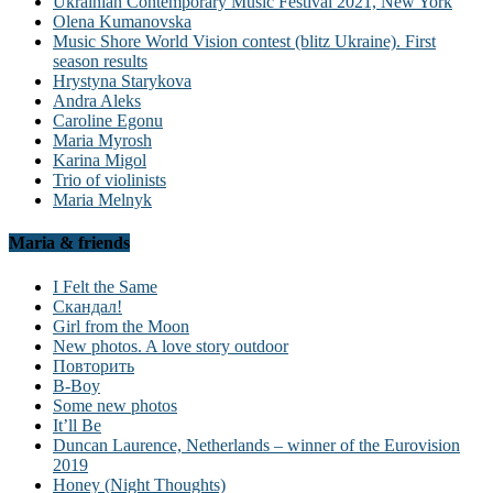
Ukrainian Contemporary Music Festival 2021, New York
Olena Kumanovska
Music Shore World Vision contest (blitz Ukraine). First
season results
Hrystyna Starykova
Andra Aleks
Caroline Egonu
Maria Myrosh
Karina Migol
Trio of violinists
Maria Melnyk
Maria & friends
I Felt the Same
Скандал!
Girl from the Moon
New photos. A love story outdoor
Повторить
B-Boy
Some new photos
It’ll Be
Duncan Laurence, Netherlands – winner of the Eurovision
2019
Honey (Night Thoughts)