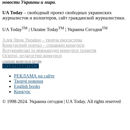
новости Украины и мира
.
UA Today
– свободный проект свободных украинских
журналистов и волонтеров, сайт гражданской журналистики.
TM
TM
TM
UA Today
| Ukraine Today
| Украина Сегодня
Алея Зірок України – творча екосистема
Конкурсний портал – справжні конкурси
Всеукраїнські та міжнародні конкурси талантів
Освітні, педагогічні конкурси
contests
конкурси
групи
ПОДПИШИТЕСЬ
РЕКЛАМА на сайте
Творчі новини
English books
Конкурс
© 1998-2024. Украина сегодня | UA Today. All rights reserved