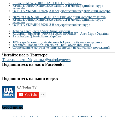
Конкурс NEW YORK STARLIGHTS, 16-й сезон
КРИШТАЛЕВА КИЇВСЬКА ЗИМА, 2-й міжнародний конкурс
талантів
ОСВІТА УКРАЇНИ 2026, 3-й всеукраїнський педагогічний конкурс
NEW YORK STARLIGHTS, 16-й міжнародний конкурс талантів
КРИШТАЛЕВА КИЇВСЬКА ЗИМА, 2-й міжнародний конкурс
талантів
ОСВІТА УКРАЇНИ 2026, 3-й всеукраїнський конкурс
Tetiana Tarchynets | Алея Зірок України
Камерний оркестр “PERPETUUM MOBILE” | Алея Зірок України
Харків-брас | Алея Зірок України
18% українських підлітків хоча б 1 раз пробували накротики
Technical Translation: Precision That Powers Industries
Современные методы лечения кариеса и некариозных поражений
Читайте нас в Твиттере:
Твит-новости Украины @uatodaynews
Подпишитесь на нас в Facebook:
Подпишитесь на наши видео:
Good music