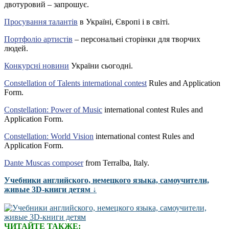
двотуровий – запрошує.
Просування талантів
в Україні, Європі і в світі.
Портфоліо артистів
– персональні сторінки для творчих
людей.
Конкурсні новини
України сьогодні.
Constellation of Talents international contest
Rules and Application
Form.
Constellation: Power of Music
international contest Rules and
Application Form.
Constellation: World Vision
international contest Rules and
Application Form.
Dante Muscas composer
from Terralba, Italy.
Учебники английского, немецкого языка, самоучители,
живые 3D-книги детям ↓
ЧИТАЙТЕ ТАКЖЕ: