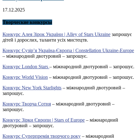
17.12.2025
Творческие конкурсы
Конкурс Алея Зірок України | Alley of Stars Ukraine
запрошує
дітей і дорослих, таланти усіх мистецтв.
Конкурс Сузір’я Україна-Європа | Constellation Ukraine-Europe
– міжнародний двотуровий – запрошує.
Конкурс London Stars
– міжнародний двотуровий – запрошує.
Конкурс World Vision
– міжнародний двотуровий – запрошує.
Конкурс New York Starlights
– міжнародний двотуровий –
запрошує.
Конкурс Творча Сотня
– міжнародний двотуровий –
запрошує.
Конкурс Зірки Європи | Stars of Europe
– міжнародний
двотуровий – запрошує.
Конкурс Суперпремія творчого року
– міжнародний