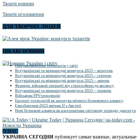
Творчі новини
Творчі оголошення
ДЛЯ ТВОРЧИХ ЛЮДЕЙ
ЦІКАВІ НОВИНИ
Найдивовижніша технологія у світі
Всеукраїнські та міжнародні конкурси 2025 – вересень
Всеукраїнські та міжнародні конкурси 2025 – серпень
Всеукраїнські та міжнародні конкурси 2025 – липень
Франція: військові операції від стратосфери до космосу
Всеукраїнські та міжнародні конкурси 2025 – червень
Військова FPV-революція
Експорт технологій як запорука міцного безпекового альянсу
Євробачення-2025 виграв JJ з Австрії
Нові безпекові альянси як альтернатива світовому порядку диктатур
О НАС
УКРАИНА СЕГОДНЯ
публикует самые важные, актуальные