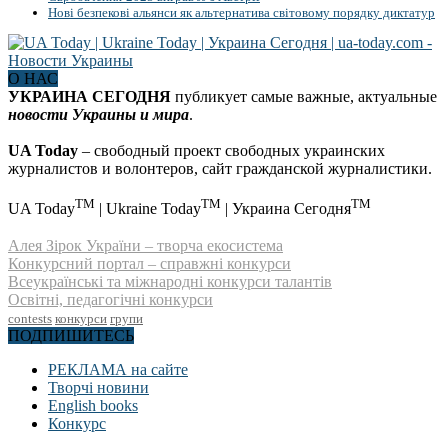
Нові безпекові альянси як альтернатива світовому порядку диктатур
О НАС
УКРАИНА СЕГОДНЯ
публикует самые важные, актуальные
новости Украины и мира
.
UA Today
– свободный проект свободных украинских
журналистов и волонтеров, сайт гражданской журналистики.
TM
TM
TM
UA Today
| Ukraine Today
| Украина Сегодня
Алея Зірок України – творча екосистема
Конкурсний портал – справжні конкурси
Всеукраїнські та міжнародні конкурси талантів
Освітні, педагогічні конкурси
contests
конкурси
групи
ПОДПИШИТЕСЬ
РЕКЛАМА на сайте
Творчі новини
English books
Конкурс