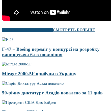
В ЭТОМ РАЗДЕЛЕ ТАКЖЕ
СМОТРЕТЬ БОЛЬШЕ
F-47 – Boeing переміг у конкурсі на розробку
винищувача 6-го покоління
Mirage 2000-5F прибули в Україну
50-річну диктатуру Асадів повалено за 11 днів