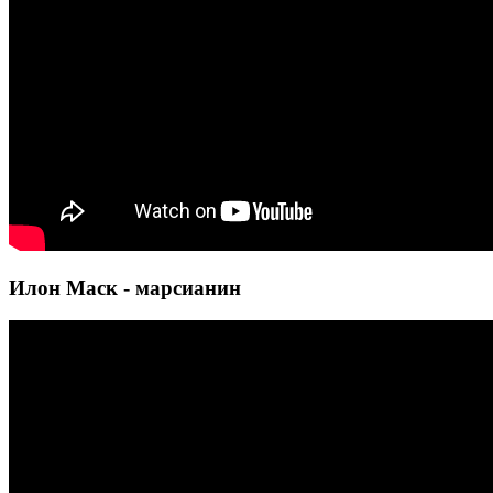
Илон Маск - марсианин