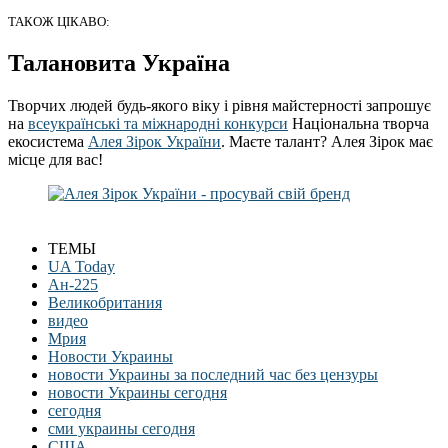
ТАКОЖ ЦІКАВО:
Талановита Україна
Творчих людей будь-якого віку і рівня майстерності запрошує
на
всеукраїнські та міжнародні конкурси
Національна творча
екосистема
Алея Зірок України
. Маєте талант? Алея Зірок має
місце для вас!
ТЕМЫ
UA Today
Ан-225
Великобритания
видео
Мрия
Новости Украины
новости Украины за последний час без цензуры
новости Украины сегодня
сегодня
сми украины сегодня
США