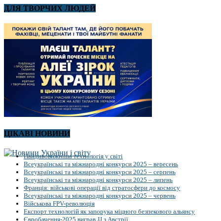
ДЛЯ ТВОРЧИХ ЛЮДЕЙ
ЦІКАВІ НОВИНИ
Найдивовижніша технологія у світі
Всеукраїнські та міжнародні конкурси 2025 – вересень
Всеукраїнські та міжнародні конкурси 2025 – серпень
Всеукраїнські та міжнародні конкурси 2025 – липень
Франція: військові операції від стратосфери до космосу
Всеукраїнські та міжнародні конкурси 2025 – червень
Військова FPV-революція
Експорт технологій як запорука міцного безпекового альянсу
Євробачення-2025 виграв JJ з Австрії