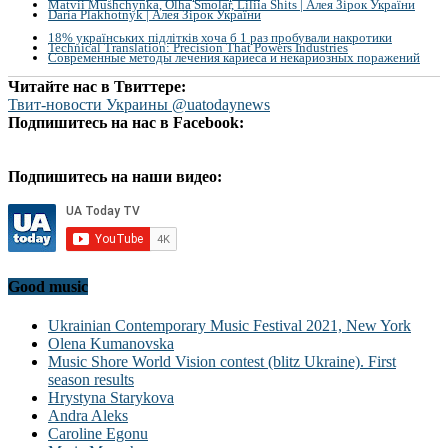
Matvii Mushchynka, Olha Smolar, Liliia Shits | Алея Зірок України
Daria Plakhotnyk | Алея Зірок України
18% українських підлітків хоча б 1 раз пробували накротики
Technical Translation: Precision That Powers Industries
Современные методы лечения кариеса и некариозных поражений
Читайте нас в Твиттере:
Твит-новости Украины @uatodaynews
Подпишитесь на нас в Facebook:
Подпишитесь на наши видео:
Good music
Ukrainian Contemporary Music Festival 2021, New York
Olena Kumanovska
Music Shore World Vision contest (blitz Ukraine). First
season results
Hrystyna Starykova
Andra Aleks
Caroline Egonu