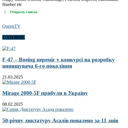
Hueber etc
Открыть список
QueenTV
ГОЛОВНЕ
F-47 – Boeing переміг у конкурсі на розробку
винищувача 6-го покоління
21.03.2025
Mirage 2000-5F прибули в Україну
08.02.2025
50-річну диктатуру Асадів повалено за 11 днів