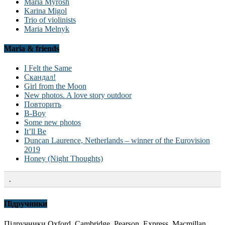
Maria Myrosh
Karina Migol
Trio of violinists
Maria Melnyk
Maria & friends
I Felt the Same
Скандал!
Girl from the Moon
New photos. A love story outdoor
Повторить
B-Boy
Some new photos
It’ll Be
Duncan Laurence, Netherlands – winner of the Eurovision
2019
Honey (Night Thoughts)
.
Підручники
Підручники Oxford, Cambridge, Pearson, Express, Macmillan,