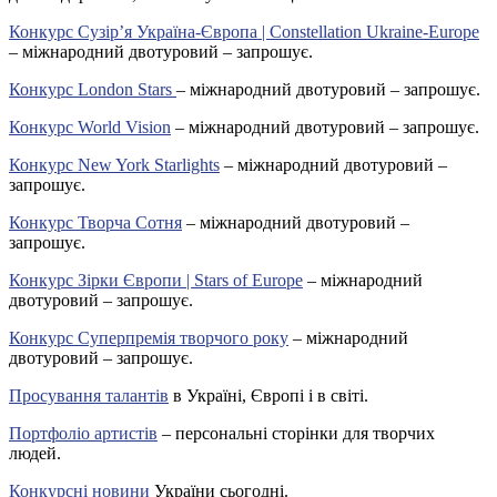
Конкурс Сузір’я Україна-Європа | Constellation Ukraine-Europe
– міжнародний двотуровий – запрошує.
Конкурс London Stars
– міжнародний двотуровий – запрошує.
Конкурс World Vision
– міжнародний двотуровий – запрошує.
Конкурс New York Starlights
– міжнародний двотуровий –
запрошує.
Конкурс Творча Сотня
– міжнародний двотуровий –
запрошує.
Конкурс Зірки Європи | Stars of Europe
– міжнародний
двотуровий – запрошує.
Конкурс Суперпремія творчого року
– міжнародний
двотуровий – запрошує.
Просування талантів
в Україні, Європі і в світі.
Портфоліо артистів
– персональні сторінки для творчих
людей.
Конкурсні новини
України сьогодні.