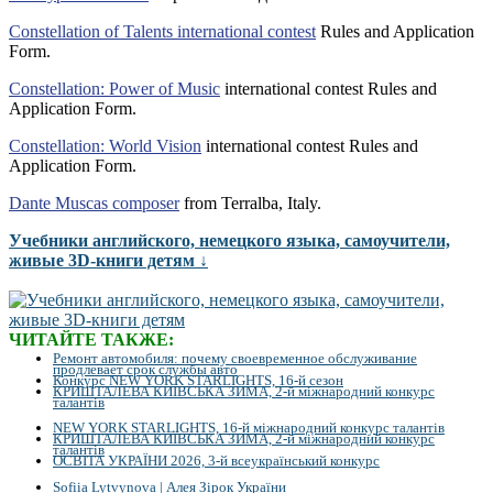
Constellation of Talents international contest
Rules and Application
Form.
Constellation: Power of Music
international contest Rules and
Application Form.
Constellation: World Vision
international contest Rules and
Application Form.
Dante Muscas composer
from Terralba, Italy.
Учебники английского, немецкого языка, самоучители,
живые 3D-книги детям ↓
ЧИТАЙТЕ ТАКЖЕ:
Ремонт автомобиля: почему своевременное обслуживание
продлевает срок службы авто
Конкурс NEW YORK STARLIGHTS, 16-й сезон
КРИШТАЛЕВА КИЇВСЬКА ЗИМА, 2-й міжнародний конкурс
талантів
NEW YORK STARLIGHTS, 16-й міжнародний конкурс талантів
КРИШТАЛЕВА КИЇВСЬКА ЗИМА, 2-й міжнародний конкурс
талантів
ОСВІТА УКРАЇНИ 2026, 3-й всеукраїнський конкурс
Sofiia Lytvynova | Алея Зірок України