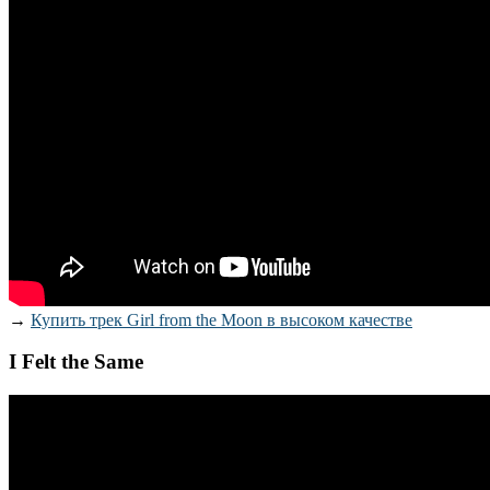
→
Купить трек Girl from the Moon в высоком качестве
I Felt the Same