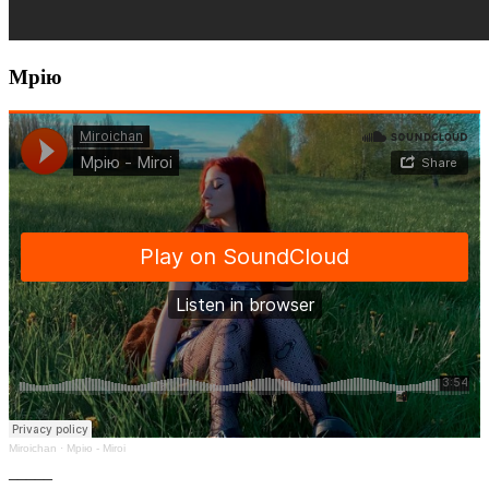
Мрію
Miroichan
·
Мрію - Miroi
_____