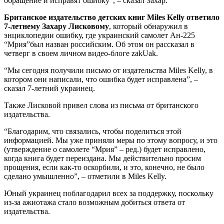
обращение и исправят ошибку”, – сказал Захар.
Британское издательство детских книг Miles Kelly ответило
7-летнему Захару Лисковому
, который обнаружил в
энциклопедии ошибку, где украинский самолет Ан-225
“Мрия”был назван российским. Об этом он рассказал в
четверг в своем личном видео-блоге zakUak.
“Мы сегодня получили письмо от издательства Miles Kelly, в
котором они написали, что ошибка будет исправлена”, –
сказал 7-летний украинец.
Также Лисковой привел слова из письма от британского
издательства.
“Благодарим, что связались, чтобы поделиться этой
информацией. Мы уже приняли меры по этому вопросу, и это
(утверждение о самолете “Мрия” – ред.) будет исправлено,
когда книга будет переиздана. Мы действительно просим
прощения, если как-то оскорбили, и это, конечно, не было
сделано умышленно”, – отметили в Miles Kelly.
Юный украинец поблагодарил всех за поддержку, поскольку
из-за ажиотажа стало возможным добиться ответа от
издательства.