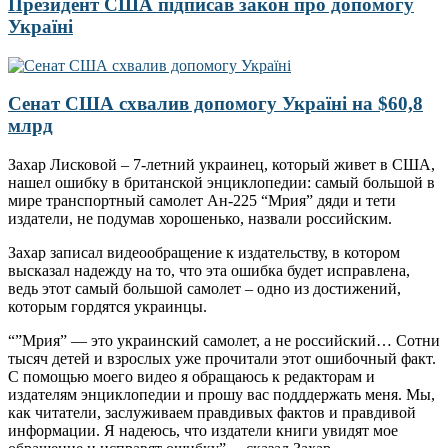
Президент США підписав закон про допомогу
Україні
Сенат США схвалив допомогу Україні на $60,8
млрд
Захар Лисковой – 7-летний украинец, который живет в США,
нашел ошибку в британской энциклопедии: самый большой в
мире транспортный самолет Ан-225 “Мрия” дяди и тети
издатели, не подумав хорошенько, назвали российским.
Захар записал видеообращение к издательству, в котором
высказал надежду на то, что эта ошибка будет исправлена,
ведь этот самый большой самолет – одно из достижений,
которым гордятся украинцы.
“”Мрия” — это украинский самолет, а не российский… Сотни
тысяч детей и взрослых уже прочитали этот ошибочный факт.
С помощью моего видео я обращаюсь к редакторам и
издателям энциклопедии и прошу вас подддержать меня. Мы,
как читатели, заслуживаем правдивых фактов и правдивой
информации. Я надеюсь, что издатели книги увидят мое