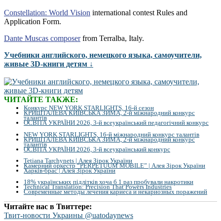
Constellation: World Vision
international contest Rules and
Application Form.
Dante Muscas composer
from Terralba, Italy.
Учебники английского, немецкого языка, самоучители,
живые 3D-книги детям ↓
ЧИТАЙТЕ ТАКЖЕ:
Конкурс NEW YORK STARLIGHTS, 16-й сезон
КРИШТАЛЕВА КИЇВСЬКА ЗИМА, 2-й міжнародний конкурс
талантів
ОСВІТА УКРАЇНИ 2026, 3-й всеукраїнський педагогічний конкурс
NEW YORK STARLIGHTS, 16-й міжнародний конкурс талантів
КРИШТАЛЕВА КИЇВСЬКА ЗИМА, 2-й міжнародний конкурс
талантів
ОСВІТА УКРАЇНИ 2026, 3-й всеукраїнський конкурс
Tetiana Tarchynets | Алея Зірок України
Камерний оркестр “PERPETUUM MOBILE” | Алея Зірок України
Харків-брас | Алея Зірок України
18% українських підлітків хоча б 1 раз пробували накротики
Technical Translation: Precision That Powers Industries
Современные методы лечения кариеса и некариозных поражений
Читайте нас в Твиттере:
Твит-новости Украины @uatodaynews