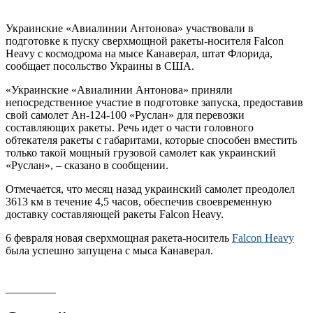
Украинские «Авиалинии Антонова» участвовали в
подготовке к пуску сверхмощной ракеты-носителя Falcon
Heavy с космодрома на мысе Канаверал, штат Флорида,
сообщает посольство Украины в США.
«Украинские «Авиалинии Антонова» приняли
непосредственное участие в подготовке запуска, предоставив
свой самолет Ан-124-100 «Руслан» для перевозки
составляющих ракеты. Речь идет о части головного
обтекателя ракеты с габаритами, которые способен вместить
только такой мощный грузовой самолет как украинский
«Руслан», – сказано в сообщении.
Отмечается, что месяц назад украинский самолет преодолел
3613 км в течение 4,5 часов, обеспечив своевременную
доставку составляющей ракеты Falcon Heavy.
6 февраля новая сверхмощная ракета-носитель
Falcon Heavy
была успешно запущена с мыса Канаверал.
_________