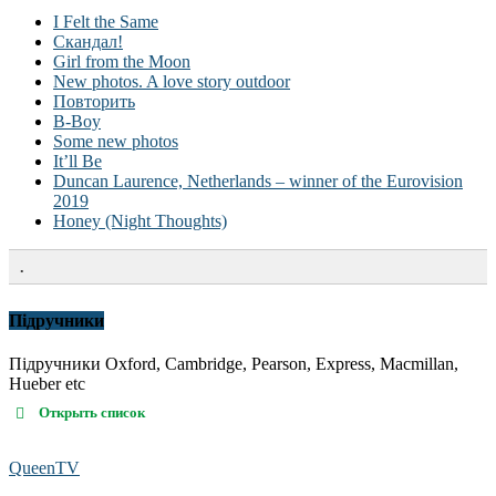
I Felt the Same
Скандал!
Girl from the Moon
New photos. A love story outdoor
Повторить
B-Boy
Some new photos
It’ll Be
Duncan Laurence, Netherlands – winner of the Eurovision
2019
Honey (Night Thoughts)
.
Підручники
Підручники Oxford, Cambridge, Pearson, Express, Macmillan,
Hueber etc
Открыть список
QueenTV