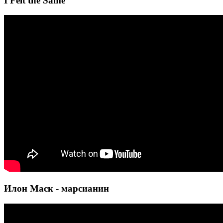
I Felt the Same
Илон Маск - марсианин