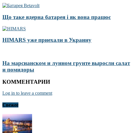
Що таке ядерна батарея і як вона працює
HIMARS уже приехали в Украину
На марсианском и лунном грунте выросли салат
и помидоры
КОММЕНТАРИИ
Log in to leave a comment
Свежее