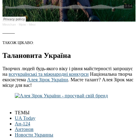
Miroichan
·
Мрію - Miroi
_____
ТАКОЖ ЦІКАВО:
Талановита Україна
Творчих людей будь-якого віку і рівня майстерності запрошує
на
всеукраїнські та міжнародні конкурси
Національна творча
екосистема
Алея Зірок України
. Маєте талант? Алея Зірок має
місце для вас!
ТЕМЫ
UA Today
Ан-124
Антонов
Новости Украины