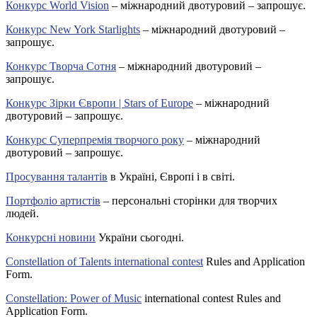
Конкурс World Vision
– міжнародний двотуровий – запрошує.
Конкурс New York Starlights
– міжнародний двотуровий –
запрошує.
Конкурс Творча Сотня
– міжнародний двотуровий –
запрошує.
Конкурс Зірки Європи | Stars of Europe
– міжнародний
двотуровий – запрошує.
Конкурс Суперпремія творчого року
– міжнародний
двотуровий – запрошує.
Просування талантів
в Україні, Європі і в світі.
Портфоліо артистів
– персональні сторінки для творчих
людей.
Конкурсні новини
України сьогодні.
Constellation of Talents international contest
Rules and Application
Form.
Constellation: Power of Music
international contest Rules and
Application Form.