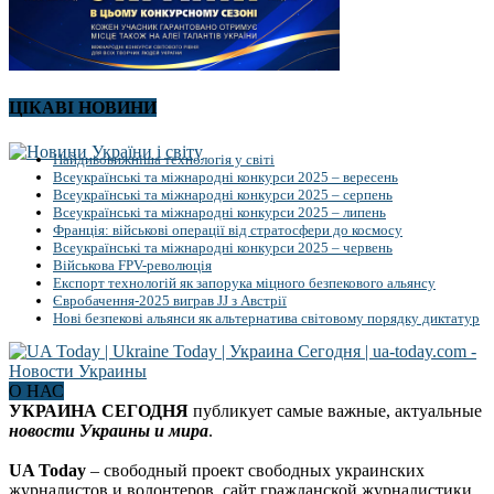
ЦІКАВІ НОВИНИ
Найдивовижніша технологія у світі
Всеукраїнські та міжнародні конкурси 2025 – вересень
Всеукраїнські та міжнародні конкурси 2025 – серпень
Всеукраїнські та міжнародні конкурси 2025 – липень
Франція: військові операції від стратосфери до космосу
Всеукраїнські та міжнародні конкурси 2025 – червень
Військова FPV-революція
Експорт технологій як запорука міцного безпекового альянсу
Євробачення-2025 виграв JJ з Австрії
Нові безпекові альянси як альтернатива світовому порядку диктатур
О НАС
УКРАИНА СЕГОДНЯ
публикует самые важные, актуальные
новости Украины и мира
.
UA Today
– свободный проект свободных украинских
журналистов и волонтеров, сайт гражданской журналистики.