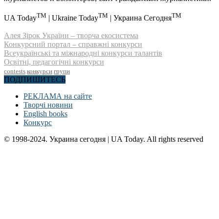
TM
TM
TM
UA Today
| Ukraine Today
| Украина Сегодня
Алея Зірок України – творча екосистема
Конкурсний портал – справжні конкурси
Всеукраїнські та міжнародні конкурси талантів
Освітні, педагогічні конкурси
contests
конкурси
групи
ПОДПИШИТЕСЬ
РЕКЛАМА на сайте
Творчі новини
English books
Конкурс
© 1998-2024. Украина сегодня | UA Today. All rights reserved