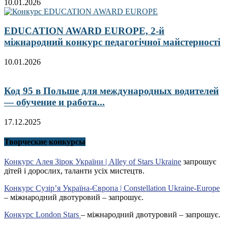
10.01.2026
EDUCATION AWARD EUROPE, 2-й
міжнародний конкурс педагогічної майстерності
10.01.2026
Код 95 в Польше для международных водителей
— обучение и работа...
17.12.2025
Творческие конкурсы
Конкурс Алея Зірок України | Alley of Stars Ukraine
запрошує
дітей і дорослих, таланти усіх мистецтв.
Конкурс Сузір’я Україна-Європа | Constellation Ukraine-Europe
– міжнародний двотуровий – запрошує.
Конкурс London Stars
– міжнародний двотуровий – запрошує.