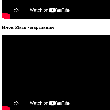
Илон Маск - марсианин