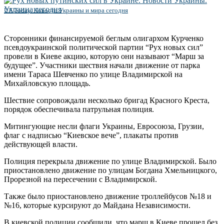
UA Today. Новости Украины и мира сегодня
Сторонники финансируемой беглым олигархом Курченко
псевдоукраинской политической партии “Рух новых сил”
провели в Киеве акцию, которую они называют “Марш за
будущее”. Участники шествия начали движение от парка
имени Тараса Шевченко по улице Владимирской на
Михайловскую площадь.
Шествие сопровождали несколько бригад Красного Креста,
порядок обеспечивала патрульная полиция.
Митингующие несли флаги Украины, Евросоюза, Грузии,
флаг с надписью “Киевское вече”, плакаты против
действующей власти.
Полиция перекрыла движение по улице Владимирской. Было
приостановлено движение по улицам Богдана Хмельницкого,
Прорезной на пересечении с Владимирской.
Также было приостановлено движение троллейбусов №18 и
№16, которые курсируют до Майдана Независимости.
В киевской полиции сообщили, что марш в Киеве прошел без