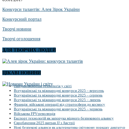
Конкурси талантів: Алея Зірок України
Конкурсний портал
Творчі новини
Творчі оголошення
ДЛЯ ТВОРЧИХ ЛЮДЕЙ
ЦІКАВІ НОВИНИ
Найдивовижніша технологія у світі
Всеукраїнські та міжнародні конкурси 2025 – вересень
Всеукраїнські та міжнародні конкурси 2025 – серпень
Всеукраїнські та міжнародні конкурси 2025 – липень
Франція: військові операції від стратосфери до космосу
Всеукраїнські та міжнародні конкурси 2025 – червень
Військова FPV-революція
Експорт технологій як запорука міцного безпекового альянсу
Євробачення-2025 виграв JJ з Австрії
Нові безпекові альянси як альтернатива світовому порядку диктатур