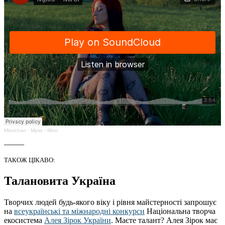
Miroichan
·
Мрію - Miroi
_____
ТАКОЖ ЦІКАВО:
Талановита Україна
Творчих людей будь-якого віку і рівня майстерності запрошує
на
всеукраїнські та міжнародні конкурси
Національна творча
екосистема
Алея Зірок України
. Маєте талант? Алея Зірок має