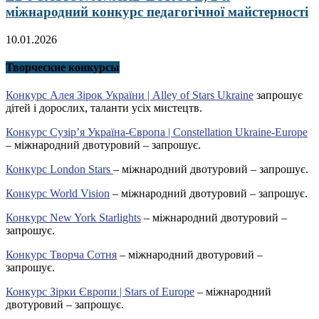
міжнародний конкурс педагогічної майстерності
10.01.2026
Творческие конкурсы
Конкурс Алея Зірок України | Alley of Stars Ukraine
запрошує
дітей і дорослих, таланти усіх мистецтв.
Конкурс Сузір’я Україна-Європа | Constellation Ukraine-Europe
– міжнародний двотуровий – запрошує.
Конкурс London Stars
– міжнародний двотуровий – запрошує.
Конкурс World Vision
– міжнародний двотуровий – запрошує.
Конкурс New York Starlights
– міжнародний двотуровий –
запрошує.
Конкурс Творча Сотня
– міжнародний двотуровий –
запрошує.
Конкурс Зірки Європи | Stars of Europe
– міжнародний
двотуровий – запрошує.