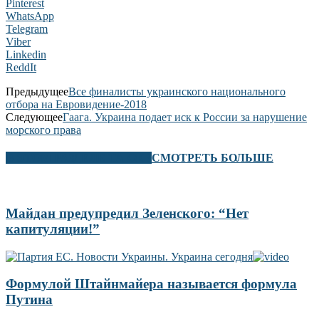
Pinterest
WhatsApp
Telegram
Viber
Linkedin
ReddIt
Предыдущее
Все финалисты украинского национального
отбора на Евровидение-2018
Следующее
Гаага. Украина подает иск к России за нарушение
морского права
В ЭТОМ РАЗДЕЛЕ ТАКЖЕ
СМОТРЕТЬ БОЛЬШЕ
Майдан предупредил Зеленского: “Нет
капитуляции!”
Формулой Штайнмайера называется формула
Путина