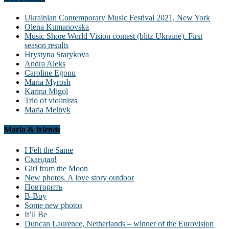
Ukrainian Contemporary Music Festival 2021, New York
Olena Kumanovska
Music Shore World Vision contest (blitz Ukraine). First
season results
Hrystyna Starykova
Andra Aleks
Caroline Egonu
Maria Myrosh
Karina Migol
Trio of violinists
Maria Melnyk
Maria & friends
I Felt the Same
Скандал!
Girl from the Moon
New photos. A love story outdoor
Повторить
B-Boy
Some new photos
It’ll Be
Duncan Laurence, Netherlands – winner of the Eurovision