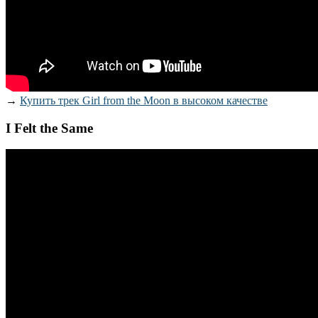
→
Купить трек Girl from the Moon в высоком качестве
I Felt the Same