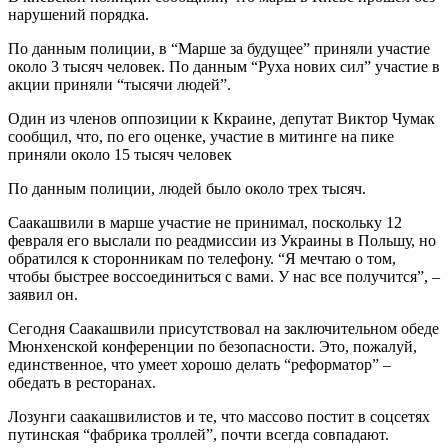
нарушений порядка.
По данным полиции, в “Марше за будущее” приняли участие
около 3 тысяч человек. По данным “Руха нових сил” участие в
акции приняли “тысячи людей”.
Один из членов оппозиции к Ккраине, депутат Виктор Чумак
сообщил, что, по его оценке, участие в митинге на пике
приняли около 15 тысяч человек
По данным полиции, людей было около трех тысяч.
Саакашвили в марше участие не принимал, поскольку 12
февраля его выслали по реадмиссии из Украины в Польшу, но
обратился к сторонникам по телефону. “Я мечтаю о том,
чтобы быстрее воссоединиться с вами. У нас все получится”, –
заявил он.
Сегодня Саакашвили присутствовал на заключительном обеде
Мюнхенской конференции по безопасности. Это, пожалуй,
единственное, что умеет хорошо делать “реформатор” –
обедать в ресторанах.
Лозунги саакашвилистов и те, что массово постит в соцсетях
путинская “фабрика троллей”, почти всегда совпадают.