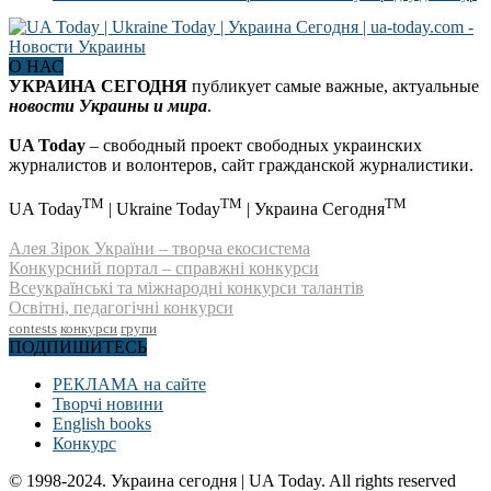
О НАС
УКРАИНА СЕГОДНЯ
публикует самые важные, актуальные
новости Украины и мира
.
UA Today
– свободный проект свободных украинских
журналистов и волонтеров, сайт гражданской журналистики.
TM
TM
TM
UA Today
| Ukraine Today
| Украина Сегодня
Алея Зірок України – творча екосистема
Конкурсний портал – справжні конкурси
Всеукраїнські та міжнародні конкурси талантів
Освітні, педагогічні конкурси
contests
конкурси
групи
ПОДПИШИТЕСЬ
РЕКЛАМА на сайте
Творчі новини
English books
Конкурс
© 1998-2024. Украина сегодня | UA Today. All rights reserved