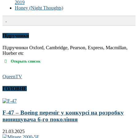
2019
Honey (Night Thoughts)
.
Підручники
Підручники Oxford, Cambridge, Pearson, Express, Macmillan,
Hueber etc
Открыть список
QueenTV
ГОЛОВНЕ
F-47 – Boeing переміг у конкурсі на розробку
винищувача 6-го покоління
21.03.2025