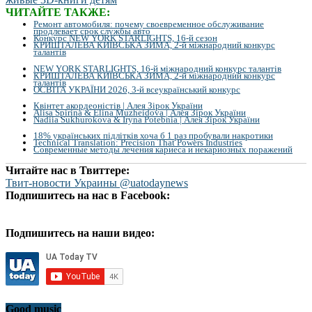
ЧИТАЙТЕ ТАКЖЕ:
Ремонт автомобиля: почему своевременное обслуживание
продлевает срок службы авто
Конкурс NEW YORK STARLIGHTS, 16-й сезон
КРИШТАЛЕВА КИЇВСЬКА ЗИМА, 2-й міжнародний конкурс
талантів
NEW YORK STARLIGHTS, 16-й міжнародний конкурс талантів
КРИШТАЛЕВА КИЇВСЬКА ЗИМА, 2-й міжнародний конкурс
талантів
ОСВІТА УКРАЇНИ 2026, 3-й всеукраїнський конкурс
Квінтет акордеоністів | Алея Зірок України
Alisa Spirina & Elina Muzheidova | Алея Зірок України
Nadiia Sukhurokova & Iryna Potebnia | Алея Зірок України
18% українських підлітків хоча б 1 раз пробували накротики
Technical Translation: Precision That Powers Industries
Современные методы лечения кариеса и некариозных поражений
Читайте нас в Твиттере:
Твит-новости Украины @uatodaynews
Подпишитесь на нас в Facebook:
Подпишитесь на наши видео:
Good music