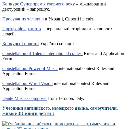
Конкурс Суперпремія творчого року
– міжнародний
двотуровий – запрошує.
Просування талантів
в Україні, Європі і в світі.
Портфоліо артистів
– персональні сторінки для творчих
людей.
Конкурсні новини
України сьогодні.
Constellation of Talents international contest
Rules and Application
Form.
Constellation: Power of Music
international contest Rules and
Application Form.
Constellation: World Vision
international contest Rules and
Application Form.
Dante Muscas composer
from Terralba, Italy.
Учебники английского, немецкого языка, самоучители,
живые 3D-книги детям ↓