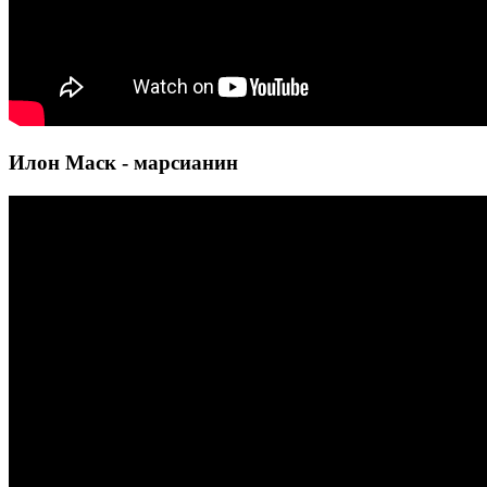
Илон Маск - марсианин