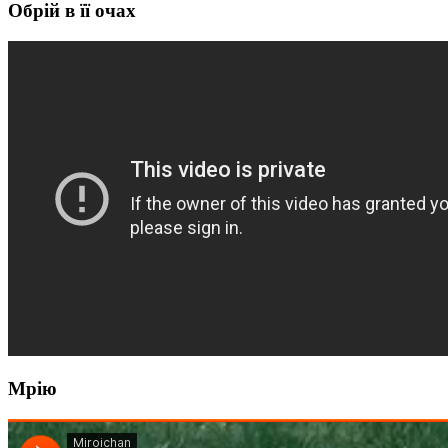
Обрій в її очах
Мрію