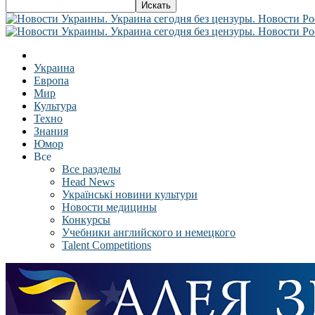
Украина
Европа
Мир
Культура
Техно
Знания
Юмор
Все
Все разделы
Head News
Українські новини культури
Новости медицины
Конкурсы
Учебники английского и немецкого
Talent Competitions