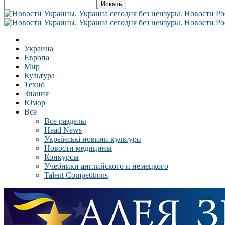
Украина
Европа
Мир
Культура
Техно
Знания
Юмор
Все
Все разделы
Head News
Українські новини культури
Новости медицины
Конкурсы
Учебники английского и немецкого
Talent Competitions