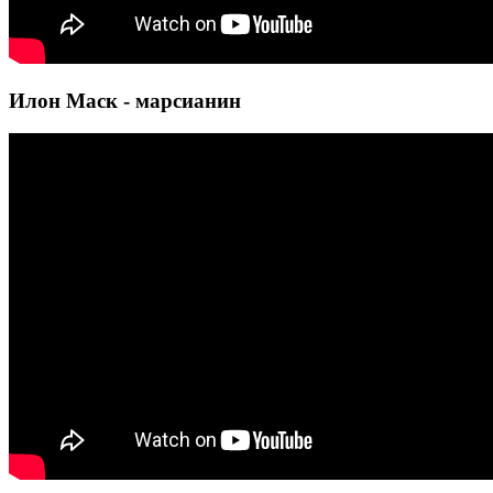
Илон Маск - марсианин