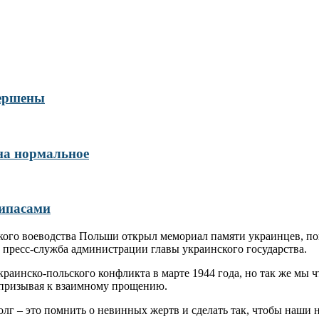
вершены
 на нормальное
рипасами
го воеводства Польши открыл мемориал памяти украинцев, пог
 пресс-служба администрации главы украинского государства.
раинско-польского конфликта в марте 1944 года, но так же мы 
н, призывая к взаимному прощению.
лг – это помнить о невинных жертв и сделать так, чтобы наши на