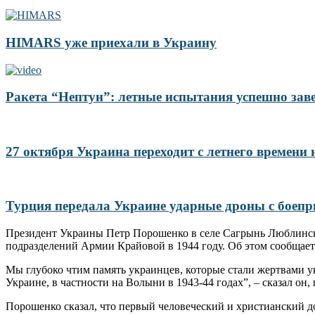
HIMARS уже приехали в Украину
Ракета “Нептун”: летные испытания успешно за
27 октября Украина переходит с летнего времени
Турция передала Украине ударные дроны с боеп
Президент Украины Петр Порошенко в селе Сагрынь Люблинско
подразделений Армии Крайовой в 1944 году. Об этом сообщает
Мы глубоко чтим память украинцев, которые стали жертвами ук
Украине, в частности на Волыни в 1943-44 годах”, – сказал о
Порошенко сказал, что первый человеческий и христианский до