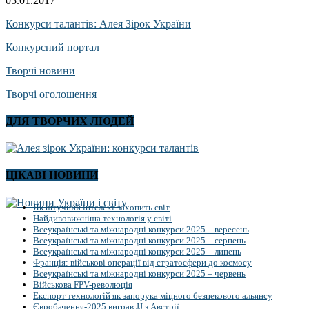
05.01.2017
Конкурси талантів: Алея Зірок України
Конкурсний портал
Творчі новини
Творчі оголошення
ДЛЯ ТВОРЧИХ ЛЮДЕЙ
ЦІКАВІ НОВИНИ
Як штучний інтелект захопить світ
Найдивовижніша технологія у світі
Всеукраїнські та міжнародні конкурси 2025 – вересень
Всеукраїнські та міжнародні конкурси 2025 – серпень
Всеукраїнські та міжнародні конкурси 2025 – липень
Франція: військові операції від стратосфери до космосу
Всеукраїнські та міжнародні конкурси 2025 – червень
Військова FPV-революція
Експорт технологій як запорука міцного безпекового альянсу
Євробачення-2025 виграв JJ з Австрії