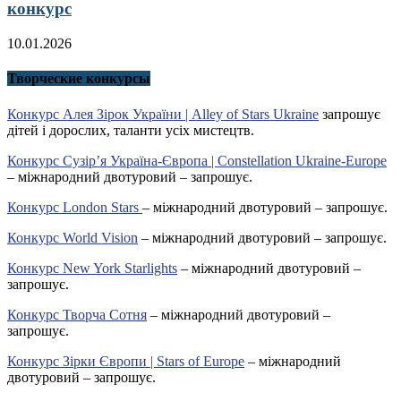
конкурс
10.01.2026
Творческие конкурсы
Конкурс Алея Зірок України | Alley of Stars Ukraine
запрошує
дітей і дорослих, таланти усіх мистецтв.
Конкурс Сузір’я Україна-Європа | Constellation Ukraine-Europe
– міжнародний двотуровий – запрошує.
Конкурс London Stars
– міжнародний двотуровий – запрошує.
Конкурс World Vision
– міжнародний двотуровий – запрошує.
Конкурс New York Starlights
– міжнародний двотуровий –
запрошує.
Конкурс Творча Сотня
– міжнародний двотуровий –
запрошує.
Конкурс Зірки Європи | Stars of Europe
– міжнародний
двотуровий – запрошує.