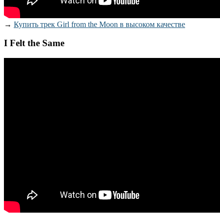
→
Купить трек Girl from the Moon в высоком качестве
I Felt the Same