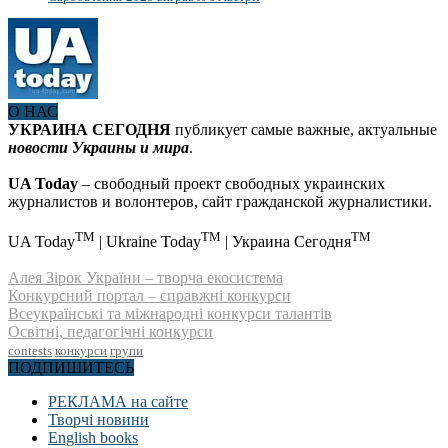
О НАС
УКРАИНА СЕГОДНЯ
публикует самые важные, актуальные
новости Украины и мира
.
UA Today
– свободный проект свободных украинских
журналистов и волонтеров, сайт гражданской журналистики.
TM
TM
TM
UA Today
| Ukraine Today
| Украина Сегодня
Алея Зірок України – творча екосистема
Конкурсний портал – справжні конкурси
Всеукраїнські та міжнародні конкурси талантів
Освітні, педагогічні конкурси
contests
конкурси
групи
ПОДПИШИТЕСЬ
РЕКЛАМА на сайте
Творчі новини
English books