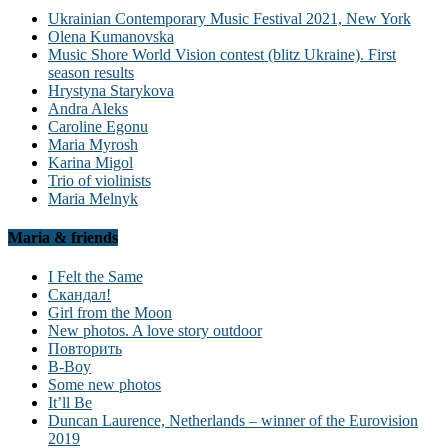
Ukrainian Contemporary Music Festival 2021, New York
Olena Kumanovska
Music Shore World Vision contest (blitz Ukraine). First
season results
Hrystyna Starykova
Andra Aleks
Caroline Egonu
Maria Myrosh
Karina Migol
Trio of violinists
Maria Melnyk
Maria & friends
I Felt the Same
Скандал!
Girl from the Moon
New photos. A love story outdoor
Повторить
B-Boy
Some new photos
It’ll Be
Duncan Laurence, Netherlands – winner of the Eurovision
2019