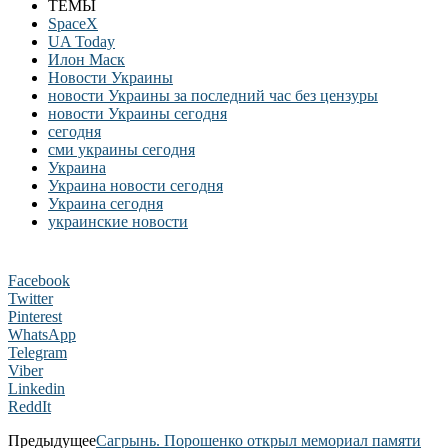
ТЕМЫ
SpaceХ
UA Today
Илон Маск
Новости Украины
новости Украины за последний час без цензуры
новости Украины сегодня
сегодня
сми украины сегодня
Украина
Украина новости сегодня
Украина сегодня
украинские новости
Facebook
Twitter
Pinterest
WhatsApp
Telegram
Viber
Linkedin
ReddIt
Предыдущее
Сагрынь. Порошенко открыл мемориал памяти