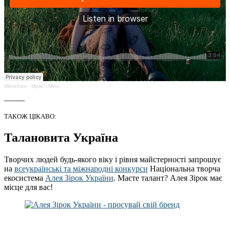
Miroichan
·
Мрію - Miroi
_____
ТАКОЖ ЦІКАВО:
Талановита Україна
Творчих людей будь-якого віку і рівня майстерності запрошує
на
всеукраїнські та міжнародні конкурси
Національна творча
екосистема
Алея Зірок України
. Маєте талант? Алея Зірок має
місце для вас!