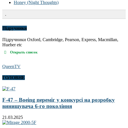
Honey (Night Thoughts)
.
Підручники
Підручники Oxford, Cambridge, Pearson, Express, Macmillan,
Hueber etc
Открыть список
QueenTV
ГОЛОВНЕ
F-47 – Boeing переміг у конкурсі на розробку
винищувача 6-го покоління
21.03.2025