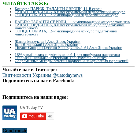
ЧИТАЙТЕ ТАКЖЕ:
Конкурс ПАРИЖ: ТАЛАНТИ ЄВРОПИ, 11-й сезон
ТАЛАНТ ПЕДАГОГА, 8-й всеукраїнський педагогічний конкурс
СОНЦЕ СОКРАТА, 12-й міжнародний педагогічний конкурс
ПАРИЖ: ТАЛАНТИ ЄВРОПИ, 11-й міжнародний конкурс талантів
ТАЛАНТ ПЕДАГОГА, 8-й всеукраїнський конкурс педагогічної
майстерності
СОНЦЕ СОКРАТА, 12-й міжнародний конкурс педагогічної
майстерності
Жанна Безрукова | Алея Зірок України
Іван Вілянський | Алея Зірок України
Theatre Group of Lyceum No. 93, Class 5-A | Алея Зірок України
18% українських підлітків хоча б 1 раз пробували накротики
Technical Translation: Precision That Powers Industries
Современные методы лечения кариеса и некариозных поражений
Читайте нас в Твиттере:
Твит-новости Украины @uatodaynews
Подпишитесь на нас в Facebook:
Подпишитесь на наши видео:
Good music