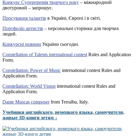
Конкурс Суперпремія творчого року
– міжнародний
двотуровий – запрошує.
Просування талантів
в Україні, Європі і в світі.
Портфоліо артистів
– персональні сторінки для творчих
людей.
Конкурсні новини
України сьогодні.
Constellation of Talents international contest
Rules and Application
Form.
Constellation: Power of Music
international contest Rules and
Application Form.
Constellation: World Vision
international contest Rules and
Application Form.
Dante Muscas composer
from Terralba, Italy.
Учебники английского, немецкого языка, самоучители,
живые 3D-книги детям ↓