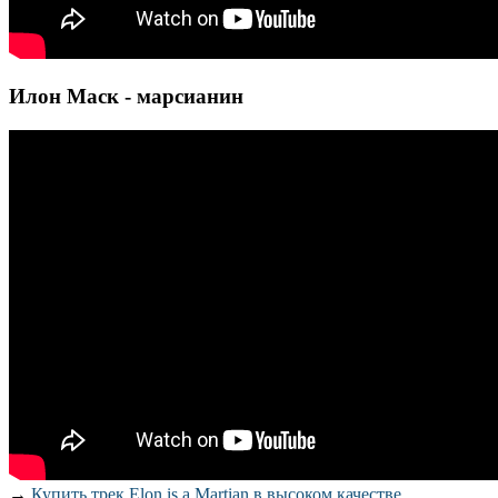
Илон Маск - марсианин
→
Купить трек Elon is a Martian в высоком качестве