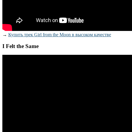
→
Купить трек Girl from the Moon в высоком качестве
I Felt the Same