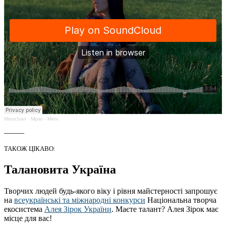
Miroichan
·
Мрію - Miroi
_____
ТАКОЖ ЦІКАВО:
Талановита Україна
Творчих людей будь-якого віку і рівня майстерності запрошує
на
всеукраїнські та міжнародні конкурси
Національна творча
екосистема
Алея Зірок України
. Маєте талант? Алея Зірок має
місце для вас!