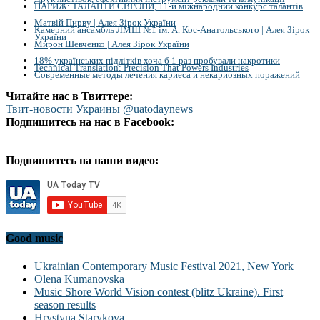
ПАРИЖ: ТАЛАНТИ ЄВРОПИ, 11-й міжнародний конкурс талантів
Матвій Пирву | Алея Зірок України
Камерний ансамбль ЛМШ №1 ім. А. Кос-Анатольського | Алея Зірок
України
Мирон Шевченко | Алея Зірок України
18% українських підлітків хоча б 1 раз пробували накротики
Technical Translation: Precision That Powers Industries
Современные методы лечения кариеса и некариозных поражений
Читайте нас в Твиттере:
Твит-новости Украины @uatodaynews
Подпишитесь на нас в Facebook:
Подпишитесь на наши видео:
Good music
Ukrainian Contemporary Music Festival 2021, New York
Olena Kumanovska
Music Shore World Vision contest (blitz Ukraine). First
season results
Hrystyna Starykova