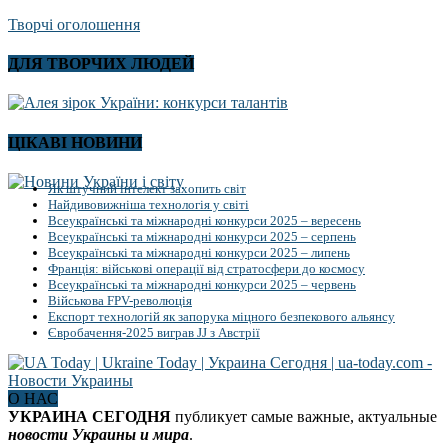
Творчі оголошення
ДЛЯ ТВОРЧИХ ЛЮДЕЙ
ЦІКАВІ НОВИНИ
Як штучний інтелект захопить світ
Найдивовижніша технологія у світі
Всеукраїнські та міжнародні конкурси 2025 – вересень
Всеукраїнські та міжнародні конкурси 2025 – серпень
Всеукраїнські та міжнародні конкурси 2025 – липень
Франція: військові операції від стратосфери до космосу
Всеукраїнські та міжнародні конкурси 2025 – червень
Військова FPV-революція
Експорт технологій як запорука міцного безпекового альянсу
Євробачення-2025 виграв JJ з Австрії
О НАС
УКРАИНА СЕГОДНЯ
публикует самые важные, актуальные
новости Украины и мира
.