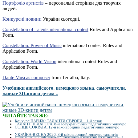
Портфоліо артистів
– персональні сторінки для творчих
людей.
Конкурсні новини
України сьогодні.
Constellation of Talents international contest
Rules and Application
Form.
Constellation: Power of Music
international contest Rules and
Application Form.
Constellation: World Vision
international contest Rules and
Application Form.
Dante Muscas composer
from Terralba, Italy.
Учебники английского, немецкого языка, самоучители,
живые 3D-книги детям ↓
ЧИТАЙТЕ ТАКЖЕ:
Конкурс ПАРИЖ: ТАЛАНТИ ЄВРОПИ, 11-й сезон
ТАЛАНТ ПЕДАГОГА, 8-й всеукраїнський педагогічний конкурс
СОНЦЕ СОКРАТА, 12-й міжнародний педагогічний конкурс
УКРАЇНА-ВЕСНА 2026, 3-й міжнародний конкурс талантів
Друк листівок, ефективний інструмент реклами та комунікації