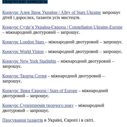
Творческие конкурсы
Конкурс Алея Зірок України | Alley of Stars Ukraine
запрошує
дітей і дорослих, таланти усіх мистецтв.
Конкурс Сузір’я Україна-Європа | Constellation Ukraine-Europe
– міжнародний двотуровий – запрошує.
Конкурс London Stars
– міжнародний двотуровий – запрошує.
Конкурс World Vision
– міжнародний двотуровий – запрошує.
Конкурс New York Starlights
– міжнародний двотуровий –
запрошує.
Конкурс Творча Сотня
– міжнародний двотуровий –
запрошує.
Конкурс Зірки Європи | Stars of Europe
– міжнародний
двотуровий – запрошує.
Конкурс Суперпремія творчого року
– міжнародний
двотуровий – запрошує.
Просування талантів
в Україні, Європі і в світі.