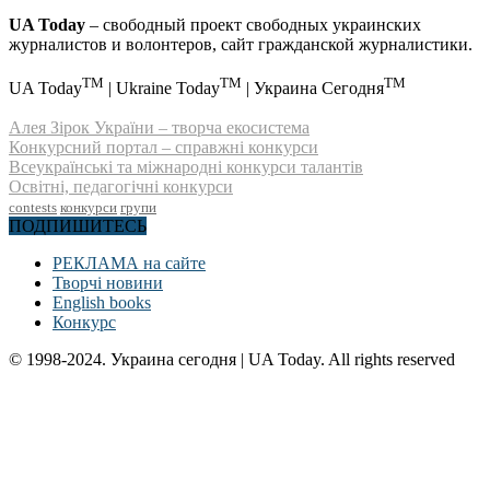
UA Today
– свободный проект свободных украинских
журналистов и волонтеров, сайт гражданской журналистики.
TM
TM
TM
UA Today
| Ukraine Today
| Украина Сегодня
Алея Зірок України – творча екосистема
Конкурсний портал – справжні конкурси
Всеукраїнські та міжнародні конкурси талантів
Освітні, педагогічні конкурси
contests
конкурси
групи
ПОДПИШИТЕСЬ
РЕКЛАМА на сайте
Творчі новини
English books
Конкурс
© 1998-2024. Украина сегодня | UA Today. All rights reserved