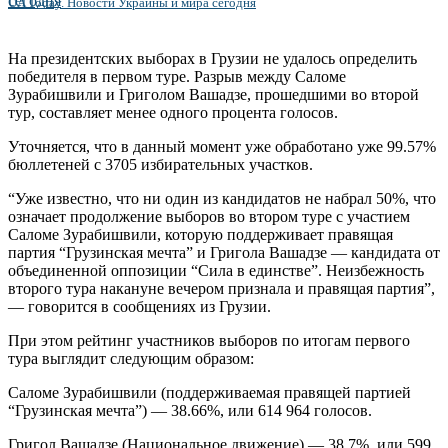
UA Today. Новости Украины и мира сегодня
На президентских выборах в Грузии не удалось определить
победителя в первом туре. Разрыв между Саломе
Зурабишвили и Григолом Вашадзе, прошедшими во второй
тур, составляет менее одного процента голосов.
Уточняется, что в данный момент уже обработано уже 99.57%
бюллетеней с 3705 избирательных участков.
“Уже известно, что ни один из кандидатов не набрал 50%, что
означает продолжение выборов во втором туре с участием
Саломе Зурабишвили, которую поддерживает правящая
партия “Грузинская мечта” и Григола Вашадзе — кандидата от
объединенной оппозиции “Сила в единстве”. Неизбежность
второго тура накануне вечером признала и правящая партия”,
— говорится в сообщениях из Грузии.
При этом рейтинг участников выборов по итогам первого
тура выглядит следующим образом:
Саломе Зурабишвили (поддерживаемая правящей партией
“Грузинская мечта”) — 38.66%, или 614 964 голосов.
Григол Вашадзе (Национальное движение) — 38.7%, или 599