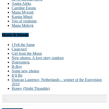
Andra Aleks
Caroline Egonu
Maria Myrosh
Karina Migol
Trio of violinists
Maria Melnyk
Maria & friends
I Felt the Same
Скандал!
Girl from the Moon
New photos. A love story outdoor
Повторить
B-Boy
Some new photos
It’ll Be
Duncan Laurence, Netherlands – winner of the Eurovision
2019
Honey (Night Thoughts)
.