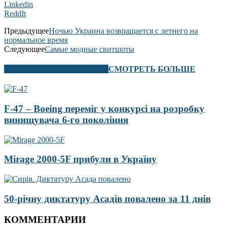
Linkedin
ReddIt
Предыдущее
Ночью Украина возвращается с летнего на
нормальное время
Следующее
Самые модные свитшоты
В ЭТОМ РАЗДЕЛЕ ТАКЖЕ
СМОТРЕТЬ БОЛЬШЕ
F-47 – Boeing переміг у конкурсі на розробку
винищувача 6-го покоління
Mirage 2000-5F прибули в Україну
50-річну диктатуру Асадів повалено за 11 днів
КОММЕНТАРИИ