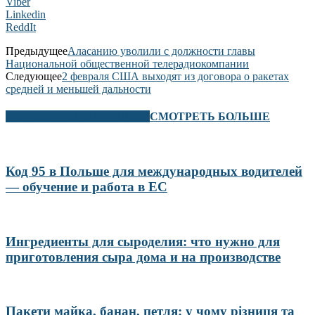
Viber
Linkedin
ReddIt
Предыдущее
Аласанию уволили с должности главы
Национальной общественной телерадиокомпании
Следующее
2 февраля США выходят из договора о ракетах
средней и меньшей дальности
В ЭТОМ РАЗДЕЛЕ ТАКЖЕ
СМОТРЕТЬ БОЛЬШЕ
Код 95 в Польше для международных водителей
— обучение и работа в ЕС
Ингредиенты для сыроделия: что нужно для
приготовления сыра дома и на производстве
Пакети майка, банан, петля: у чому різниця та