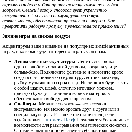
огромную радость. Они приносят неоценимую пользу для
здоровья. Свежий воздух способствует укреплению
иммунитета. Прогулки стимулируют мозговую
деятельность, обеспечивают прилив сил и энергии. Как
превратить рядовую прогулку в увлекательное приключение?
Зимние игры на свежем воздухе
Акцентируем ваше внимание на популярных зимой активных
играх, в которые будет интересно играть малышам.
Лепим снежные скульптуры
. Лепить снеговика —
одно из любимых занятий детворы, когда на улице
белым-бело. Подключите фантазию и помогите крохе
создать оригинальную скульптуру: котика, медведя,
рыбку, мультяшного героя и т. д. Не лишним будет взять
с собой шапку, шарф, елочную игрушку, морковь,
цветную бумагу — дополнительные материалы
обеспечивают свободу для творчества.
Снайперы
. Метание снежков — это весело и
экстремально. Их можно бросать друг в друга или в
специальную цель. Развлечение станет ярче, если
задействовать
автоматы Нерф
. Появляются бесконечные
возможности для разыгрывания тематических сюжетов.
С ними мальчишки почувствуют себя настоящими