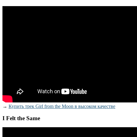
→
Купить трек Girl from the Moon в высоком качестве
I Felt the Same