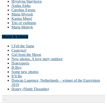
Hrystyna Starykova
Andra Aleks
Caroline Egonu
Maria Myrosh
Karina Migol
Trio of violinists
Maria Melnyk
Maria & friends
I Felt the Same
Скандал!
Girl from the Moon
New photos. A love story outdoor
Повторить
B-Boy
Some new photos
It’ll Be
Duncan Laurence, Netherlands – winner of the Eurovision
2019
Honey (Night Thoughts)
.