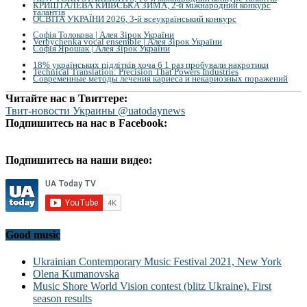
КРИШТАЛЕВА КИЇВСЬКА ЗИМА, 2-й міжнародний конкурс
талантів
ОСВІТА УКРАЇНИ 2026, 3-й всеукраїнський конкурс
Софія Толокова | Алея Зірок України
Verbychenka vocal ensemble | Алея Зірок України
Софія Ярошак | Алея Зірок України
18% українських підлітків хоча б 1 раз пробували накротики
Technical Translation: Precision That Powers Industries
Современные методы лечения кариеса и некариозных поражений
Читайте нас в Твиттере:
Твит-новости Украины @uatodaynews
Подпишитесь на нас в Facebook:
Подпишитесь на наши видео:
Good music
Ukrainian Contemporary Music Festival 2021, New York
Olena Kumanovska
Music Shore World Vision contest (blitz Ukraine). First
season results