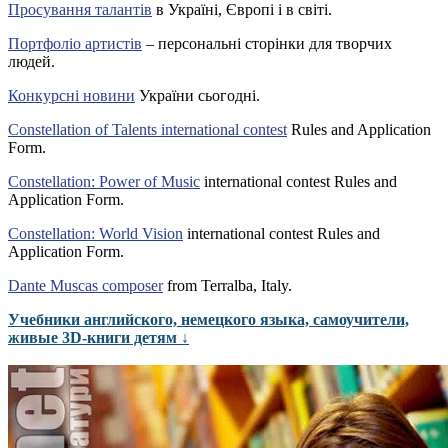
Просування талантів
в Україні, Європі і в світі.
Портфоліо артистів
– персональні сторінки для творчих
людей.
Конкурсні новини
України сьогодні.
Constellation of Talents international contest
Rules and Application
Form.
Constellation: Power of Music
international contest Rules and
Application Form.
Constellation: World Vision
international contest Rules and
Application Form.
Dante Muscas composer
from Terralba, Italy.
Учебники английского, немецкого языка, самоучители,
живые 3D-книги детям ↓