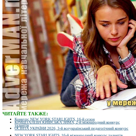
ЧИТАЙТЕ ТАКЖЕ:
Конкурс NEW YORK STARLIGHTS, 16-й сезон
КРИШТАЛЕВА КИЇВСЬКА ЗИМА, 2-й міжнародний конкурс
талантів
ОСВІТА УКРАЇНИ 2026, 3-й всеукраїнський педагогічний конкурс
NEW YORK STARLIGHTS, 16-й міжнародний конкурс талантів