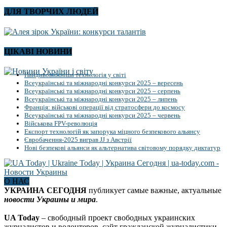
ДЛЯ ТВОРЧИХ ЛЮДЕЙ
ЦІКАВІ НОВИНИ
Найдивовижніша технологія у світі
Всеукраїнські та міжнародні конкурси 2025 – вересень
Всеукраїнські та міжнародні конкурси 2025 – серпень
Всеукраїнські та міжнародні конкурси 2025 – липень
Франція: військові операції від стратосфери до космосу
Всеукраїнські та міжнародні конкурси 2025 – червень
Військова FPV-революція
Експорт технологій як запорука міцного безпекового альянсу
Євробачення-2025 виграв JJ з Австрії
Нові безпекові альянси як альтернатива світовому порядку диктатур
О НАС
УКРАИНА СЕГОДНЯ
публикует самые важные, актуальные
новости Украины и мира
.
UA Today
– свободный проект свободных украинских
журналистов и волонтеров, сайт гражданской журналистики.