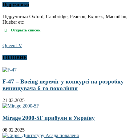
Підручники
Підручники Oxford, Cambridge, Pearson, Express, Macmillan,
Hueber etc
Открыть список
QueenTV
ГОЛОВНЕ
F-47 – Boeing переміг у конкурсі на розробку
винищувача 6-го покоління
21.03.2025
Mirage 2000-5F прибули в Україну
08.02.2025