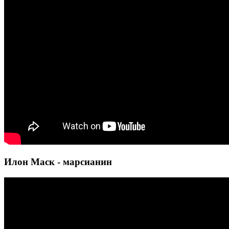
Илон Маск - марсианин