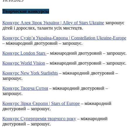
Творческие конкурсы
Конкурс Алея Зірок України | Alley of Stars Ukraine
запрошує
дітей і дорослих, таланти усіх мистецтв.
Конкурс Сузір’я Україна-Європа | Constellation Ukraine-Europe
– міжнародний двотуровий – запрошує.
Конкурс London Stars
– міжнародний двотуровий – запрошує.
Конкурс World Vision
– міжнародний двотуровий – запрошує.
Конкурс New York Starlights
– міжнародний двотуровий –
запрошує.
Конкурс Творча Сотня
– міжнародний двотуровий –
запрошує.
Конкурс Зірки Європи | Stars of Europe
– міжнародний
двотуровий – запрошує.
Конкурс Суперпремія творчого року
– міжнародний
двотуровий – запрошує.