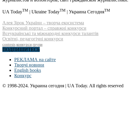
TM
TM
TM
UA Today
| Ukraine Today
| Украина Сегодня
Алея Зірок України – творча екосистема
Конкурсний портал – справжні конкурси
Всеукраїнські та міжнародні конкурси талантів
Освітні, педагогічні конкурси
contests
конкурси
групи
ПОДПИШИТЕСЬ
РЕКЛАМА на сайте
Творчі новини
English books
Конкурс
© 1998-2024. Украина сегодня | UA Today. All rights reserved