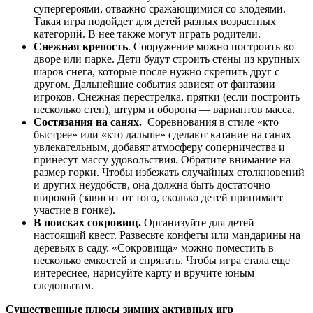
супергероями, отважно сражающимися со злодеями.
Такая игра подойдет для детей разных возрастных
категорий. В нее также могут играть родители.
Снежная крепость
. Сооружение можно построить во
дворе или парке. Дети будут строить стены из крупных
шаров снега, которые после нужно скрепить друг с
другом. Дальнейшие события зависят от фантазии
игроков. Снежная перестрелка, прятки (если построить
несколько стен), штурм и оборона — вариантов масса.
Состязания на санях.
Соревнования в стиле «кто
быстрее» или «кто дальше» сделают катание на санях
увлекательным, добавят атмосферу соперничества и
принесут массу удовольствия. Обратите внимание на
размер горки. Чтобы избежать случайных столкновений
и других неудобств, она должна быть достаточно
широкой (зависит от того, сколько детей принимает
участие в гонке).
В поисках сокровищ.
Организуйте для детей
настоящий квест. Развесьте конфеты или мандарины на
деревьях в саду. «Сокровища» можно поместить в
несколько емкостей и спрятать. Чтобы игра стала еще
интереснее, нарисуйте карту и вручите юным
следопытам.
Существенные плюсы зимних активных игр