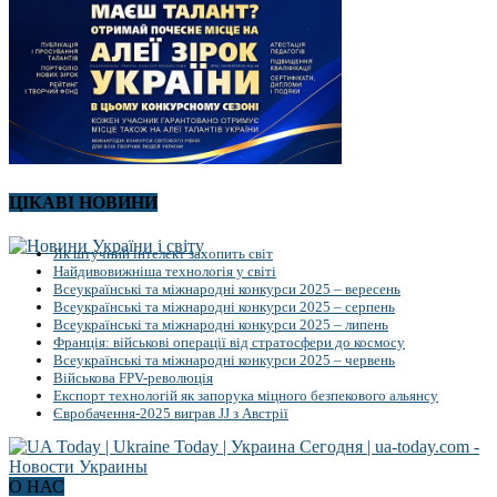
ЦІКАВІ НОВИНИ
Як штучний інтелект захопить світ
Найдивовижніша технологія у світі
Всеукраїнські та міжнародні конкурси 2025 – вересень
Всеукраїнські та міжнародні конкурси 2025 – серпень
Всеукраїнські та міжнародні конкурси 2025 – липень
Франція: військові операції від стратосфери до космосу
Всеукраїнські та міжнародні конкурси 2025 – червень
Військова FPV-революція
Експорт технологій як запорука міцного безпекового альянсу
Євробачення-2025 виграв JJ з Австрії
О НАС