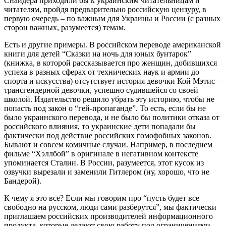
Снайдера приходили бы к украинским читательницам и
читателям, пройдя предварительно российскую цензуру, в
первую очередь – по важным для Украины и России (с разных
сторон важных, разумеется) темам.
Есть и другие примеры. В российском переводе американской
книги для детей “Сказки на ночь для юных бунтарок”
(книжка, в которой рассказывается про женщин, добившихся
успеха в разных сферах от технических наук и армии до
спорта и искусства) отсутствует история девочки Кой Мэтис –
трансгендерной девочки, успешно судившейся со своей
школой. Издательство решило убрать эту историю, чтобы не
попасть под закон о “гей-пропаганде”. То есть, если бы не
было украинского перевода, и не было бы политики отказа от
российского влияния, то украинские дети попадали бы
фактически под действие российских гомофобных законов.
Бывают и совсем комичные случаи. Например, в последнем
фильме “Хэллбой” в оригинале в негативном контексте
упоминается Сталин. В России, разумеется, этот кусок из
озвучки вырезали и заменили Гитлером (ну, хорошо, что не
Бандерой).
К чему я это все? Если мы говорим про “пусть будет все
свободно на русском, люди сами разберутся”, мы фактически
приглашаем российских производителей информационного
продукта, которые делают свою работу под ограничениями