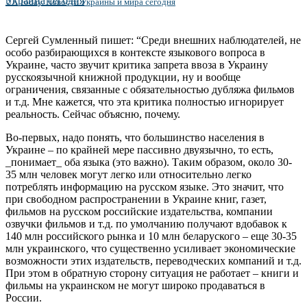
UA Today. Новости Украины и мира сегодня
Сергей Сумленный пишет: “Среди внешних наблюдателей, не
особо разбирающихся в контексте языкового вопроса в
Украине, часто звучит критика запрета ввоза в Украину
русскоязычной книжной продукции, ну и вообще
ограничения, связанные с обязательностью дубляжа фильмов
и т.д. Мне кажется, что эта критика полностью игнорирует
реальность. Сейчас объясню, почему.
Во-первых, надо понять, что большинство населения в
Украине – по крайней мере пассивно двуязычно, то есть,
_понимает_ оба языка (это важно). Таким образом, около 30-
35 млн человек могут легко или относительно легко
потреблять информацию на русском языке. Это значит, что
при свободном распространении в Украине книг, газет,
фильмов на русском российские издательства, компании
озвучки фильмов и т.д. по умолчанию получают вдобавок к
140 млн российского рынка и 10 млн беларуского – еще 30-35
млн украинского, что существенно усиливает экономические
возможности этих издательств, переводческих компаний и т.д.
При этом в обратную сторону ситуация не работает – книги и
фильмы на украинском не могут широко продаваться в
России.