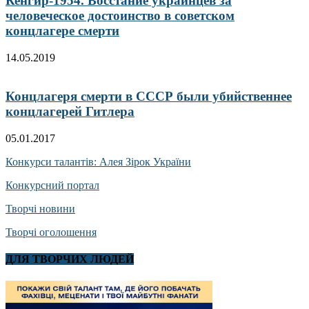
Кенгир-1954. Восстание украинцев за
человеческое достоинство в советском
концлагере смерти
14.05.2019
Концлагеря смерти в СССР были убийственнее
концлагерей Гитлера
05.01.2017
Конкурси талантів: Алея Зірок України
Конкурсний портал
Творчі новини
Творчі оголошення
ДЛЯ ТВОРЧИХ ЛЮДЕЙ