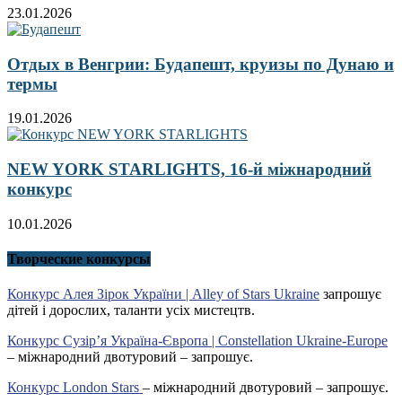
23.01.2026
Отдых в Венгрии: Будапешт, круизы по Дунаю и
термы
19.01.2026
NEW YORK STARLIGHTS, 16-й міжнародний
конкурс
10.01.2026
Творческие конкурсы
Конкурс Алея Зірок України | Alley of Stars Ukraine
запрошує
дітей і дорослих, таланти усіх мистецтв.
Конкурс Сузір’я Україна-Європа | Constellation Ukraine-Europe
– міжнародний двотуровий – запрошує.
Конкурс London Stars
– міжнародний двотуровий – запрошує.