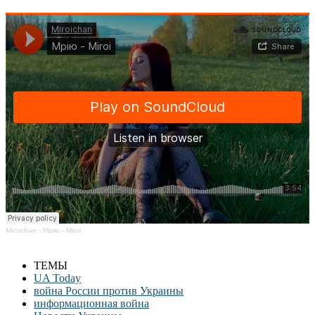
Miroichan
·
Мрію - Miroi
ТЕМЫ
UA Today
война России против Украины
информационная война