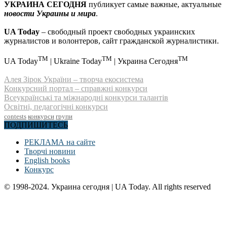
УКРАИНА СЕГОДНЯ
публикует самые важные, актуальные
новости Украины и мира
.
UA Today
– свободный проект свободных украинских
журналистов и волонтеров, сайт гражданской журналистики.
TM
TM
TM
UA Today
| Ukraine Today
| Украина Сегодня
Алея Зірок України – творча екосистема
Конкурсний портал – справжні конкурси
Всеукраїнські та міжнародні конкурси талантів
Освітні, педагогічні конкурси
contests
конкурси
групи
ПОДПИШИТЕСЬ
РЕКЛАМА на сайте
Творчі новини
English books
Конкурс
© 1998-2024. Украина сегодня | UA Today. All rights reserved