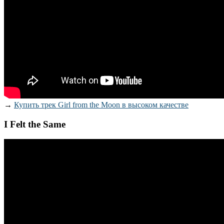
→
Купить трек Girl from the Moon в высоком качестве
I Felt the Same