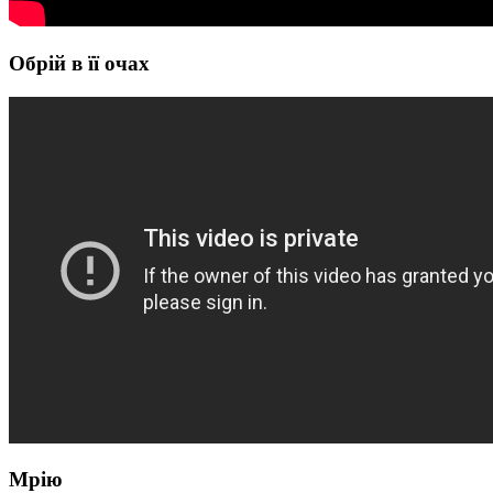
Обрій в її очах
Мрію