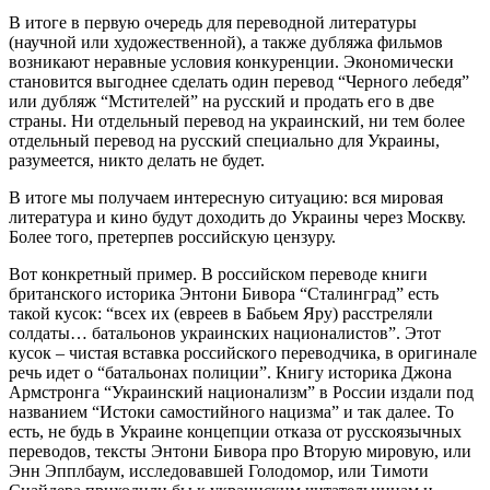
В итоге в первую очередь для переводной литературы
(научной или художественной), а также дубляжа фильмов
возникают неравные условия конкуренции. Экономически
становится выгоднее сделать один перевод “Черного лебедя”
или дубляж “Мстителей” на русский и продать его в две
страны. Ни отдельный перевод на украинский, ни тем более
отдельный перевод на русский специально для Украины,
разумеется, никто делать не будет.
В итоге мы получаем интересную ситуацию: вся мировая
литература и кино будут доходить до Украины через Москву.
Более того, претерпев российскую цензуру.
Вот конкретный пример. В российском переводе книги
британского историка Энтони Бивора “Сталинград” есть
такой кусок: “всех их (евреев в Бабьем Яру) расстреляли
солдаты… батальонов украинских националистов”. Этот
кусок – чистая вставка российского переводчика, в оригинале
речь идет о “батальонах полиции”. Книгу историка Джона
Армстронга “Украинский национализм” в России издали под
названием “Истоки самостийного нацизма” и так далее. То
есть, не будь в Украине концепции отказа от русскоязычных
переводов, тексты Энтони Бивора про Вторую мировую, или
Энн Эпплбаум, исследовавшей Голодомор, или Тимоти