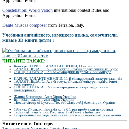
Application Form.
Constellation: World Vision
international contest Rules and
Application Form.
Dante Muscas composer
from Terralba, Italy.
Учебники английского, немецкого языка, самоучители,
живые 3D-книги детям ↓
ЧИТАЙТЕ ТАКЖЕ:
Конкурс ПАРИЖ: ТАЛАНТИ ЄВРОПИ, 11-й сезон
ТАЛАНТ ПЕДАГОГА, 8-й всеукраїнський педагогічний конкурс
СОНЦЕ СОКРАТА, 12-й міжнародний педагогічний конкурс
ПАРИЖ: ТАЛАНТИ ЄВРОПИ, 11-й міжнародний конкурс талантів
ТАЛАНТ ПЕДАГОГА, 8-й всеукраїнський конкурс педагогічної
майстерності
СОНЦЕ СОКРАТА, 12-й міжнародний конкурс педагогічної
майстерності
Жанна Безрукова | Алея Зірок України
Іван Вілянський | Алея Зірок України
Theatre Group of Lyceum No. 93, Class 5-A | Алея Зірок України
18% українських підлітків хоча б 1 раз пробували накротики
Technical Translation: Precision That Powers Industries
Современные методы лечения кариеса и некариозных поражений
Читайте нас в Твиттере:
Твит-новости Украины @uatodaynews