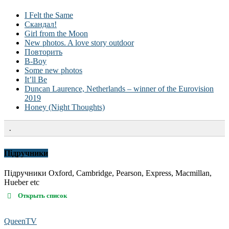
I Felt the Same
Скандал!
Girl from the Moon
New photos. A love story outdoor
Повторить
B-Boy
Some new photos
It’ll Be
Duncan Laurence, Netherlands – winner of the Eurovision
2019
Honey (Night Thoughts)
.
Підручники
Підручники Oxford, Cambridge, Pearson, Express, Macmillan,
Hueber etc
Открыть список
QueenTV