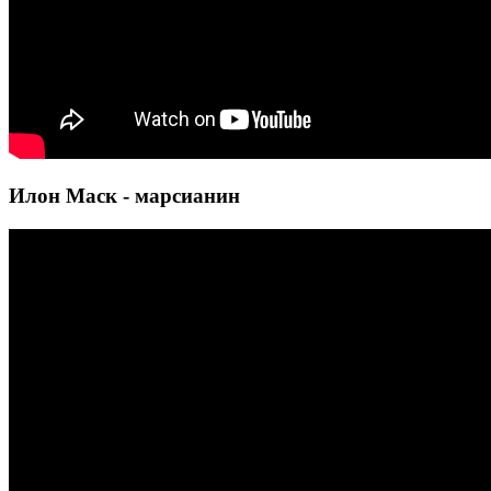
Илон Маск - марсианин