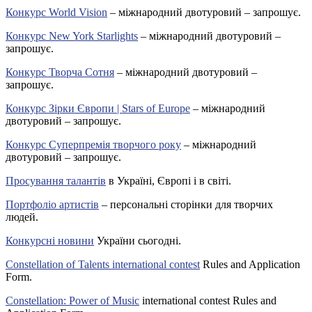
Конкурс World Vision
– міжнародний двотуровий – запрошує.
Конкурс New York Starlights
– міжнародний двотуровий –
запрошує.
Конкурс Творча Сотня
– міжнародний двотуровий –
запрошує.
Конкурс Зірки Європи | Stars of Europe
– міжнародний
двотуровий – запрошує.
Конкурс Суперпремія творчого року
– міжнародний
двотуровий – запрошує.
Просування талантів
в Україні, Європі і в світі.
Портфоліо артистів
– персональні сторінки для творчих
людей.
Конкурсні новини
України сьогодні.
Constellation of Talents international contest
Rules and Application
Form.
Constellation: Power of Music
international contest Rules and