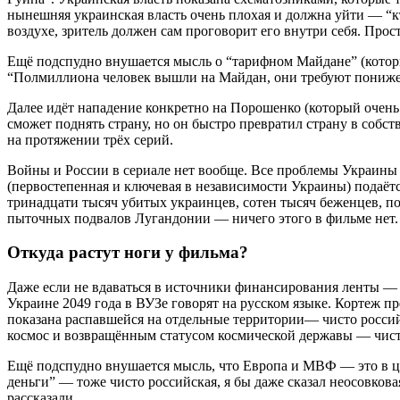
нынешняя украинская власть очень плохая и должна уйти — “к
воздухе, зритель должен сам проговорит его внутри себя. Прос
Ещё подспудно внушается мысль о “тарифном Майдане” (которы
“Полмиллиона человек вышли на Майдан, они требуют понижения
Далее идёт нападение конкретно на Порошенко (который очень
сможет поднять страну, но он быстро превратил страну в соб
на протяжении трёх серий.
Войны и России в сериале нет вообще. Все проблемы Украины 
(первостепенная и ключевая в независимости Украины) подаётс
тринадцати тысяч убитых украинцев, сотен тысяч беженцев, 
пыточных подвалов Лугандонии — ничего этого в фильме нет. Е
Откуда растут ноги у фильма?
Даже если не вдаваться в источники финансирования ленты — р
Украине 2049 года в ВУЗе говорят на русском языке. Кортеж пр
показана распавшейся на отдельные территории— чисто российс
космос и возвращённым статусом космической державы — чисто
Ещё подспудно внушается мысль, что Европа и МВФ — это в цел
деньги” — тоже чисто российская, я бы даже сказал неосовков
рассказали.