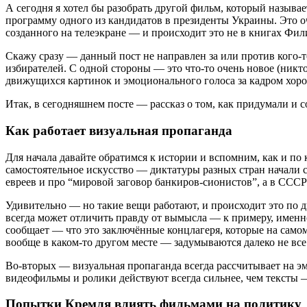
А сегодня я хотел бы разобрать другой фильм, который назыв
программу одного из кандидатов в президенты Украины. Это о
созданного на телеэкране — и происходит это не в книгах Фил
Скажу сразу — данный пост не направлен за или против кого-т
избирателей. С одной стороны — это что-то очень новое (никто
движущихся картинок и эмоционального голоса за кадром хор
Итак, в сегодняшнем посте — рассказ о том, как придумали и с
Как работает визуальная пропаганда
Для начала давайте обратимся к истории и вспомним, как и по
самостоятельное искусство — диктатуры разных стран начали с
евреев и про “мировой заговор банкиров-сионистов”, а в ССС
Удивительно — но такие вещи работают, и происходит это по 
всегда может отличить правду от вымысла — к примеру, именно 
сообщает — что это заключённые концлагеря, которые на самом 
вообще в каком-то другом месте — задумываются далеко не все 
Во-вторых — визуальная пропаганда всегда рассчитывает на э
видеофильмы и ролики действуют всегда сильнее, чем тексты — 
Попытки Кремля влиять фильмами на политику