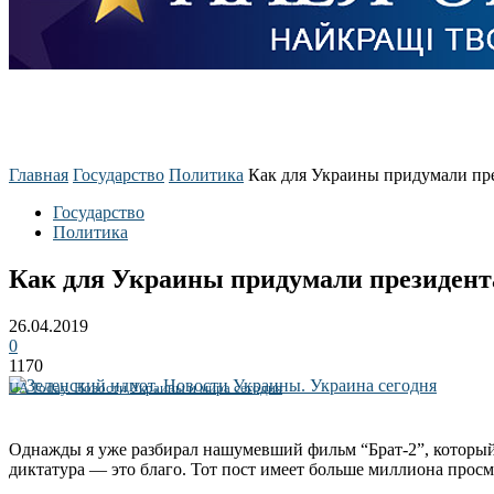
Главная
Государство
Политика
Как для Украины придумали пр
Государство
Политика
Как для Украины придумали президент
26.04.2019
0
1170
UA Today. Новости Украины и мира сегодня
Однажды я уже разбирал нашумевший фильм “Брат-2”, которы
диктатура — это благо. Тот пост имеет больше миллиона просмо