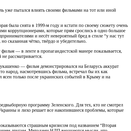
мль уже пытался влиять своими фильмами на тот или иной
ая была снята в 1999-м году и кстати по своему сюжету очень
ными коррупционерами, которые прям срослись в одно большое
принимателями и несёт невероятный бред в стиле “у нас тут
но сказанная чётко, твёрдо и убедительно.
 фильм — в ленте в пропагандистской манере показывается,
 не рассматривается.
Лукашенко — фильм демонстрировался на Беларусь аккурат
то народ, насмотревшись фильма, встречал бы их как
ал ясен только после украинских событий в Крыму и на
едвыборную программу Зеленского. Для тех, кто не смотрел
 Украины и лихо решает все накопившиеся проблемы, которые
показываются страшным кризисом под названием “Вторая
я ничем другим. Методами НЛП внушаются мысли, что