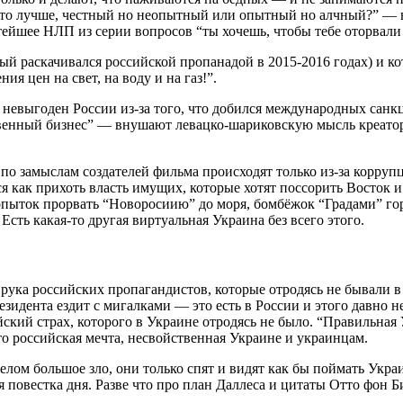
то лучше, честный но неопытный или опытный но алчный?” — во
тейшее НЛП из серии вопросов “ты хочешь, чтобы тебе оторвали 
й раскачивался российской пропанадой в 2015-2016 годах) и к
 цен на свет, на воду и на газ!”.
 невыгоден России из-за того, что добился международных санк
ственный бизнес” — внушают левацко-шариковскую мысль креаторы
по замыслам создателей фильма происходят только из-за корруп
я как прихоть власть имущих, которые хотят поссорить Восток 
попыток прорвать “Новоросиию” до моря, бомбёжок “Градами” г
сть какая-то другая виртуальная Украина без всего этого.
ука российских пропагандистов, которые отродясь не бывали в 
езидента ездит с мигалками — это есть в России и этого давно н
кий страх, которого в Украине отродясь не было. “Правильная 
 российская мечта, несвойственная Украине и украинцам.
ом большое зло, они только спят и видят как бы поймать Украин
ая повестка дня. Разве что про план Даллеса и цитаты Отто фон