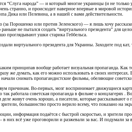
ается “Слуга народа” — и который многие украинцы (и не тольк
чень странно, и происходит наверное впервые в мировой истори
ипа Дика или Пелевина, а в нашей с вами действительности.
о (за Порошенко или против Зеленского) — я лишь хочу рассказа
 раньше не пытался создать “виртуального президента” для целой
ошо проглядывают ушки старика Геббельса.
оздали виртуального президента для Украины. Заходите под кат, 
 каким принципав вообще работает визуальная пропаганда. Как т
разу же думать, как его можно использовать в своих интересах
Р начали снимать пропагандистские фильмы, обеляющие советски
двум причинам. Во-первых, мозг воспринимает движущиеся карти
так работала советская пропаганда в фильме о концлагерях . Вот
деле живут очень хорошо, а писатели, которые рассказывают о г
зрители, большинство просто верило всему, что показано на экр
моции, информация подаётся с быстрой скоростью, и зрители пр
в них всё уже проговорили и разжевали за вас. И подумали за в