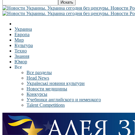
Украина
Европа
Мир
Культура
Техно
Знания
Юмор
Все
Все разделы
Head News
Українські новини культури
Новости медицины
Конкурсы
Учебники английского и немецкого
Talent Competitions