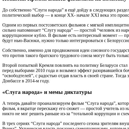
До собственно “Слуги народа” я ещё дойду в следующих раздел
политический выбор — в конце XX- начале XXI века это прои
Одним из первых постсоветских фильмов с мягкой имплицитной
сильно напоминает “Слугу народа” — простой “человек из нар
коррупционное кубло. В фильме есть интересный момент — прав
будут нью-Васюки, нужно только интегрироваться с Белоруссие
Собственно, именно для продвижения идеи союзного государств
что против такого братского трудового союза могут быть толь
Второй попыткой Кремля повлиять на политику Беларуси стал
перед выборами 2010 года и возымел эффект разорвавшейся бом
“освободтелей”, с радостью отдав власть в своей стране. Тогд
Донбассе в 2014-м году.
«Слуга народа» и мемы диктатуры
А теперь давайте проанализируем фильм “Слуга народа”, кото
фильм, я вкратце перескажу его сюжет — простой учитель из 
никто не мог решить раньше из-за “тотальной коррупции и схе
В трех сериях “Слуги народа” последнего сезона зрителям в
Руина”. Украинская власть показана схематозниками, которые