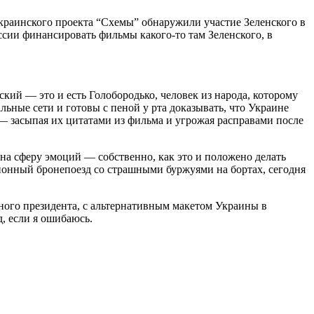
краинского проекта “Схемы” обнаружили участие Зеленского в
сии финансировать фильмы какого-то там Зеленского, в
ий — это и есть Голобородько, человек из народа, которому
льные сети и готовы с пеной у рта доказывать, что Украине
” — засыпая их цитатами из фильма и угрожая расправами после
 на сферу эмоций — собственно, как это и положено делать
ионный бронепоезд со страшными буржуями на бортах, сегодня
ьного президента, с альтернативным макетом Украины в
, если я ошибаюсь.