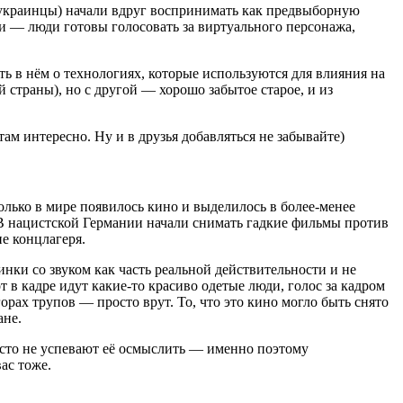
о украинцы) начали вдруг воспринимать как предвыборную
и — люди готовы голосовать за виртуального персонажа,
ть в нём о технологиях, которые используются для влияния на
 страны), но с другой — хорошо забытое старое, и из
там интересно. Ну и в друзья добавляться не забывайте)
олько в мире появилось кино и выделилось в более-менее
. В нацистской Германии начали снимать гадкие фильмы против
е концлагеря.
нки со звуком как часть реальной действительности и не
 в кадре идут какие-то красиво одетые люди, голос за кадром
орах трупов — просто врут. То, что это кино могло быть снято
ане.
осто не успевают её осмыслить — именно поэтому
ас тоже.