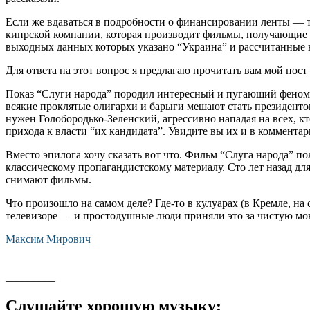
Если же вдаваться в подробности о финансировании ленты — т
кипрской компании, которая производит фильмы, получающие г
выходных данных которых указано “Украина” и рассчитанные н
Для ответа на этот вопрос я предлагаю прочитать вам мой пост 
Показ “Слуги народа” породил интересный и пугающий феномен
всякие проклятые олигархи и барыги мешают стать президентом.
нужен Голобородько-Зеленский, агрессивно нападая на всех, к
прихода к власти “их кандидата”. Увидите вы их и в комментар
Вместо эпилога хочу сказать вот что. Фильм “Слуга народа” п
классическому пропагандистскому материалу. Сто лет назад д
снимают фильмы.
Что произошло на самом деле? Где-то в кулуарах (в Кремле, н
телевизоре — и простодушные люди приняли это за чистую моне
Максим Мирович
_________
Слушайте хорошую музыку: