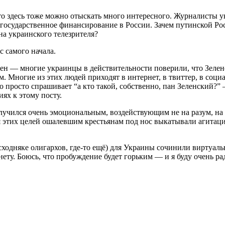
о здесь тоже можно отыскать много интересного. Журналисты у
осударственное финансирование в России. Зачем путинской Рос
а украинского телезрителя?
с самого начала.
 — многие украинцы в действительности поверили, что Зеленск
 Многие из этих людей приходят в интернет, в твиттер, в социа
то просто спрашивает “а кто такой, собственно, пан Зеленский?
иях к этому посту.
олучился очень эмоциональным, воздействующим не на разум, на
ля этих целей ошалевшим крестьянам под нос выкатывали агитац
а сходняке олигархов, где-то ещё) для Украины сочинили виртуал
ту. Боюсь, что пробуждение будет горьким — и я буду очень рад