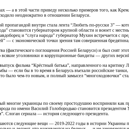
ах — а в этой части приведу несколько примеров того, как Кре
сходило неоднократно в отношении Беларуси.
 пропагандой внутри стала лента “Любить по-русски 3” — котор
ода” становится губернатором крупной области и воюет с мест
доборец и “слуга народа” губернатор Мухин встречается с пред
й” — с экономической точки зрения там совершенная бредятина, 
а (фактического поглощения Россией Беларуси) и был снят этот
ко всякие уголовники и коррупционные бандиты — других версий
 выпуск фильма “Крёстный батька”, направленного на критику 
бы — если бы в то время в Беларусь въехали российские танки, 
а это было чем-то новым, и полный замысел “многоходовочки” ст
рый многие украинцы по своему простодушию восприняли как пр
народа по имени Василий Голобородько становится президентом
м”. Слоган сериала — история следующего президента.
нушаются следующие вещи — 2019-2022 годы в истории Украины 
 только и делают, что наживаются на бедных — и не занимаютс