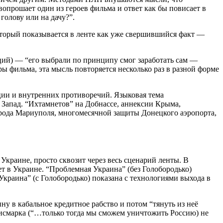
прошает один из героев фильма и ответ как бы повисает в
голову или на дачу?”.
оторый показывается в ленте как уже свершившийся факт —
ций) — “его выбрали по принципу смог заработать сам —
 фильма, эта мысль повторяется несколько раз в разной форме
ции и внутренних противоречий. Языковая тема
и Запад. “Ихтамнетов” на Добнассе, аннексии Крыма,
орода Мариуполя, многомесячной защиты Донецкого аэропорта,
Украине, просто сквозит через весь сценарий ленты. В
ет в Украине. “Проблемная Украина” (без Голобородько)
Украина” (с Голобородько) показана с технологиями выхода в
у в кабальное кредитное рабство и потом “тянуть из неё
 Бисмарка (“…только тогда мы сможем уничтожить Россию) не