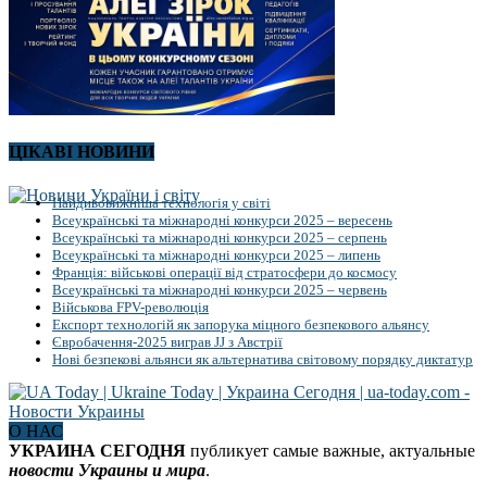
ЦІКАВІ НОВИНИ
Найдивовижніша технологія у світі
Всеукраїнські та міжнародні конкурси 2025 – вересень
Всеукраїнські та міжнародні конкурси 2025 – серпень
Всеукраїнські та міжнародні конкурси 2025 – липень
Франція: військові операції від стратосфери до космосу
Всеукраїнські та міжнародні конкурси 2025 – червень
Військова FPV-революція
Експорт технологій як запорука міцного безпекового альянсу
Євробачення-2025 виграв JJ з Австрії
Нові безпекові альянси як альтернатива світовому порядку диктатур
О НАС
УКРАИНА СЕГОДНЯ
публикует самые важные, актуальные
новости Украины и мира
.