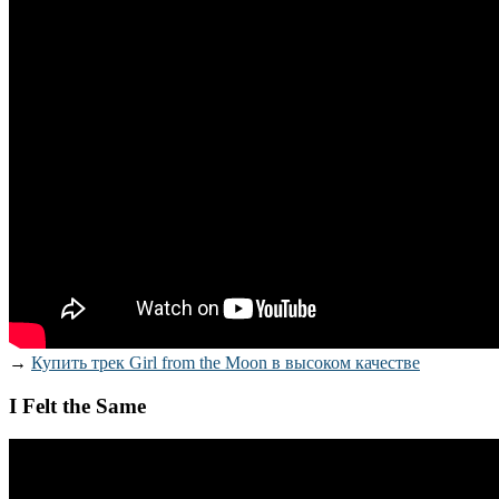
→
Купить трек Girl from the Moon в высоком качестве
I Felt the Same