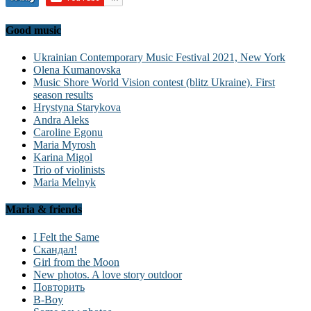
Good music
Ukrainian Contemporary Music Festival 2021, New York
Olena Kumanovska
Music Shore World Vision contest (blitz Ukraine). First
season results
Hrystyna Starykova
Andra Aleks
Caroline Egonu
Maria Myrosh
Karina Migol
Trio of violinists
Maria Melnyk
Maria & friends
I Felt the Same
Скандал!
Girl from the Moon
New photos. A love story outdoor
Повторить
B-Boy