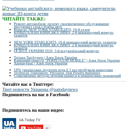
ЧИТАЙТЕ ТАКЖЕ:
Ремонт автомобиля: почему своевременное обслуживание
продлевает срок службы авто
Конкурс NEW YORK STARLIGHTS, 16-й сезон
КРИШТАЛЕВА КИЇВСЬКА ЗИМА, 2-й міжнародний конкурс
талантів
NEW YORK STARLIGHTS, 16-й міжнародний конкурс талантів
КРИШТАЛЕВА КИЇВСЬКА ЗИМА, 2-й міжнародний конкурс
талантів
ОСВІТА УКРАЇНИ 2026, 3-й всеукраїнський конкурс
Tetiana Tarchynets | Алея Зірок України
Камерний оркестр “PERPETUUM MOBILE” | Алея Зірок України
Харків-брас | Алея Зірок України
18% українських підлітків хоча б 1 раз пробували накротики
Technical Translation: Precision That Powers Industries
Современные методы лечения кариеса и некариозных поражений
Читайте нас в Твиттере:
Твит-новости Украины @uatodaynews
Подпишитесь на нас в Facebook:
Подпишитесь на наши видео: