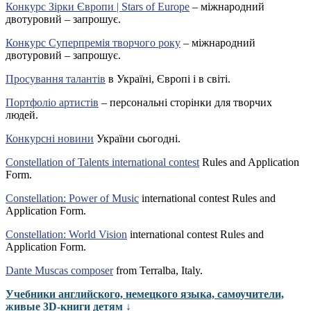
Конкурс Зірки Європи | Stars of Europe
– міжнародний
двотуровий – запрошує.
Конкурс Суперпремія творчого року
– міжнародний
двотуровий – запрошує.
Просування талантів
в Україні, Європі і в світі.
Портфоліо артистів
– персональні сторінки для творчих
людей.
Конкурсні новини
України сьогодні.
Constellation of Talents international contest
Rules and Application
Form.
Constellation: Power of Music
international contest Rules and
Application Form.
Constellation: World Vision
international contest Rules and
Application Form.
Dante Muscas composer
from Terralba, Italy.
Учебники английского, немецкого языка, самоучители,
живые 3D-книги детям ↓