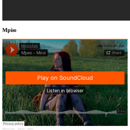
Мрію
Miroichan
·
Мрію - Miroi