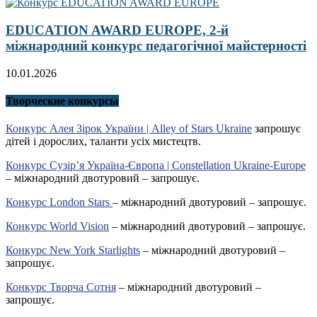
EDUCATION AWARD EUROPE, 2-й
міжнародний конкурс педагогічної майстерності
10.01.2026
Творческие конкурсы
Конкурс Алея Зірок України | Alley of Stars Ukraine
запрошує
дітей і дорослих, таланти усіх мистецтв.
Конкурс Сузір’я Україна-Європа | Constellation Ukraine-Europe
– міжнародний двотуровий – запрошує.
Конкурс London Stars
– міжнародний двотуровий – запрошує.
Конкурс World Vision
– міжнародний двотуровий – запрошує.
Конкурс New York Starlights
– міжнародний двотуровий –
запрошує.
Конкурс Творча Сотня
– міжнародний двотуровий –
запрошує.