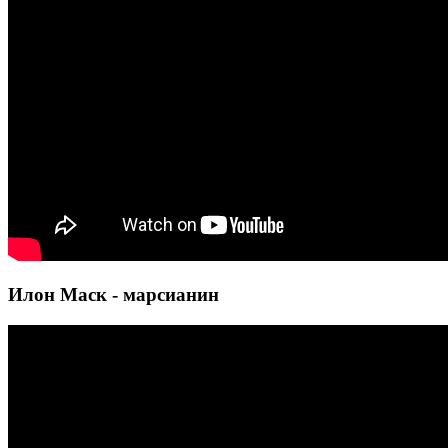
Илон Маск - марсианин