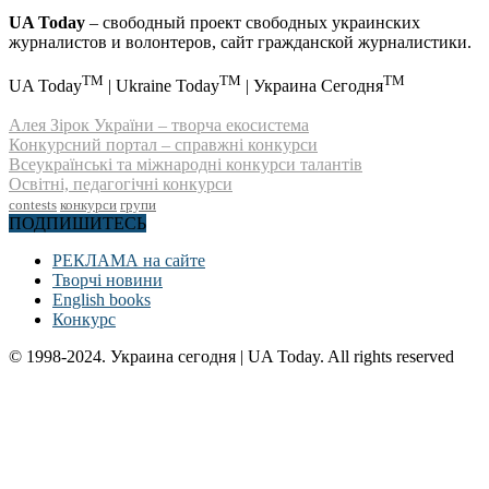
UA Today
– свободный проект свободных украинских
журналистов и волонтеров, сайт гражданской журналистики.
TM
TM
TM
UA Today
| Ukraine Today
| Украина Сегодня
Алея Зірок України – творча екосистема
Конкурсний портал – справжні конкурси
Всеукраїнські та міжнародні конкурси талантів
Освітні, педагогічні конкурси
contests
конкурси
групи
ПОДПИШИТЕСЬ
РЕКЛАМА на сайте
Творчі новини
English books
Конкурс
© 1998-2024. Украина сегодня | UA Today. All rights reserved