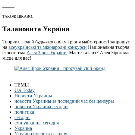
_____
ТАКОЖ ЦІКАВО:
Талановита Україна
Творчих людей будь-якого віку і рівня майстерності запрошує
на
всеукраїнські та міжнародні конкурси
Національна творча
екосистема
Алея Зірок України
. Маєте талант? Алея Зірок має
місце для вас!
ТЕМЫ
UA Today
Новости Украины
новости Украины за последний час без цензуры
новости Украины сегодня
политика
сегодня
сми украины сегодня
Украина
Украина новости сегодня