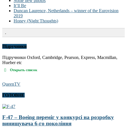
Some new photos
It’ll Be
Duncan Laurence, Netherlands – winner of the Eurovision
2019
Honey (Night Thoughts)
.
Підручники
Підручники Oxford, Cambridge, Pearson, Express, Macmillan,
Hueber etc
Открыть список
QueenTV
ГОЛОВНЕ
F-47 – Boeing переміг у конкурсі на розробку
винищувача 6-го покоління