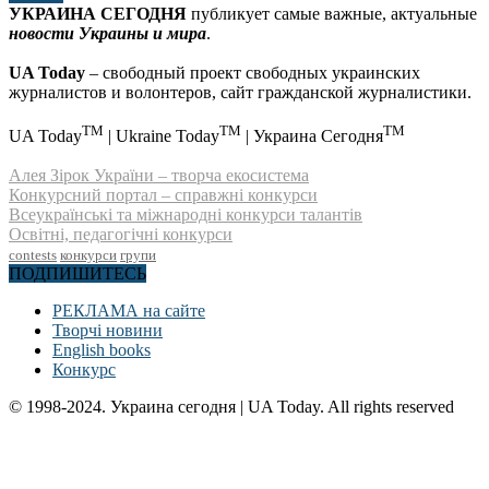
УКРАИНА СЕГОДНЯ
публикует самые важные, актуальные
новости Украины и мира
.
UA Today
– свободный проект свободных украинских
журналистов и волонтеров, сайт гражданской журналистики.
TM
TM
TM
UA Today
| Ukraine Today
| Украина Сегодня
Алея Зірок України – творча екосистема
Конкурсний портал – справжні конкурси
Всеукраїнські та міжнародні конкурси талантів
Освітні, педагогічні конкурси
contests
конкурси
групи
ПОДПИШИТЕСЬ
РЕКЛАМА на сайте
Творчі новини
English books
Конкурс
© 1998-2024. Украина сегодня | UA Today. All rights reserved