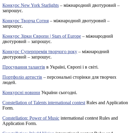
Конкурс New York Starlights
– міжнародний двотуровий –
запрошує.
Конкурс Творча Сотня
– міжнародний двотуровий –
запрошує.
Конкурс Зірки Європи | Stars of Europe
– міжнародний
двотуровий – запрошує.
Конкурс Суперпремія творчого року
– міжнародний
двотуровий – запрошує.
Просування талантів
в Україні, Європі і в світі.
Портфоліо артистів
– персональні сторінки для творчих
людей.
Конкурсні новини
України сьогодні.
Constellation of Talents international contest
Rules and Application
Form.
Constellation: Power of Music
international contest Rules and
Application Form.