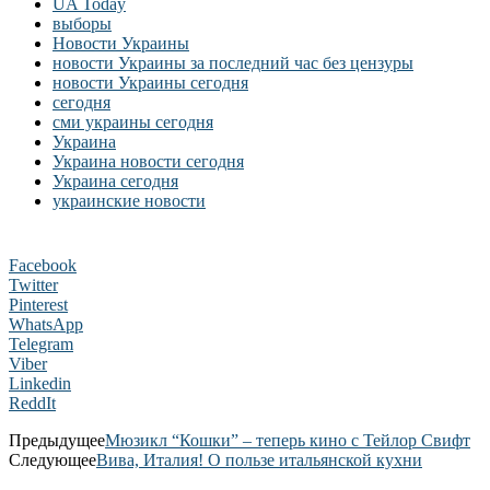
UA Today
выборы
Новости Украины
новости Украины за последний час без цензуры
новости Украины сегодня
сегодня
сми украины сегодня
Украина
Украина новости сегодня
Украина сегодня
украинские новости
Facebook
Twitter
Pinterest
WhatsApp
Telegram
Viber
Linkedin
ReddIt
Предыдущее
Мюзикл “Кошки” – теперь кино с Тейлор Свифт
Следующее
Вива, Италия! О пользе итальянской кухни