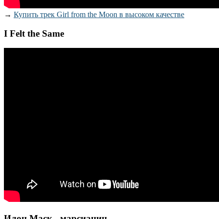
→
Купить трек Girl from the Moon в высоком качестве
I Felt the Same
Илон Маск - марсианин