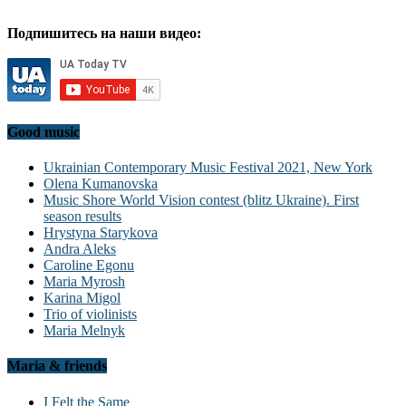
Подпишитесь на наши видео:
Good music
Ukrainian Contemporary Music Festival 2021, New York
Olena Kumanovska
Music Shore World Vision contest (blitz Ukraine). First
season results
Hrystyna Starykova
Andra Aleks
Caroline Egonu
Maria Myrosh
Karina Migol
Trio of violinists
Maria Melnyk
Maria & friends
I Felt the Same