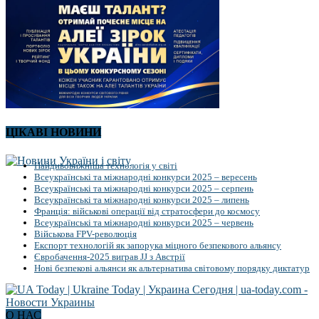
ЦІКАВІ НОВИНИ
Найдивовижніша технологія у світі
Всеукраїнські та міжнародні конкурси 2025 – вересень
Всеукраїнські та міжнародні конкурси 2025 – серпень
Всеукраїнські та міжнародні конкурси 2025 – липень
Франція: військові операції від стратосфери до космосу
Всеукраїнські та міжнародні конкурси 2025 – червень
Військова FPV-революція
Експорт технологій як запорука міцного безпекового альянсу
Євробачення-2025 виграв JJ з Австрії
Нові безпекові альянси як альтернатива світовому порядку диктатур
О НАС