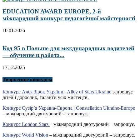
EDUCATION AWARD EUROPE, 2-й
міжнародний конкурс педагогічної майстерності
10.01.2026
Код 95 в Польше для международных водителей
— обучение и работа...
17.12.2025
Творческие конкурсы
Конкурс Алея Зірок України | Alley of Stars Ukraine
запрошує
дітей і дорослих, таланти усіх мистецтв.
Конкурс Сузір’я Україна-Європа | Constellation Ukraine-Europe
– міжнародний двотуровий – запрошує.
Конкурс London Stars
– міжнародний двотуровий – запрошує.
Конкурс World Vision
– міжнародний двотуровий – запрошує.