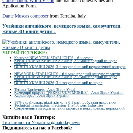
Constellation: World Vision
international contest Rules and
Application Form.
Dante Muscas composer
from Terralba, Italy.
Учебники английского, немецкого языка, самоучители,
живые 3D-книги детям ↓
ЧИТАЙТЕ ТАКЖЕ:
Конкурс NEW YORK STARLIGHTS, 16-й сезон
КРИШТАЛЕВА КИЇВСЬКА ЗИМА, 2-й міжнародний конкурс
талантів
ОСВІТА УКРАЇНИ 2026, 3-й всеукраїнський педагогічний конкурс
NEW YORK STARLIGHTS, 16-й міжнародний конкурс талантів
КРИШТАЛЕВА КИЇВСЬКА ЗИМА, 2-й міжнародний конкурс
талантів
ОСВІТА УКРАЇНИ 2026, 3-й всеукраїнський конкурс
Tetiana Tarchynets | Алея Зірок України
Камерний оркестр “PERPETUUM MOBILE” | Алея Зірок України
Харків-брас | Алея Зірок України
18% українських підлітків хоча б 1 раз пробували накротики
Technical Translation: Precision That Powers Industries
Современные методы лечения кариеса и некариозных поражений
Читайте нас в Твиттере:
Твит-новости Украины @uatodaynews
Подпишитесь на нас в Facebook: