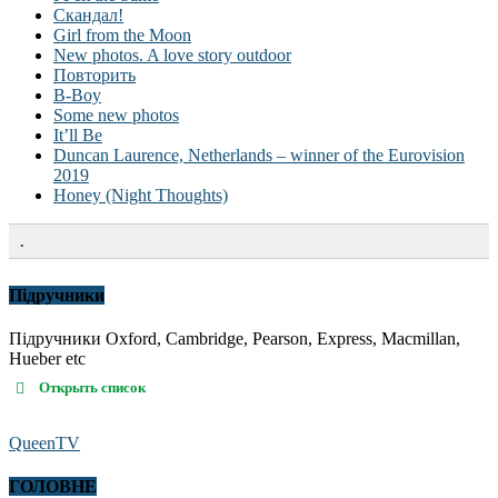
Скандал!
Girl from the Moon
New photos. A love story outdoor
Повторить
B-Boy
Some new photos
It’ll Be
Duncan Laurence, Netherlands – winner of the Eurovision
2019
Honey (Night Thoughts)
.
Підручники
Підручники Oxford, Cambridge, Pearson, Express, Macmillan,
Hueber etc
Открыть список
QueenTV
ГОЛОВНЕ