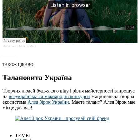
Miroichan
·
Мрію - Miroi
_____
ТАКОЖ ЦІКАВО:
Талановита Україна
Творчих людей будь-якого віку і рівня майстерності запрошує
на
всеукраїнські та міжнародні конкурси
Національна творча
екосистема
Алея Зірок України
. Маєте талант? Алея Зірок має
місце для вас!
ТЕМЫ