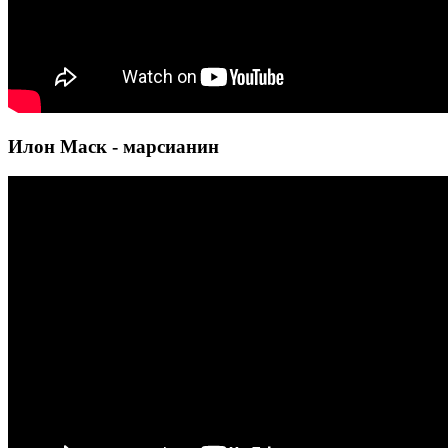
Илон Маск - марсианин