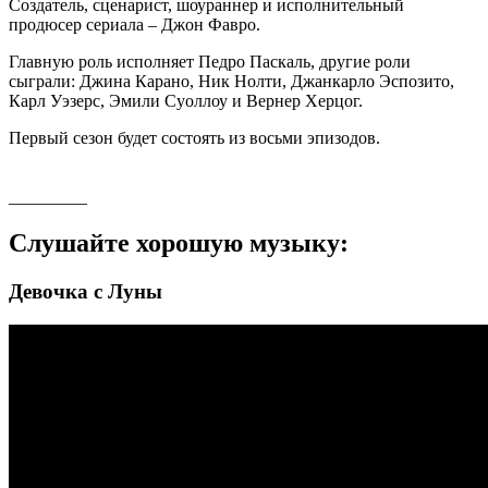
Создатель, сценарист, шоураннер и исполнительный
продюсер сериала – Джон Фавро.
Главную роль исполняет Педро Паскаль, другие роли
сыграли: Джина Карано, Ник Нолти, Джанкарло Эспозито,
Карл Уэзерс, Эмили Суоллоу и Вернер Херцог.
Первый сезон будет состоять из восьми эпизодов.
_________
Слушайте хорошую музыку:
Девочка с Луны