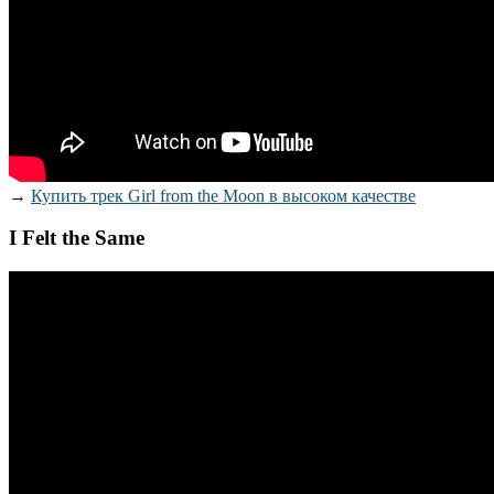
→
Купить трек Girl from the Moon в высоком качестве
I Felt the Same