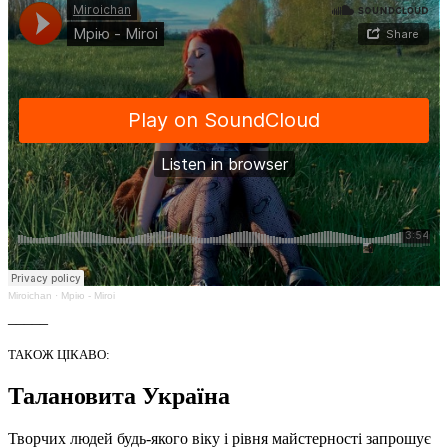
Miroichan
·
Мрію - Miroi
_____
ТАКОЖ ЦІКАВО:
Талановита Україна
Творчих людей будь-якого віку і рівня майстерності запрошує