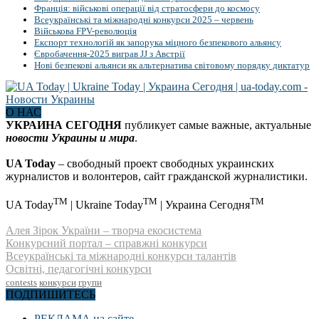
Франція: військові операції від стратосфери до космосу
Всеукраїнські та міжнародні конкурси 2025 – червень
Військова FPV-революція
Експорт технологій як запорука міцного безпекового альянсу
Євробачення-2025 виграв JJ з Австрії
Нові безпекові альянси як альтернатива світовому порядку диктатур
О НАС
УКРАИНА СЕГОДНЯ
публикует самые важные, актуальные
новости Украины и мира
.
UA Today
– свободный проект свободных украинских
журналистов и волонтеров, сайт гражданской журналистики.
TM
TM
TM
UA Today
| Ukraine Today
| Украина Сегодня
Алея Зірок України – творча екосистема
Конкурсний портал – справжні конкурси
Всеукраїнські та міжнародні конкурси талантів
Освітні, педагогічні конкурси
contests
конкурси
групи
ПОДПИШИТЕСЬ
РЕКЛАМА на сайте