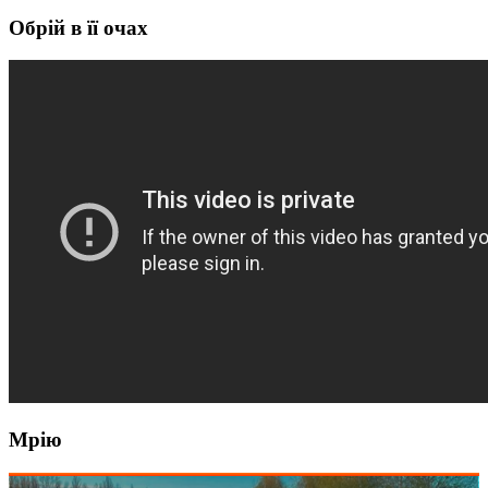
Обрій в її очах
Мрію