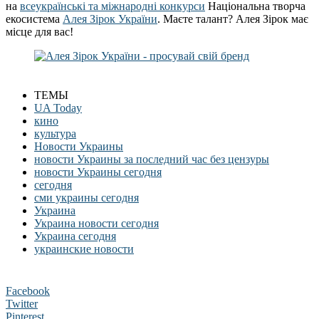
на
всеукраїнські та міжнародні конкурси
Національна творча
екосистема
Алея Зірок України
. Маєте талант? Алея Зірок має
місце для вас!
ТЕМЫ
UA Today
кино
культура
Новости Украины
новости Украины за последний час без цензуры
новости Украины сегодня
сегодня
сми украины сегодня
Украина
Украина новости сегодня
Украина сегодня
украинские новости
Facebook
Twitter
Pinterest