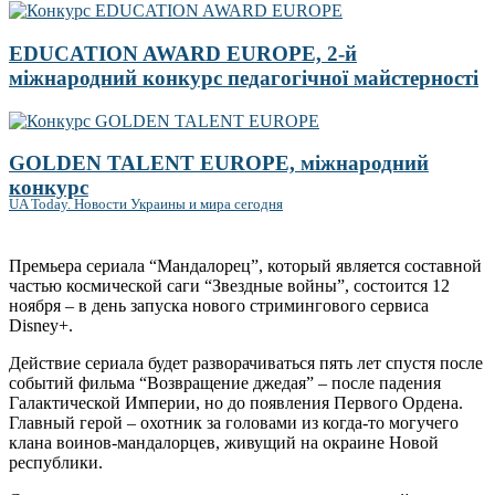
EDUCATION AWARD EUROPE, 2-й
міжнародний конкурс педагогічної майстерності
GOLDEN TALENT EUROPE, міжнародний
конкурс
UA Today. Новости Украины и мира сегодня
Премьера сериала “Мандалорец”, который является составной
частью космической саги “Звездные войны”, состоится 12
ноября – в день запуска нового стримингового сервиса
Disney+.
Действие сериала будет разворачиваться пять лет спустя после
событий фильма “Возвращение джедая” – после падения
Галактической Империи, но до появления Первого Ордена.
Главный герой – охотник за головами из когда-то могучего
клана воинов-мандалорцев, живущий на окраине Новой
республики.