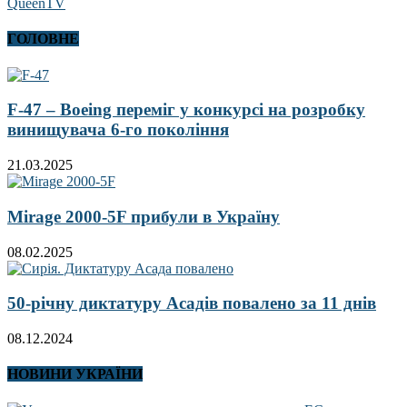
QueenTV
ГОЛОВНЕ
F-47 – Boeing переміг у конкурсі на розробку
винищувача 6-го покоління
21.03.2025
Mirage 2000-5F прибули в Україну
08.02.2025
50-річну диктатуру Асадів повалено за 11 днів
08.12.2024
НОВИНИ УКРАЇНИ