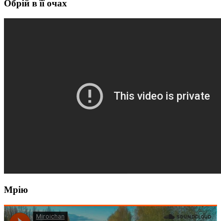
Обрій в її очах
Мрію