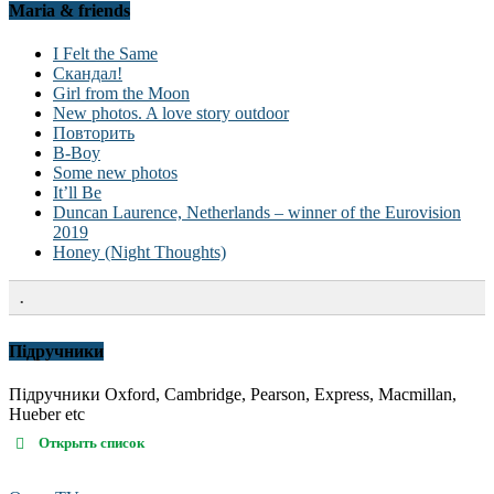
Maria & friends
I Felt the Same
Скандал!
Girl from the Moon
New photos. A love story outdoor
Повторить
B-Boy
Some new photos
It’ll Be
Duncan Laurence, Netherlands – winner of the Eurovision
2019
Honey (Night Thoughts)
.
Підручники
Підручники Oxford, Cambridge, Pearson, Express, Macmillan,
Hueber etc
Открыть список