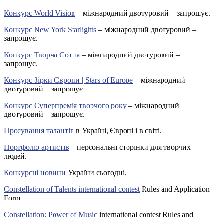
Конкурс World Vision
– міжнародний двотуровий – запрошує.
Конкурс New York Starlights
– міжнародний двотуровий –
запрошує.
Конкурс Творча Сотня
– міжнародний двотуровий –
запрошує.
Конкурс Зірки Європи | Stars of Europe
– міжнародний
двотуровий – запрошує.
Конкурс Суперпремія творчого року
– міжнародний
двотуровий – запрошує.
Просування талантів
в Україні, Європі і в світі.
Портфоліо артистів
– персональні сторінки для творчих
людей.
Конкурсні новини
України сьогодні.
Constellation of Talents international contest
Rules and Application
Form.
Constellation: Power of Music
international contest Rules and