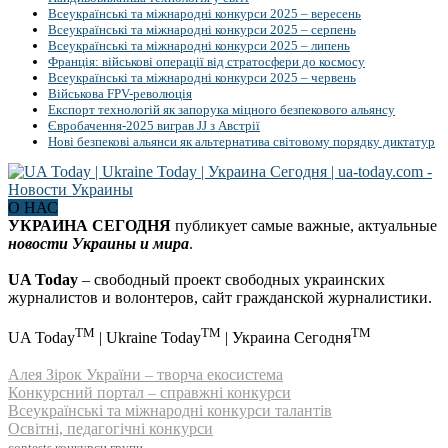
Всеукраїнські та міжнародні конкурси 2025 – вересень
Всеукраїнські та міжнародні конкурси 2025 – серпень
Всеукраїнські та міжнародні конкурси 2025 – липень
Франція: військові операції від стратосфери до космосу
Всеукраїнські та міжнародні конкурси 2025 – червень
Військова FPV-революція
Експорт технологій як запорука міцного безпекового альянсу
Євробачення-2025 виграв JJ з Австрії
Нові безпекові альянси як альтернатива світовому порядку диктатур
О НАС
УКРАИНА СЕГОДНЯ
публикует самые важные, актуальные
новости Украины и мира
.
UA Today
– свободный проект свободных украинских
журналистов и волонтеров, сайт гражданской журналистики.
TM
TM
TM
UA Today
| Ukraine Today
| Украина Сегодня
Алея Зірок України – творча екосистема
Конкурсний портал – справжні конкурси
Всеукраїнські та міжнародні конкурси талантів
Освітні, педагогічні конкурси
contests
конкурси
групи