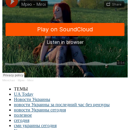
Miroichan
·
Мрію - Miroi
ТЕМЫ
UA Today
Новости Украины
новости Украины за последний час без цензуры
новости Украины сегодня
полезное
сегодня
сми украины сегодня