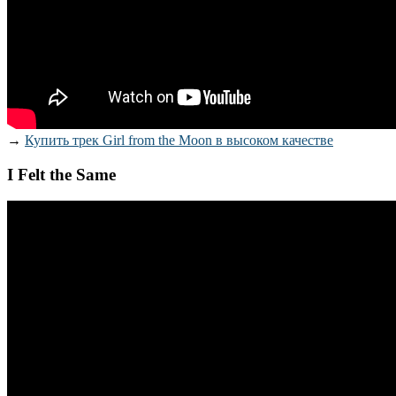
→
Купить трек Girl from the Moon в высоком качестве
I Felt the Same