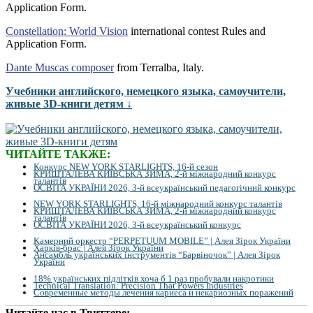
Application Form.
Constellation: World Vision
international contest Rules and
Application Form.
Dante Muscas composer
from Terralba, Italy.
Учебники английского, немецкого языка, самоучители,
живые 3D-книги детям ↓
ЧИТАЙТЕ ТАКЖЕ:
Конкурс NEW YORK STARLIGHTS, 16-й сезон
КРИШТАЛЕВА КИЇВСЬКА ЗИМА, 2-й міжнародний конкурс
талантів
ОСВІТА УКРАЇНИ 2026, 3-й всеукраїнський педагогічний конкурс
NEW YORK STARLIGHTS, 16-й міжнародний конкурс талантів
КРИШТАЛЕВА КИЇВСЬКА ЗИМА, 2-й міжнародний конкурс
талантів
ОСВІТА УКРАЇНИ 2026, 3-й всеукраїнський конкурс
Камерний оркестр “PERPETUUM MOBILE” | Алея Зірок України
Харків-брас | Алея Зірок України
Ансамбль українських інструментів “Барвіночок” | Алея Зірок
України
18% українських підлітків хоча б 1 раз пробували накротики
Technical Translation: Precision That Powers Industries
Современные методы лечения кариеса и некариозных поражений
Читайте нас в Твиттере: