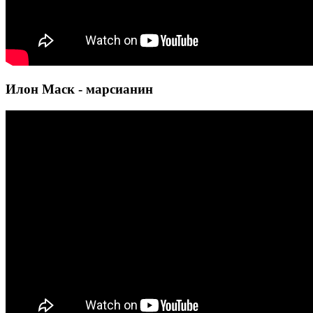
Илон Маск - марсианин