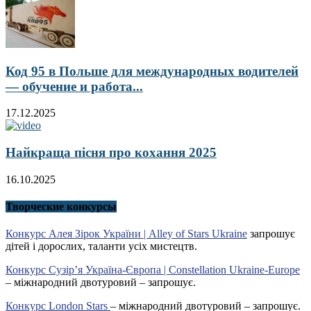
Код 95 в Польше для международных водителей
— обучение и работа...
17.12.2025
Найкраща пісня про кохання 2025
16.10.2025
Творческие конкурсы
Конкурс Алея Зірок України | Alley of Stars Ukraine
запрошує
дітей і дорослих, таланти усіх мистецтв.
Конкурс Сузір’я Україна-Європа | Constellation Ukraine-Europe
– міжнародний двотуровий – запрошує.
Конкурс London Stars
– міжнародний двотуровий – запрошує.