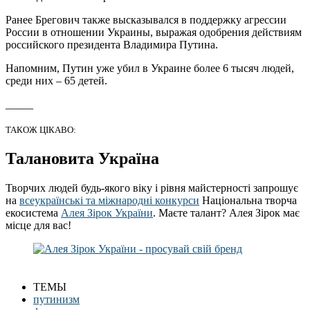
Ранее Брегович также высказывался в поддержку агрессии
России в отношении Украины, выражая одобрения действиям
российского президента Владимира Путина.
Напомним, Путин уже убил в Украине более 6 тысяч людей,
среди них – 65 детей.
_____
ТАКОЖ ЦІКАВО:
Талановита Україна
Творчих людей будь-якого віку і рівня майстерності запрошує
на
всеукраїнські та міжнародні конкурси
Національна творча
екосистема
Алея Зірок України
. Маєте талант? Алея Зірок має
місце для вас!
ТЕМЫ
путинизм