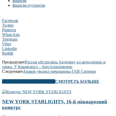
фашизм
фашизм-путинизм
Facebook
Twitter
Pinterest
WhatsApp
Telegram
Viber
Linkedin
ReddIt
Предыдущее
Россия обстреляла Авдеевку из артиллерии и
танка. У Крымского – боестолкновение
Следующее
Аваков уволил начальника ГАИ Сиренко
В ЭТОМ РАЗДЕЛЕ ТАКЖЕ
СМОТРЕТЬ БОЛЬШЕ
NEW YORK STARLIGHTS, 16-й міжнародний
конкурс