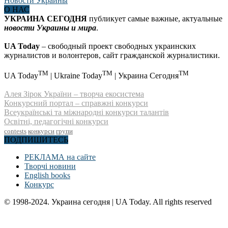
О НАС
УКРАИНА СЕГОДНЯ
публикует самые важные, актуальные
новости Украины и мира
.
UA Today
– свободный проект свободных украинских
журналистов и волонтеров, сайт гражданской журналистики.
TM
TM
TM
UA Today
| Ukraine Today
| Украина Сегодня
Алея Зірок України – творча екосистема
Конкурсний портал – справжні конкурси
Всеукраїнські та міжнародні конкурси талантів
Освітні, педагогічні конкурси
contests
конкурси
групи
ПОДПИШИТЕСЬ
РЕКЛАМА на сайте
Творчі новини
English books
Конкурс
© 1998-2024. Украина сегодня | UA Today. All rights reserved