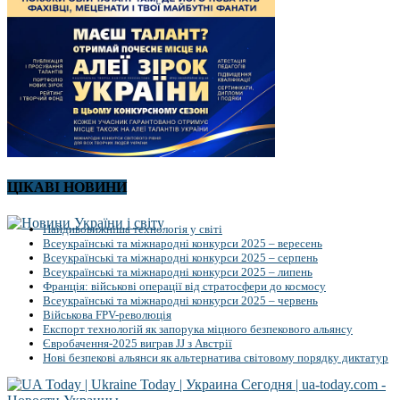
ЦІКАВІ НОВИНИ
Найдивовижніша технологія у світі
Всеукраїнські та міжнародні конкурси 2025 – вересень
Всеукраїнські та міжнародні конкурси 2025 – серпень
Всеукраїнські та міжнародні конкурси 2025 – липень
Франція: військові операції від стратосфери до космосу
Всеукраїнські та міжнародні конкурси 2025 – червень
Військова FPV-революція
Експорт технологій як запорука міцного безпекового альянсу
Євробачення-2025 виграв JJ з Австрії
Нові безпекові альянси як альтернатива світовому порядку диктатур