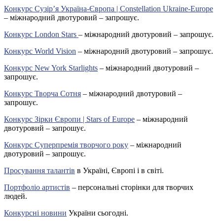
Конкурс Сузір’я Україна-Європа | Constellation Ukraine-Europe
– міжнародний двотуровий – запрошує.
Конкурс London Stars
– міжнародний двотуровий – запрошує.
Конкурс World Vision
– міжнародний двотуровий – запрошує.
Конкурс New York Starlights
– міжнародний двотуровий –
запрошує.
Конкурс Творча Сотня
– міжнародний двотуровий –
запрошує.
Конкурс Зірки Європи | Stars of Europe
– міжнародний
двотуровий – запрошує.
Конкурс Суперпремія творчого року
– міжнародний
двотуровий – запрошує.
Просування талантів
в Україні, Європі і в світі.
Портфоліо артистів
– персональні сторінки для творчих
людей.
Конкурсні новини
України сьогодні.