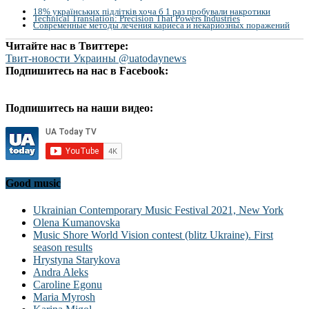
18% українських підлітків хоча б 1 раз пробували накротики
Technical Translation: Precision That Powers Industries
Современные методы лечения кариеса и некариозных поражений
Читайте нас в Твиттере:
Твит-новости Украины @uatodaynews
Подпишитесь на нас в Facebook:
Подпишитесь на наши видео:
Good music
Ukrainian Contemporary Music Festival 2021, New York
Olena Kumanovska
Music Shore World Vision contest (blitz Ukraine). First
season results
Hrystyna Starykova
Andra Aleks
Caroline Egonu
Maria Myrosh