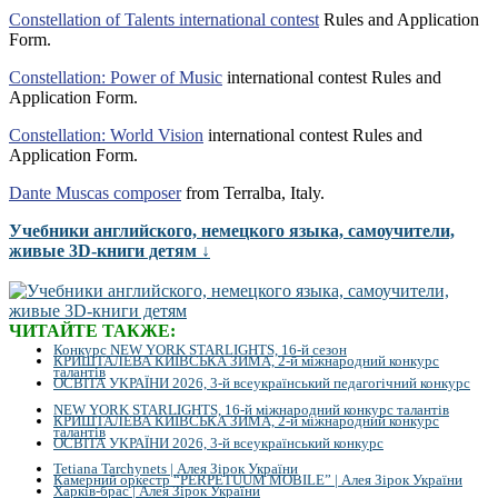
Constellation of Talents international contest
Rules and Application
Form.
Constellation: Power of Music
international contest Rules and
Application Form.
Constellation: World Vision
international contest Rules and
Application Form.
Dante Muscas composer
from Terralba, Italy.
Учебники английского, немецкого языка, самоучители,
живые 3D-книги детям ↓
ЧИТАЙТЕ ТАКЖЕ:
Конкурс NEW YORK STARLIGHTS, 16-й сезон
КРИШТАЛЕВА КИЇВСЬКА ЗИМА, 2-й міжнародний конкурс
талантів
ОСВІТА УКРАЇНИ 2026, 3-й всеукраїнський педагогічний конкурс
NEW YORK STARLIGHTS, 16-й міжнародний конкурс талантів
КРИШТАЛЕВА КИЇВСЬКА ЗИМА, 2-й міжнародний конкурс
талантів
ОСВІТА УКРАЇНИ 2026, 3-й всеукраїнський конкурс
Tetiana Tarchynets | Алея Зірок України
Камерний оркестр “PERPETUUM MOBILE” | Алея Зірок України
Харків-брас | Алея Зірок України