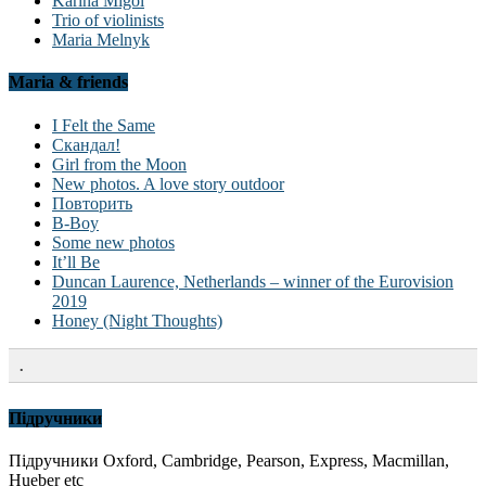
Karina Migol
Trio of violinists
Maria Melnyk
Maria & friends
I Felt the Same
Скандал!
Girl from the Moon
New photos. A love story outdoor
Повторить
B-Boy
Some new photos
It’ll Be
Duncan Laurence, Netherlands – winner of the Eurovision
2019
Honey (Night Thoughts)
.
Підручники
Підручники Oxford, Cambridge, Pearson, Express, Macmillan,
Hueber etc