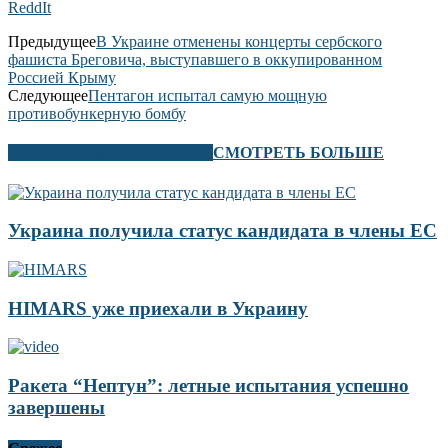
ReddIt
Предыдущее
В Украине отменены концерты сербского
фашиста Бреговича, выступавшего в оккупированном
Россией Крыму
Следующее
Пентагон испытал самую мощную
противобункерную бомбу
В ЭТОМ РАЗДЕЛЕ ТАКЖЕ
СМОТРЕТЬ БОЛЬШЕ
Украина получила статус кандидата в члены ЕС
HIMARS уже приехали в Украину
Ракета “Нептун”: летные испытания успешно
завершены