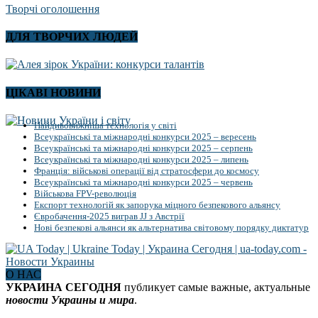
Творчі оголошення
ДЛЯ ТВОРЧИХ ЛЮДЕЙ
ЦІКАВІ НОВИНИ
Найдивовижніша технологія у світі
Всеукраїнські та міжнародні конкурси 2025 – вересень
Всеукраїнські та міжнародні конкурси 2025 – серпень
Всеукраїнські та міжнародні конкурси 2025 – липень
Франція: військові операції від стратосфери до космосу
Всеукраїнські та міжнародні конкурси 2025 – червень
Військова FPV-революція
Експорт технологій як запорука міцного безпекового альянсу
Євробачення-2025 виграв JJ з Австрії
Нові безпекові альянси як альтернатива світовому порядку диктатур
О НАС
УКРАИНА СЕГОДНЯ
публикует самые важные, актуальные
новости Украины и мира
.