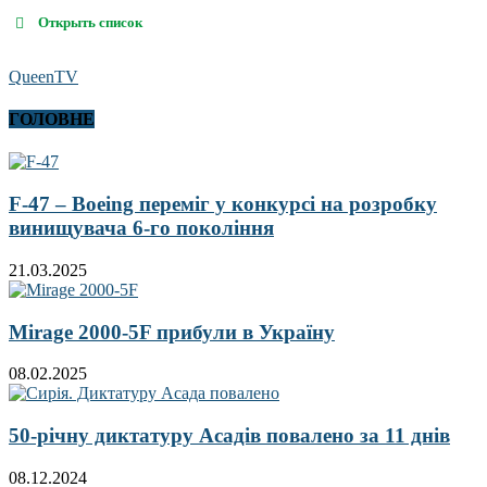
Открыть список
QueenTV
ГОЛОВНЕ
F-47 – Boeing переміг у конкурсі на розробку
винищувача 6-го покоління
21.03.2025
Mirage 2000-5F прибули в Україну
08.02.2025
50-річну диктатуру Асадів повалено за 11 днів
08.12.2024