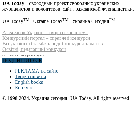
UA Today
– свободный проект свободных украинских
журналистов и волонтеров, сайт гражданской журналистики.
TM
TM
TM
UA Today
| Ukraine Today
| Украина Сегодня
Алея Зірок України – творча екосистема
Конкурсний портал – справжні конкурси
Всеукраїнські та міжнародні конкурси талантів
Освітні, педагогічні конкурси
contests
конкурси
групи
ПОДПИШИТЕСЬ
РЕКЛАМА на сайте
Творчі новини
English books
Конкурс
© 1998-2024. Украина сегодня | UA Today. All rights reserved