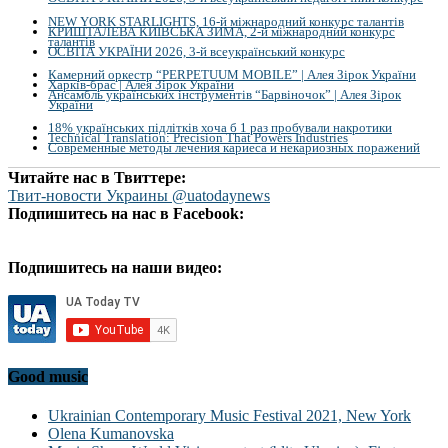
NEW YORK STARLIGHTS, 16-й міжнародний конкурс талантів
КРИШТАЛЕВА КИЇВСЬКА ЗИМА, 2-й міжнародний конкурс
талантів
ОСВІТА УКРАЇНИ 2026, 3-й всеукраїнський конкурс
Камерний оркестр “PERPETUUM MOBILE” | Алея Зірок України
Харків-брас | Алея Зірок України
Ансамбль українських інструментів “Барвіночок” | Алея Зірок
України
18% українських підлітків хоча б 1 раз пробували накротики
Technical Translation: Precision That Powers Industries
Современные методы лечения кариеса и некариозных поражений
Читайте нас в Твиттере:
Твит-новости Украины @uatodaynews
Подпишитесь на нас в Facebook:
Подпишитесь на наши видео:
Good music
Ukrainian Contemporary Music Festival 2021, New York
Olena Kumanovska