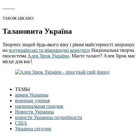
_____
ТАКОЖ ЦІКАВО:
Талановита Україна
Творчих людей будь-якого віку і рівня майстерності запрошує
на
всеукраїнські та міжнародні конкурси
Національна творча
екосистема
Алея Зірок України
. Маєте талант? Алея Зірок має
місце для вас!
ТЕМЫ
армия Украины
военные учения
национальная гвардия
Новости Украины
новости Украины подробности
США
Украина сегодня