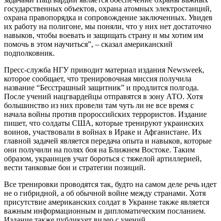
государственных объектов, охрана атомных электростанций,
охрана правопорядка и сопровождение заключенных. Увидев
их работу на полигоне, мы поняли, что у них нет достаточно
навыков, чтобы воевать и защищать страну и мы хотим им
помочь в этом научиться”, – сказал американский
подполковник.
Пресс-служба НГУ приводит материал издания Newsweek,
которое сообщает, что тренировочная миссия получила
название “Бесстрашный защитник” и продлится полгода.
После учений нацгвардейцы отправятся в зону АТО. Хотя
большинство из них провели там чуть ли не все время с
начала войны против пророссийских террористов. Издание
пишет, что солдаты США, которые тренируют украинских
воинов, участвовали в войнах в Ираке и Афганистане. Их
главной задачей является передача опыта и навыков, которые
они получили на полях боя на Ближнем Востоке. Таким
образом, украинцев учат бороться с тяжелой артиллерией,
вести танковые бои и стратегии позиций.
Все тренировки проводятся так, будто на самом деле речь идет
не о гибридной, а об обычной войне между странами. Хотя
присутствие американских солдат в Украине также является
важным информационным и дипломатическим посланием.
Издание также публикует видео с учений.