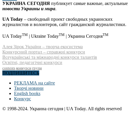
УКРАИНА СЕГОДНЯ
публикует самые важные, актуальные
новости Украины и мира
.
UA Today
– свободный проект свободных украинских
журналистов и волонтеров, сайт гражданской журналистики.
TM
TM
TM
UA Today
| Ukraine Today
| Украина Сегодня
Алея Зірок України – творча екосистема
Конкурсний портал – справжні конкурси
Всеукраїнські та міжнародні конкурси талантів
Освітні, педагогічні конкурси
contests
конкурси
групи
ПОДПИШИТЕСЬ
РЕКЛАМА на сайте
Творчі новини
English books
Конкурс
© 1998-2024. Украина сегодня | UA Today. All rights reserved