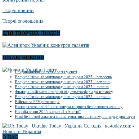
Творчі новини
Творчі оголошення
ДЛЯ ТВОРЧИХ ЛЮДЕЙ
ЦІКАВІ НОВИНИ
Найдивовижніша технологія у світі
Всеукраїнські та міжнародні конкурси 2025 – вересень
Всеукраїнські та міжнародні конкурси 2025 – серпень
Всеукраїнські та міжнародні конкурси 2025 – липень
Франція: військові операції від стратосфери до космосу
Всеукраїнські та міжнародні конкурси 2025 – червень
Військова FPV-революція
Експорт технологій як запорука міцного безпекового альянсу
Євробачення-2025 виграв JJ з Австрії
Нові безпекові альянси як альтернатива світовому порядку диктатур
О НАС