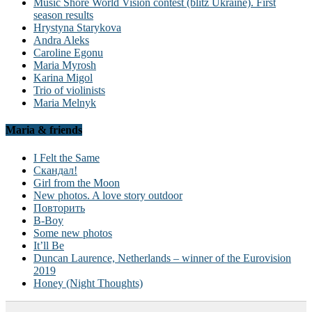
Music Shore World Vision contest (blitz Ukraine). First
season results
Hrystyna Starykova
Andra Aleks
Caroline Egonu
Maria Myrosh
Karina Migol
Trio of violinists
Maria Melnyk
Maria & friends
I Felt the Same
Скандал!
Girl from the Moon
New photos. A love story outdoor
Повторить
B-Boy
Some new photos
It’ll Be
Duncan Laurence, Netherlands – winner of the Eurovision
2019
Honey (Night Thoughts)
.