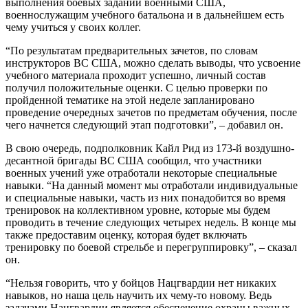
выполнения боевых заданий военными США,
военнослужащим учебного батальона и в дальнейшем есть
чему учиться у своих коллег.
“По результатам предварительных зачетов, по словам
инструкторов ВС США, можно сделать выводы, что усвоение
учебного материала проходит успешно, личный состав
получил положительные оценки. С целью проверки по
пройденной тематике на этой неделе запланировано
проведение очередных зачетов по предметам обучения, после
чего начнется следующий этап подготовки”, – добавил он.
В свою очередь, подполковник Кайл Рид из 173-й воздушно-
десантной бригады ВС США сообщил, что участники
военных учений уже отработали некоторые специальные
навыки. “На данный момент мы отработали индивидуальные
и специальные навыки, часть из них понадобится во время
тренировок на коллективном уровне, которые мы будем
проводить в течение следующих четырех недель. В конце мы
также предоставим оценку, которая будет включать
тренировку по боевой стрельбе и перегруппировку”, – сказал
он.
“Нельзя говорить, что у бойцов Нацгвардии нет никаких
навыков, но наша цель научить их чему-то новому. Ведь
задачами Нацгвардии является обеспечение охраны важных