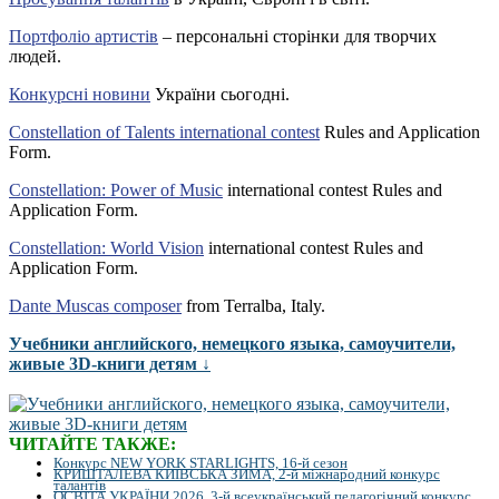
Портфоліо артистів
– персональні сторінки для творчих
людей.
Конкурсні новини
України сьогодні.
Constellation of Talents international contest
Rules and Application
Form.
Constellation: Power of Music
international contest Rules and
Application Form.
Constellation: World Vision
international contest Rules and
Application Form.
Dante Muscas composer
from Terralba, Italy.
Учебники английского, немецкого языка, самоучители,
живые 3D-книги детям ↓
ЧИТАЙТЕ ТАКЖЕ:
Конкурс NEW YORK STARLIGHTS, 16-й сезон
КРИШТАЛЕВА КИЇВСЬКА ЗИМА, 2-й міжнародний конкурс
талантів
ОСВІТА УКРАЇНИ 2026, 3-й всеукраїнський педагогічний конкурс