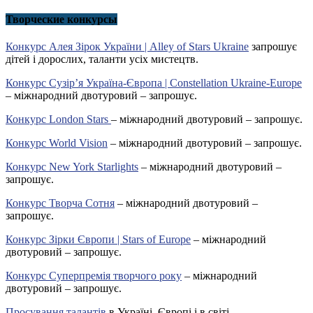
Творческие конкурсы
Конкурс Алея Зірок України | Alley of Stars Ukraine
запрошує
дітей і дорослих, таланти усіх мистецтв.
Конкурс Сузір’я Україна-Європа | Constellation Ukraine-Europe
– міжнародний двотуровий – запрошує.
Конкурс London Stars
– міжнародний двотуровий – запрошує.
Конкурс World Vision
– міжнародний двотуровий – запрошує.
Конкурс New York Starlights
– міжнародний двотуровий –
запрошує.
Конкурс Творча Сотня
– міжнародний двотуровий –
запрошує.
Конкурс Зірки Європи | Stars of Europe
– міжнародний
двотуровий – запрошує.
Конкурс Суперпремія творчого року
– міжнародний
двотуровий – запрошує.
Просування талантів
в Україні, Європі і в світі.