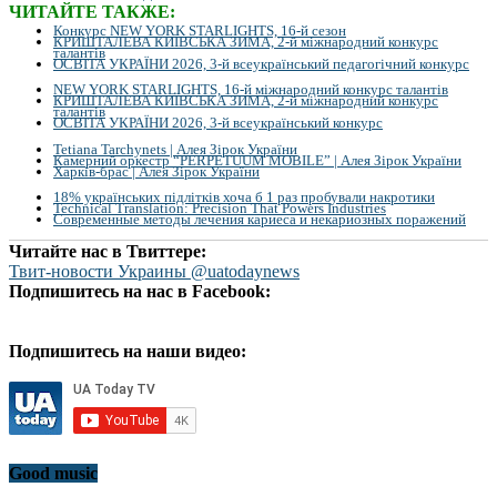
ЧИТАЙТЕ ТАКЖЕ:
Конкурс NEW YORK STARLIGHTS, 16-й сезон
КРИШТАЛЕВА КИЇВСЬКА ЗИМА, 2-й міжнародний конкурс
талантів
ОСВІТА УКРАЇНИ 2026, 3-й всеукраїнський педагогічний конкурс
NEW YORK STARLIGHTS, 16-й міжнародний конкурс талантів
КРИШТАЛЕВА КИЇВСЬКА ЗИМА, 2-й міжнародний конкурс
талантів
ОСВІТА УКРАЇНИ 2026, 3-й всеукраїнський конкурс
Tetiana Tarchynets | Алея Зірок України
Камерний оркестр “PERPETUUM MOBILE” | Алея Зірок України
Харків-брас | Алея Зірок України
18% українських підлітків хоча б 1 раз пробували накротики
Technical Translation: Precision That Powers Industries
Современные методы лечения кариеса и некариозных поражений
Читайте нас в Твиттере:
Твит-новости Украины @uatodaynews
Подпишитесь на нас в Facebook:
Подпишитесь на наши видео:
Good music