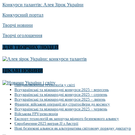
Конкурси талантів: Алея Зірок України
Конкурсний портал
Творчі новини
Творчі оголошення
ДЛЯ ТВОРЧИХ ЛЮДЕЙ
ЦІКАВІ НОВИНИ
Найдивовижніша технологія у світі
Всеукраїнські та міжнародні конкурси 2025 – вересень
Всеукраїнські та міжнародні конкурси 2025 – серпень
Всеукраїнські та міжнародні конкурси 2025 – липень
Франція: військові операції від стратосфери до космосу
Всеукраїнські та міжнародні конкурси 2025 – червень
Військова FPV-революція
Експорт технологій як запорука міцного безпекового альянсу
Євробачення-2025 виграв JJ з Австрії
Нові безпекові альянси як альтернатива світовому порядку диктатур