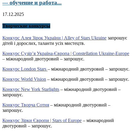
— обучение и работа...
17.12.2025
Творческие конкурсы
Конкурс Алея Зірок України | Alley of Stars Ukraine
запрошує
дітей і дорослих, таланти усіх мистецтв.
Конкурс Сузір’я Україна-Європа | Constellation Ukraine-Europe
– міжнародний двотуровий – запрошує.
Конкурс London Stars
– міжнародний двотуровий – запрошує.
Конкурс World Vision
– міжнародний двотуровий – запрошує.
Конкурс New York Starlights
– міжнародний двотуровий –
запрошує.
Конкурс Творча Сотня
– міжнародний двотуровий –
запрошує.
Конкурс Зірки Європи | Stars of Europe
– міжнародний
двотуровий – запрошує.