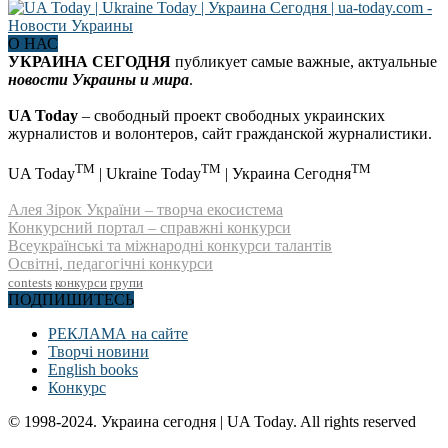
О НАС
УКРАИНА СЕГОДНЯ
публикует самые важные, актуальные
новости Украины и мира
.
UA Today
– свободный проект свободных украинских
журналистов и волонтеров, сайт гражданской журналистики.
TM
TM
TM
UA Today
| Ukraine Today
| Украина Сегодня
Алея Зірок України – творча екосистема
Конкурсний портал – справжні конкурси
Всеукраїнські та міжнародні конкурси талантів
Освітні, педагогічні конкурси
contests
конкурси
групи
ПОДПИШИТЕСЬ
РЕКЛАМА на сайте
Творчі новини
English books
Конкурс
© 1998-2024. Украина сегодня | UA Today. All rights reserved