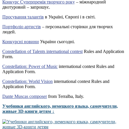
Конкурс Суперпремія творчого року
– міжнародний
двотуровий – запрошує.
Просування талантів
в Україні, Європі і в світі.
Портфоліо артистів
– персональні сторінки для творчих
людей.
Конкурсні новини
України сьогодні.
Constellation of Talents international contest
Rules and Application
Form.
Constellation: Power of Music
international contest Rules and
Application Form.
Constellation: World Vision
international contest Rules and
Application Form.
Dante Muscas composer
from Terralba, Italy.
Учебники английского, немецкого языка, самоучители,
живые 3D-книги детям ↓