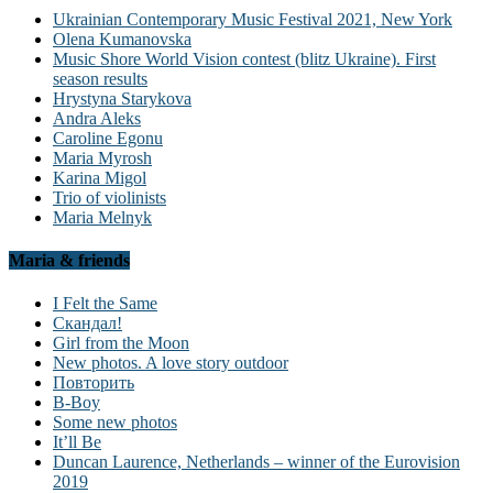
Ukrainian Contemporary Music Festival 2021, New York
Olena Kumanovska
Music Shore World Vision contest (blitz Ukraine). First
season results
Hrystyna Starykova
Andra Aleks
Caroline Egonu
Maria Myrosh
Karina Migol
Trio of violinists
Maria Melnyk
Maria & friends
I Felt the Same
Скандал!
Girl from the Moon
New photos. A love story outdoor
Повторить
B-Boy
Some new photos
It’ll Be
Duncan Laurence, Netherlands – winner of the Eurovision
2019