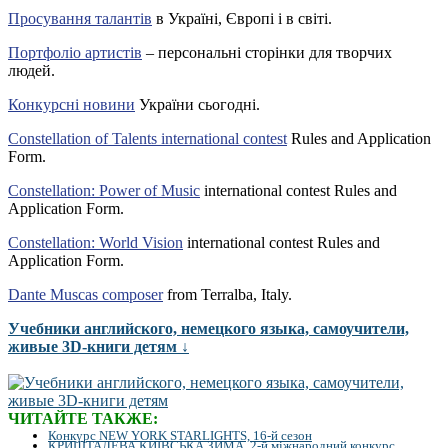
Просування талантів
в Україні, Європі і в світі.
Портфоліо артистів
– персональні сторінки для творчих
людей.
Конкурсні новини
України сьогодні.
Constellation of Talents international contest
Rules and Application
Form.
Constellation: Power of Music
international contest Rules and
Application Form.
Constellation: World Vision
international contest Rules and
Application Form.
Dante Muscas composer
from Terralba, Italy.
Учебники английского, немецкого языка, самоучители,
живые 3D-книги детям ↓
ЧИТАЙТЕ ТАКЖЕ:
Конкурс NEW YORK STARLIGHTS, 16-й сезон
КРИШТАЛЕВА КИЇВСЬКА ЗИМА, 2-й міжнародний конкурс