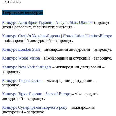
17.12.2025
Творческие конкурсы
Конкурс Алея Зірок України | Alley of Stars Ukraine
запрошує
дітей і дорослих, таланти усіх мистецтв.
Конкурс Сузір’я Україна-Європа | Constellation Ukraine-Europe
– міжнародний двотуровий – запрошує.
Конкурс London Stars
– міжнародний двотуровий – запрошує.
Конкурс World Vision
– міжнародний двотуровий – запрошує.
Конкурс New York Starlights
– міжнародний двотуровий –
запрошує.
Конкурс Творча Сотня
– міжнародний двотуровий –
запрошує.
Конкурс Зірки Європи | Stars of Europe
– міжнародний
двотуровий – запрошує.
Конкурс Суперпремія творчого року
– міжнародний
двотуровий – запрошує.