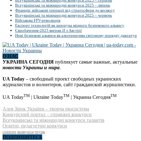
Всеукраїнські та міжнародні конкурси 2025 – серпень
Всеукраїнські та міжнародні конкурси 2025 – липень
Франція: військові операції від стратосфери до космосу
Всеукраїнські та міжнародні конкурси 2025 – червень
Військова FPV-революція
Експорт технологій як запорука міцного безпекового альянсу
Євробачення-2025 виграв JJ з Австрії
Нові безпекові альянси як альтернатива світовому порядку диктатур
О НАС
УКРАИНА СЕГОДНЯ
публикует самые важные, актуальные
новости Украины и мира
.
UA Today
– свободный проект свободных украинских
журналистов и волонтеров, сайт гражданской журналистики.
TM
TM
TM
UA Today
| Ukraine Today
| Украина Сегодня
Алея Зірок України – творча екосистема
Конкурсний портал – справжні конкурси
Всеукраїнські та міжнародні конкурси талантів
Освітні, педагогічні конкурси
contests
конкурси
групи
ПОДПИШИТЕСЬ