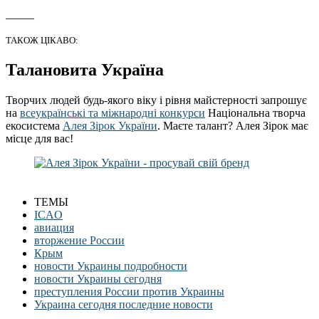
_____
ТАКОЖ ЦІКАВО:
Талановита Україна
Творчих людей будь-якого віку і рівня майстерності запрошує
на
всеукраїнські та міжнародні конкурси
Національна творча
екосистема
Алея Зірок України
. Маєте талант? Алея Зірок має
місце для вас!
ТЕМЫ
ICAO
авиация
вторжение России
Крым
новости Украины подробности
новости Украины сегодня
преступления России против Украины
Украина сегодня последние новости