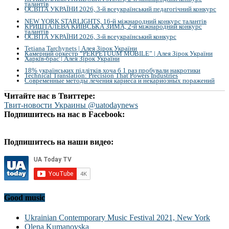
талантів
ОСВІТА УКРАЇНИ 2026, 3-й всеукраїнський педагогічний конкурс
NEW YORK STARLIGHTS, 16-й міжнародний конкурс талантів
КРИШТАЛЕВА КИЇВСЬКА ЗИМА, 2-й міжнародний конкурс
талантів
ОСВІТА УКРАЇНИ 2026, 3-й всеукраїнський конкурс
Tetiana Tarchynets | Алея Зірок України
Камерний оркестр “PERPETUUM MOBILE” | Алея Зірок України
Харків-брас | Алея Зірок України
18% українських підлітків хоча б 1 раз пробували накротики
Technical Translation: Precision That Powers Industries
Современные методы лечения кариеса и некариозных поражений
Читайте нас в Твиттере:
Твит-новости Украины @uatodaynews
Подпишитесь на нас в Facebook:
Подпишитесь на наши видео:
Good music
Ukrainian Contemporary Music Festival 2021, New York
Olena Kumanovska