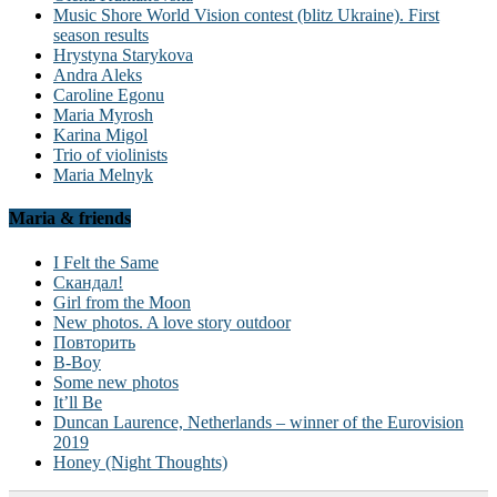
Music Shore World Vision contest (blitz Ukraine). First
season results
Hrystyna Starykova
Andra Aleks
Caroline Egonu
Maria Myrosh
Karina Migol
Trio of violinists
Maria Melnyk
Maria & friends
I Felt the Same
Скандал!
Girl from the Moon
New photos. A love story outdoor
Повторить
B-Boy
Some new photos
It’ll Be
Duncan Laurence, Netherlands – winner of the Eurovision
2019
Honey (Night Thoughts)