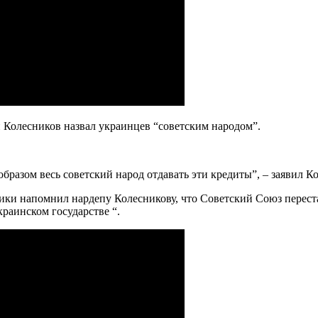
 Колесников назвал украинцев “советским народом”.
бразом весь советский народ отдавать эти кредиты”, – заявил К
ки напомнил нардепу Колесникову, что Советский Союз перестал
краинском государстве “.