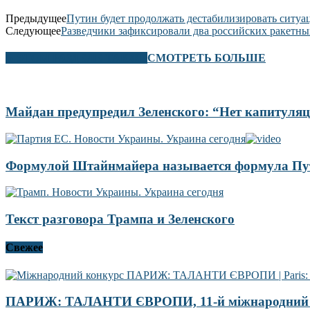
Предыдущее
Путин будет продолжать дестабилизировать ситу
Следующее
Разведчики зафиксировали два российских ракетны
В ЭТОМ РАЗДЕЛЕ ТАКЖЕ
СМОТРЕТЬ БОЛЬШЕ
Майдан предупредил Зеленского: “Нет капитуляц
Формулой Штайнмайера называется формула Пу
Текст разговора Трампа и Зеленского
Свежее
ПАРИЖ: ТАЛАНТИ ЄВРОПИ, 11-й міжнародний 