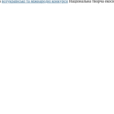
а
всеукраїнські та міжнародні конкурси
Національна творча екос