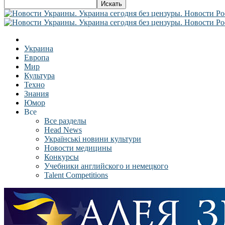
Украина
Европа
Мир
Культура
Техно
Знания
Юмор
Все
Все разделы
Head News
Українські новини культури
Новости медицины
Конкурсы
Учебники английского и немецкого
Talent Competitions