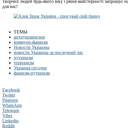
Творчих людей будь-якого віку і рівня майстерності запрошує н
для вас!
ТЕМЫ
антиукраинское
коммуно-фашизм
Новости Украины
новости Украины за последний час
путинизм
терроризм
Украина сегодня
фашизм-путинизм
Facebook
Twitter
Pinterest
WhatsApp
Telegram
Viber
Linkedin
ReddIt