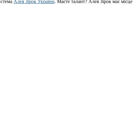
истема
Алея Зірок України
. Маєте талант? Алея Зірок має місце