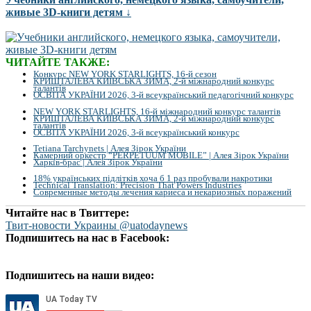
живые 3D-книги детям ↓
ЧИТАЙТЕ ТАКЖЕ:
Конкурс NEW YORK STARLIGHTS, 16-й сезон
КРИШТАЛЕВА КИЇВСЬКА ЗИМА, 2-й міжнародний конкурс
талантів
ОСВІТА УКРАЇНИ 2026, 3-й всеукраїнський педагогічний конкурс
NEW YORK STARLIGHTS, 16-й міжнародний конкурс талантів
КРИШТАЛЕВА КИЇВСЬКА ЗИМА, 2-й міжнародний конкурс
талантів
ОСВІТА УКРАЇНИ 2026, 3-й всеукраїнський конкурс
Tetiana Tarchynets | Алея Зірок України
Камерний оркестр “PERPETUUM MOBILE” | Алея Зірок України
Харків-брас | Алея Зірок України
18% українських підлітків хоча б 1 раз пробували накротики
Technical Translation: Precision That Powers Industries
Современные методы лечения кариеса и некариозных поражений
Читайте нас в Твиттере:
Твит-новости Украины @uatodaynews
Подпишитесь на нас в Facebook:
Подпишитесь на наши видео: