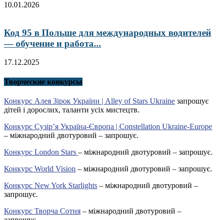
10.01.2026
Код 95 в Польше для международных водителей
— обучение и работа...
17.12.2025
Творческие конкурсы
Конкурс Алея Зірок України | Alley of Stars Ukraine
запрошує
дітей і дорослих, таланти усіх мистецтв.
Конкурс Сузір’я Україна-Європа | Constellation Ukraine-Europe
– міжнародний двотуровий – запрошує.
Конкурс London Stars
– міжнародний двотуровий – запрошує.
Конкурс World Vision
– міжнародний двотуровий – запрошує.
Конкурс New York Starlights
– міжнародний двотуровий –
запрошує.
Конкурс Творча Сотня
– міжнародний двотуровий –
запрошує.