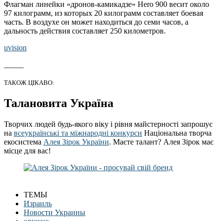
Флагман линейки «дронов-камикадзе» Hero 900 весит около
97 килограмм, из которых 20 килограмм составляет боевая
часть. В воздухе он может находиться до семи часов, а
дальность действия составляет 250 километров.
uvision
_____
ТАКОЖ ЦІКАВО:
Талановита Україна
Творчих людей будь-якого віку і рівня майстерності запрошує
на
всеукраїнські та міжнародні конкурси
Національна творча
екосистема
Алея Зірок України
. Маєте талант? Алея Зірок має
місце для вас!
ТЕМЫ
Израиль
Новости Украины