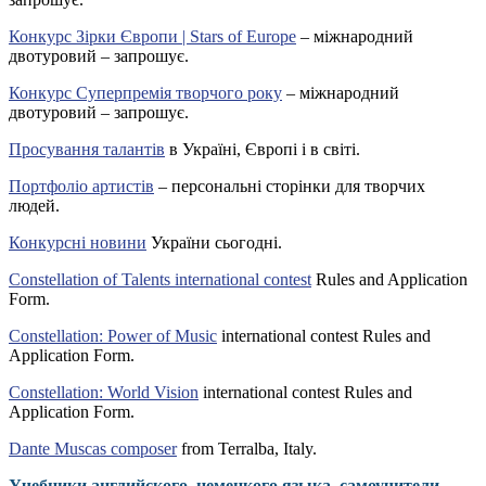
Конкурс Зірки Європи | Stars of Europe
– міжнародний
двотуровий – запрошує.
Конкурс Суперпремія творчого року
– міжнародний
двотуровий – запрошує.
Просування талантів
в Україні, Європі і в світі.
Портфоліо артистів
– персональні сторінки для творчих
людей.
Конкурсні новини
України сьогодні.
Constellation of Talents international contest
Rules and Application
Form.
Constellation: Power of Music
international contest Rules and
Application Form.
Constellation: World Vision
international contest Rules and
Application Form.
Dante Muscas composer
from Terralba, Italy.
Учебники английского, немецкого языка, самоучители,