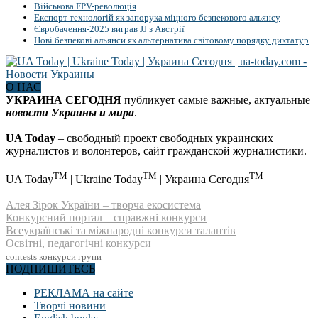
Військова FPV-революція
Експорт технологій як запорука міцного безпекового альянсу
Євробачення-2025 виграв JJ з Австрії
Нові безпекові альянси як альтернатива світовому порядку диктатур
О НАС
УКРАИНА СЕГОДНЯ
публикует самые важные, актуальные
новости Украины и мира
.
UA Today
– свободный проект свободных украинских
журналистов и волонтеров, сайт гражданской журналистики.
TM
TM
TM
UA Today
| Ukraine Today
| Украина Сегодня
Алея Зірок України – творча екосистема
Конкурсний портал – справжні конкурси
Всеукраїнські та міжнародні конкурси талантів
Освітні, педагогічні конкурси
contests
конкурси
групи
ПОДПИШИТЕСЬ
РЕКЛАМА на сайте
Творчі новини