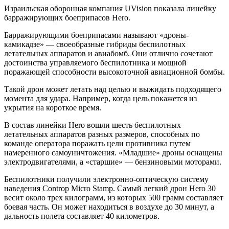
Израильская оборонная компания UVision показала линейку
барражирующих боеприпасов Hero.
Барражирующими боеприпасами называют «дроны-
камикадзе» — своеобразные гибриды беспилотных
летательных аппаратов и авиабомб. Они отлично сочетают
достоинства управляемого беспилотника и мощной
поражающей способности высокоточной авиационной бомбы.
Такой дрон может летать над целью и выжидать подходящего
момента для удара. Например, когда цель покажется из
укрытия на короткое время.
В состав линейки Hero вошли шесть беспилотных
летательных аппаратов разных размеров, способных по
команде оператора поражать цели противника путем
намеренного самоуничтожения. «Младшие» дроны оснащены
электродвигателями, а «старшие» — бензиновыми моторами.
Беспилотники получили электронно-оптическую систему
наведения Controp Micro Stamp. Самый легкий дрон Hero 30
весит около трех килограмм, из которых 500 грамм составляет
боевая часть. Он может находиться в воздухе до 30 минут, а
дальность полета составляет 40 километров.