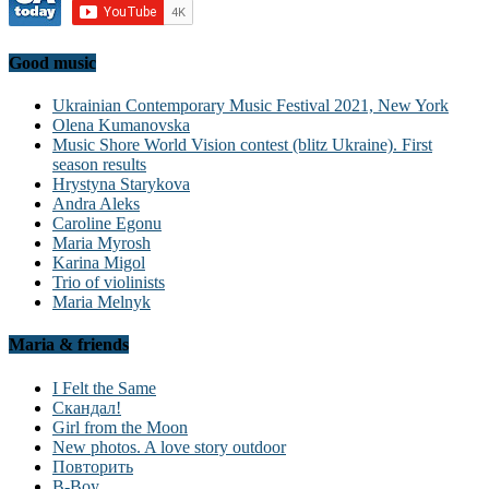
Good music
Ukrainian Contemporary Music Festival 2021, New York
Olena Kumanovska
Music Shore World Vision contest (blitz Ukraine). First
season results
Hrystyna Starykova
Andra Aleks
Caroline Egonu
Maria Myrosh
Karina Migol
Trio of violinists
Maria Melnyk
Maria & friends
I Felt the Same
Скандал!
Girl from the Moon
New photos. A love story outdoor
Повторить
B-Boy