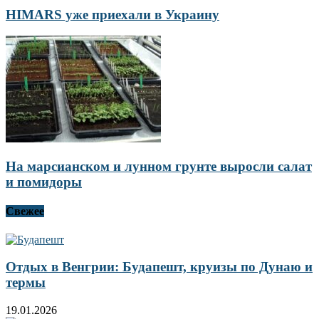
HIMARS уже приехали в Украину
На марсианском и лунном грунте выросли салат
и помидоры
Свежее
Отдых в Венгрии: Будапешт, круизы по Дунаю и
термы
19.01.2026