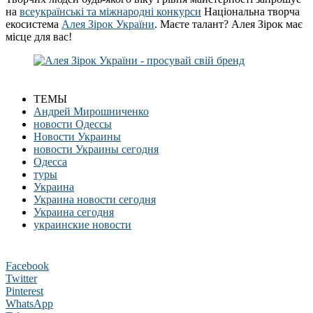
на
всеукраїнські та міжнародні конкурси
Національна творча
екосистема
Алея Зірок України
. Маєте талант? Алея Зірок має
місце для вас!
ТЕМЫ
Андрей Мирошниченко
новости Одессы
Новости Украины
новости Украины сегодня
Одесса
туры
Украина
Украина новости сегодня
Украина сегодня
украинские новости
Facebook
Twitter
Pinterest
WhatsApp