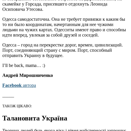
скамейке у Горсада, присевшего отдохнуть Леонида
Осиповича Утесова.
Одесса самодостаточна. Она не требует привязки к каким бы
то ни было координатам, начертанным для нее чужими
людьми на чужих картах. Одесситы имеют право и способны
идти вперед, увлекая за собой друзей и соседей.
Одесса – город на перекрестке дорог, времен, цивилизаций.
Порт, соединяющий страну с миром. Порт, способный
отправить Украину в будущее.
I’ll be back, mama… :)
Андрей Мирошниченко
Facebook
автора
_____
ТАКОЖ ЦІКАВО:
Талановита Україна
Творчих людей будь-якого віку і рівня майстерності запрошує