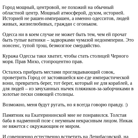
Город мощный, центровой, не похожий на обычный
областной центр. Мощный атмосферой, духом, историей.
Историей не рашен-имперашен, а именно одесситов, людей
живых, жизнелюбивых, граждан с огоньком.
Одесса ни в коем случае не может быть тем, чем ей прочат
быть тупые ватники – задворками чумазой недоимперии. Это
нонсенс, тупой трэш, безмозглое смердяйство.
Куража Одессы таки хватит, чтобы стать столицей Черного
моря. Прав Михо, стопроцентно прав.
Осталось прибрать местами проглядывающий совок,
проветрить Город от застоявшейся кое-где имперастической
вони, превратить берег, тот берег, который не для кораблей, а
для людей – из зачуханных нычек пляжиков-за-заборчиками в
золотые пески сияющей столицы.
Возможно, меня будут ругать, но я всегда говорю правду. :)
Памятник на Екатерининской мне не понравился. Толстая
баба в надменной позе с неумным некрасивым лицом. Никак
не вяжется с окружающим ее миром.
И совершенно естественно встретить на Дерибасовской, на