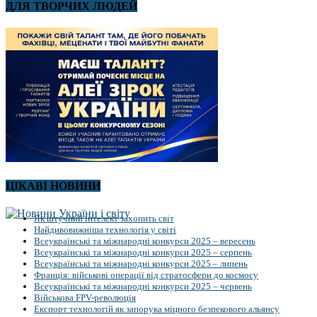
ДЛЯ ТВОРЧИХ ЛЮДЕЙ
ЦІКАВІ НОВИНИ
Як штучний інтелект захопить світ
Найдивовижніша технологія у світі
Всеукраїнські та міжнародні конкурси 2025 – вересень
Всеукраїнські та міжнародні конкурси 2025 – серпень
Всеукраїнські та міжнародні конкурси 2025 – липень
Франція: військові операції від стратосфери до космосу
Всеукраїнські та міжнародні конкурси 2025 – червень
Військова FPV-революція
Експорт технологій як запорука міцного безпекового альянсу