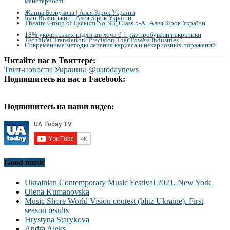
майстерності
Жанна Безрукова | Алея Зірок України
Іван Вілянський | Алея Зірок України
Theatre Group of Lyceum No. 93, Class 5-A | Алея Зірок України
18% українських підлітків хоча б 1 раз пробували накротики
Technical Translation: Precision That Powers Industries
Современные методы лечения кариеса и некариозных поражений
Читайте нас в Твиттере:
Твит-новости Украины @uatodaynews
Подпишитесь на нас в Facebook:
Подпишитесь на наши видео:
Good music
Ukrainian Contemporary Music Festival 2021, New York
Olena Kumanovska
Music Shore World Vision contest (blitz Ukraine). First
season results
Hrystyna Starykova
Andra Aleks