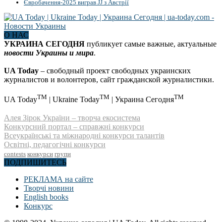
Євробачення-2025 виграв JJ з Австрії
О НАС
УКРАИНА СЕГОДНЯ
публикует самые важные, актуальные
новости Украины и мира
.
UA Today
– свободный проект свободных украинских
журналистов и волонтеров, сайт гражданской журналистики.
TM
TM
TM
UA Today
| Ukraine Today
| Украина Сегодня
Алея Зірок України – творча екосистема
Конкурсний портал – справжні конкурси
Всеукраїнські та міжнародні конкурси талантів
Освітні, педагогічні конкурси
contests
конкурси
групи
ПОДПИШИТЕСЬ
РЕКЛАМА на сайте
Творчі новини
English books
Конкурс