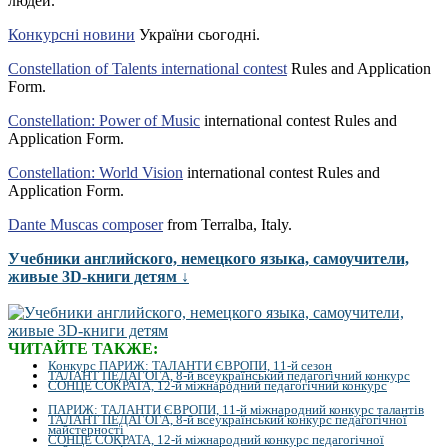
людей.
Конкурсні новини
України сьогодні.
Constellation of Talents international contest
Rules and Application
Form.
Constellation: Power of Music
international contest Rules and
Application Form.
Constellation: World Vision
international contest Rules and
Application Form.
Dante Muscas composer
from Terralba, Italy.
Учебники английского, немецкого языка, самоучители,
живые 3D-книги детям ↓
ЧИТАЙТЕ ТАКЖЕ:
Конкурс ПАРИЖ: ТАЛАНТИ ЄВРОПИ, 11-й сезон
ТАЛАНТ ПЕДАГОГА, 8-й всеукраїнський педагогічний конкурс
СОНЦЕ СОКРАТА, 12-й міжнародний педагогічний конкурс
ПАРИЖ: ТАЛАНТИ ЄВРОПИ, 11-й міжнародний конкурс талантів
ТАЛАНТ ПЕДАГОГА, 8-й всеукраїнський конкурс педагогічної
майстерності
СОНЦЕ СОКРАТА, 12-й міжнародний конкурс педагогічної