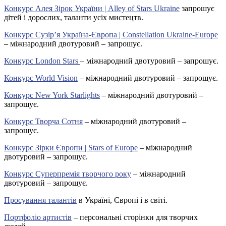
Конкурс Алея Зірок України | Alley of Stars Ukraine
запрошує
дітей і дорослих, таланти усіх мистецтв.
Конкурс Сузір’я Україна-Європа | Constellation Ukraine-Europe
– міжнародний двотуровий – запрошує.
Конкурс London Stars
– міжнародний двотуровий – запрошує.
Конкурс World Vision
– міжнародний двотуровий – запрошує.
Конкурс New York Starlights
– міжнародний двотуровий –
запрошує.
Конкурс Творча Сотня
– міжнародний двотуровий –
запрошує.
Конкурс Зірки Європи | Stars of Europe
– міжнародний
двотуровий – запрошує.
Конкурс Суперпремія творчого року
– міжнародний
двотуровий – запрошує.
Просування талантів
в Україні, Європі і в світі.
Портфоліо артистів
– персональні сторінки для творчих