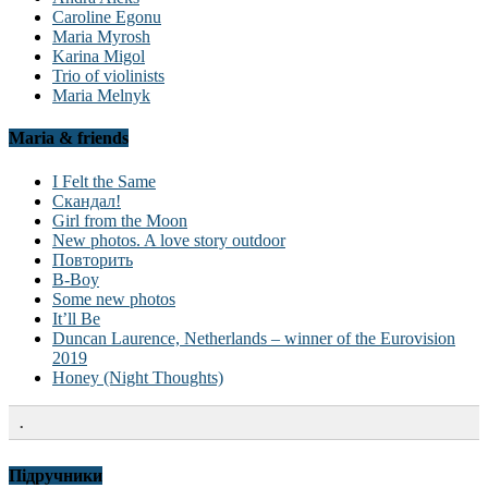
Caroline Egonu
Maria Myrosh
Karina Migol
Trio of violinists
Maria Melnyk
Maria & friends
I Felt the Same
Скандал!
Girl from the Moon
New photos. A love story outdoor
Повторить
B-Boy
Some new photos
It’ll Be
Duncan Laurence, Netherlands – winner of the Eurovision
2019
Honey (Night Thoughts)
.
Підручники