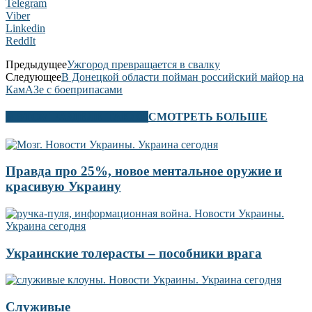
Telegram
Viber
Linkedin
ReddIt
Предыдущее
Ужгород превращается в свалку
Следующее
В Донецкой области пойман российский майор на
КамАЗе с боеприпасами
В ЭТОМ РАЗДЕЛЕ ТАКЖЕ
СМОТРЕТЬ БОЛЬШЕ
Правда про 25%, новое ментальное оружие и
красивую Украину
Украинские толерасты – пособники врага
Служивые